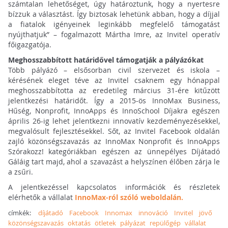
számtalan lehetőséget, úgy határoztunk, hogy a nyertesre
bízzuk a választást. Így biztosak lehetünk abban, hogy a díjjal
a fiatalok igényeinek leginkább megfelelő támogatást
nyújthatjuk” – fogalmazott Mártha Imre, az Invitel operatív
főigazgatója.
Meghosszabbított határidővel támogatják a pályázókat
Több pályázó – elsősorban civil szervezet és iskola –
kérésének eleget téve az Invitel csaknem egy hónappal
meghosszabbította az eredetileg március 31-ére kitűzött
jelentkezési határidőt. Így a 2015-ös InnoMax Business,
Hűség, Nonprofit, InnoApps és InnoSchool Díjakra egészen
április 26-ig lehet jelentkezni innovatív kezdeményezésekkel,
megvalósult fejlesztésekkel. Sőt, az Invitel Facebook oldalán
zajló közönségszavazás az InnoMax Nonprofit és InnoApps
Szórakozz! kategóriákban egészen az ünnepélyes Díjátadó
Gáláig tart majd, ahol a szavazást a helyszínen élőben zárja le
a zsűri.
A jelentkezéssel kapcsolatos információk és részletek
elérhetők a vállalat
InnoMax-ról szóló weboldalán.
címkék:
díjátadó
Facebook
Innomax
innováció
Invitel
jövő
közönségszavazás
oktatás
ötletek
pályázat
repülőgép
vállalat