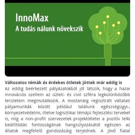
Változatos témák és érdekes ötletek jöttek már eddig is
Az eddig beérkezett pályázatokból jól látszik, hogy a hazai
innovációs szellem az üzleti- és civil szféra legkülönbözőbb
területein megmutatkozik. A mostanáig regisztrált vállalati
pályamunkák között például találunk egészségügyi-,
környezetvédelmi, illetve logisztikai témájú fejlesztési terveket
is, míg a non-profit szervezetek projektötletei a pozitív lelki
beállítódás fontosságának hangsúlyozásától egészen az
állatok megfelelő gondozásáig terjednek. A jövő fiatal