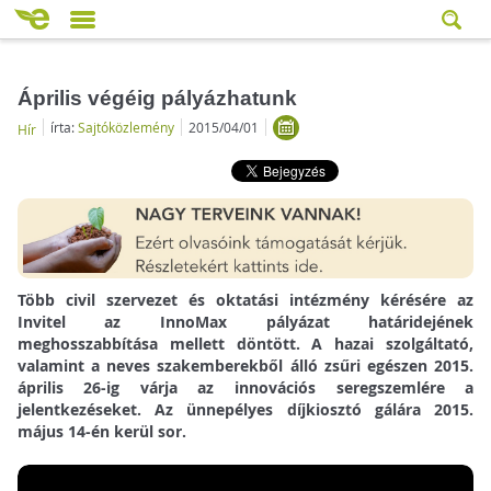
Április végéig pályázhatunk
írta:
Sajtóközlemény
2015/04/01
Hír
Több civil szervezet és oktatási intézmény kérésére az
Invitel az InnoMax pályázat határidejének
meghosszabbítása mellett döntött. A hazai szolgáltató,
valamint a neves szakemberekből álló zsűri egészen 2015.
április 26-ig várja az innovációs seregszemlére a
jelentkezéseket. Az ünnepélyes díjkiosztó gálára 2015.
május 14-én kerül sor.