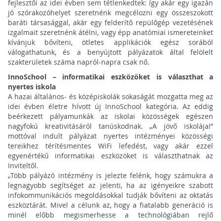
fejlesztői az idei évben sem tétlenkedtek: így akár egy igazán
jó szórakozóhelyet szeretnénk megcélozni egy összeszokott
baráti társasággal, akár egy felderítő repülőgép vezetésének
izgalmait szeretnénk átélni, vagy épp anatómiai ismereteinket
kívánjuk bővíteni, ötletes applikációk egész sorából
válogathatunk, és a benyújtott pályázatok által felölelt
szakterületek száma napról-napra csak nő.
InnoSchool – informatikai eszközöket is választhat a
nyertes iskola
A hazai általános- és középiskolák sokaságát mozgatta meg az
idei évben életre hívott új InnoSchool kategória. Az eddig
beérkezett pályamunkák az iskolai közösségek egészen
nagyfokú kreativitásáról tanúskodnak. „A jövő iskolája!”
mottóval indult pályázat nyertes intézményei közösségi
tereikhez térítésmentes WiFi lefedést, vagy akár ezzel
egyenértékű informatikai eszközöket is választhatnak az
Inviteltől.
„Több pályázó intézmény is jelezte felénk, hogy számukra a
legnagyobb segítséget az jelenti, ha az igényeikre szabott
infokommunikációs megoldásokkal tudják bővíteni az oktatás
eszköztárát. Mivel a célunk az, hogy a fiatalabb generáció is
minél előbb megismerhesse a technológiában rejlő