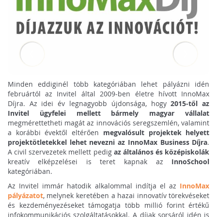
Minden eddiginél több kategóriában lehet pályázni idén
februártól az Invitel által 2009-ben életre hívott InnoMax
Díjra. Az idei év legnagyobb újdonsága, hogy
2015-től az
Invitel ügyfelei mellett bármely magyar vállalat
megmérettetheti magát az innovációs seregszemlén, valamint
a korábbi évektől eltérően
megvalósult projektek helyett
projektötletekkel lehet nevezni az InnoMax Business Díjra
.
A civil szervezetek mellett pedig
az általános és középiskolák
kreatív elképzelései is teret kapnak az
InnoSchool
kategóriában.
Az Invitel immár hatodik alkalommal indítja el az
InnoMax
pályázatot
, melynek keretében a hazai innovatív törekvéseket
és kezdeményezéseket támogatja több millió forint értékű
infokommunikációs szolgáltatásokkal. A díjak sorsáról idén is