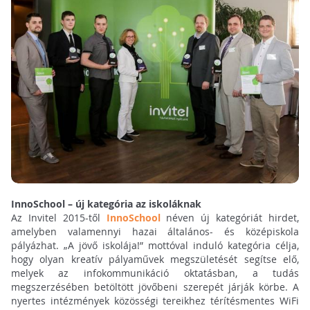
InnoSchool – új kategória az iskoláknak
Az Invitel 2015-től
InnoSchool
néven új kategóriát hirdet,
amelyben valamennyi hazai általános- és középiskola
pályázhat. „A jövő iskolája!” mottóval induló kategória célja,
hogy olyan kreatív pályaművek megszületését segítse elő,
melyek az infokommunikáció oktatásban, a tudás
megszerzésében betöltött jövőbeni szerepét járják körbe. A
nyertes intézmények közösségi tereikhez térítésmentes WiFi