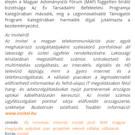
elején a Magyar Adományozói Fórum (MAF) független bíráló
bizottsága Az Év Társadalmi Befektetési Programja
Kategóriában második, míg a Leginnovatívabb Támogatói
Program Kategóriában harmadik díjjal jutalmazta a
kezdeményezést.
Az Invitelről
Az Invitel a magyar telekommunikációs piac egyik
meghatározó szolgáltatójaként széleskörű portfolióval áll
lakossági és üzleti ügyfelei rendelkezésére. Lakossági
kínálatában megtalálható számos szórakoztató és
multimédiás szolgáltatás, az interaktív, digitális és HD
televízió éppúgy, mint a gyors internet és a
telefonszolgáltatás. A vállalati piacokon a legmodernebb
előfizethető informatikai és felhő-alapú IT megoldásokon felül
hang- és adatszolgáltatásokat nyújt partnereinek országos
optikai kábelhálózatán keresztül. Az Invitel számos
ügyfélszolgálati ponttal várja előfizetőit országszerte,
székhelye Budaörsön található. További információ:
www.invitel.hu
címkék:
díj
Innomax
internet
Invitel
jövő
MAF
magyar
megújulás
pályázat
piac
projektek
rekord
vállalat
vállalatok
forrás:
Invitel