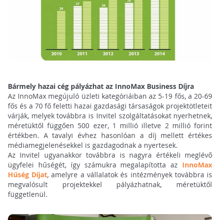
Bármely hazai cég pályázhat az InnoMax Business Díjra
Az InnoMax megújuló üzleti kategóriáiban az 5-19 fős, a 20-69
fős és a 70 fő feletti hazai gazdasági társaságok projektötleteit
várják, melyek továbbra is Invitel szolgáltatásokat nyerhetnek,
méretüktől függően 500 ezer, 1 millió illetve 2 millió forint
értékben. A tavalyi évhez hasonlóan a díj mellett értékes
médiamegjelenésekkel is gazdagodnak a nyertesek.
Az Invitel ugyanakkor továbbra is nagyra értékeli meglévő
ügyfelei hűségét, így számukra megalapította az
InnoMax
Hűség Díjat
, amelyre a vállalatok és intézmények továbbra is
megvalósult projektekkel pályázhatnak, méretüktől
függetlenül.