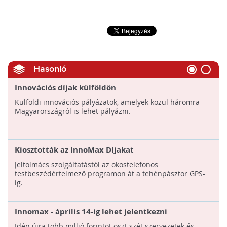
Hasonló
Innovációs díjak külföldön
Külföldi innovációs pályázatok, amelyek közül háromra
Magyarországról is lehet pályázni.
Kiosztották az InnoMax Díjakat
Jeltolmács szolgáltatástól az okostelefonos
testbeszédértelmező programon át a tehénpásztor GPS-
ig.
Innomax - április 14-ig lehet jelentkezni
Idén újra több millió forintot oszt szét szervezetek és