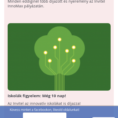
Minden eddiginél több díjazott és nyeremény az Invitel
InnoMax pályázatán.
Iskolák figyelem: Még 10 nap!
Az Invitel az innovatív iskolákat is díjazza!
Kövess minket a facebookon, likeold oldalunkat!