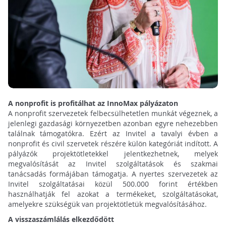
A nonprofit is profitálhat az InnoMax pályázaton
A nonprofit szervezetek felbecsülhetetlen munkát végeznek, a
jelenlegi gazdasági környezetben azonban egyre nehezebben
találnak támogatókra. Ezért az Invitel a tavalyi évben a
nonprofit és civil szervetek részére külön kategóriát indított. A
pályázók projektötletekkel jelentkezhetnek, melyek
megvalósítását az Invitel szolgáltatások és szakmai
tanácsadás formájában támogatja. A nyertes szervezetek az
Invitel szolgáltatásai közül 500.000 forint értékben
használhatják fel azokat a termékeket, szolgáltatásokat,
amelyekre szükségük van projektötletük megvalósításához.
A visszaszámlálás elkezdődött