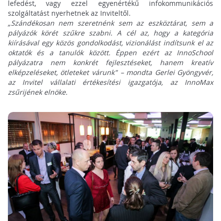
lefedést, vagy ezzel egyenértékű infokommunikációs
szolgáltatást nyerhetnek az Inviteltől.
„Szándékosan nem szeretnénk sem az eszköztárat, sem a
pályázók körét szűkre szabni. A cél az, hogy a kategória
kiírásával egy közös gondolkodást, vizionálást indítsunk el az
oktatók és a tanulók között. Éppen ezért az InnoSchool
pályázatra nem konkrét fejlesztéseket, hanem kreatív
elképzeléseket, ötleteket várunk" – mondta Gerlei Gyöngyvér,
az Invitel vállalati értékesítési igazgatója, az InnoMax
zsűrijének elnöke.