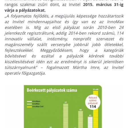
rangos szakmai zsűri dönt, az Invitel
2015. március 31-ig
várja a pályázatokat.
„A folyamatos fejlődés, a megújulás képessége hozzátartozik
az Invitel mindennapjaihoz és így van ez az InnoMax
esetében is. Míg az első pályázat során 2010-ben 24
jelentkezőt regisztráltunk, addig 2014-ben rekord számú, 114
innovatív vállalat, intézmény, nonprofit szervezet és
magánszemély szállt versenybe jobbnál jobb ötletekkel,
fejlesztésekkel. Meggyőződésem, hogy a kategóriák
bővítésével és ezáltal a pályázók körének további
kiszélesítésével idén ezt az eredményt is sikerül jelentősen
túlszárnyalnunk” – fogalmazott Mártha Imre, az Invitel
operatív főigazgatója.