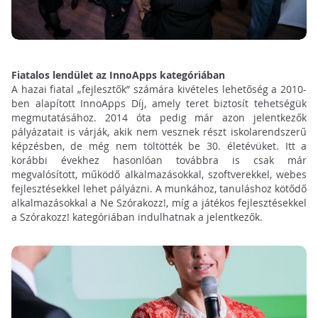
Fiatalos lendület az InnoApps kategóriában
A hazai fiatal „fejlesztők” számára kivételes lehetőség a 2010-
ben alapított InnoApps Díj, amely teret biztosít tehetségük
megmutatásához. 2014 óta pedig már azon jelentkezők
pályázatait is várják, akik nem vesznek részt iskolarendszerű
képzésben, de még nem töltötték be 30. életévüket. Itt a
korábbi évekhez hasonlóan továbbra is csak már
megvalósított, működő alkalmazásokkal, szoftverekkel, webes
fejlesztésekkel lehet pályázni. A munkához, tanuláshoz kötődő
alkalmazásokkal a Ne Szórakozz!, míg a játékos fejlesztésekkel
a Szórakozz! kategóriában indulhatnak a jelentkezők.