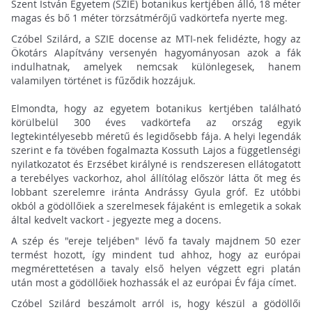
Szent István Egyetem (SZIE) botanikus kertjében álló, 18 méter
magas és bő 1 méter törzsátmérőjű vadkörtefa nyerte meg.
Czóbel Szilárd, a SZIE docense az MTI-nek felidézte, hogy az
Ökotárs Alapítvány versenyén hagyományosan azok a fák
indulhatnak, amelyek nemcsak különlegesek, hanem
valamilyen történet is fűződik hozzájuk.
Elmondta, hogy az egyetem botanikus kertjében található
körülbelül 300 éves vadkörtefa az ország egyik
legtekintélyesebb méretű és legidősebb fája. A helyi legendák
szerint e fa tövében fogalmazta Kossuth Lajos a függetlenségi
nyilatkozatot és Erzsébet királyné is rendszeresen ellátogatott
a terebélyes vackorhoz, ahol állítólag először látta őt meg és
lobbant szerelemre iránta Andrássy Gyula gróf. Ez utóbbi
okból a gödöllőiek a szerelmesek fájaként is emlegetik a sokak
által kedvelt vackort - jegyezte meg a docens.
A szép és "ereje teljében" lévő fa tavaly majdnem 50 ezer
termést hozott, így mindent tud ahhoz, hogy az európai
megmérettetésen a tavaly első helyen végzett egri platán
után most a gödöllőiek hozhassák el az európai Év fája címet.
Czóbel Szilárd beszámolt arról is, hogy készül a gödöllői