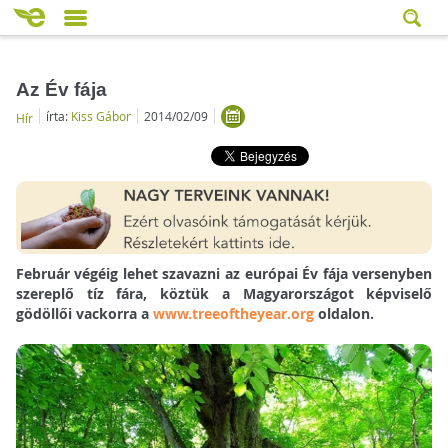
Az Év fája
írta:
Kiss Gábor
2014/02/09
Hír
Február végéig lehet szavazni az európai Év fája versenyben
szereplő tíz fára, köztük a Magyarországot képviselő
gödöllői vackorra a
www.treeoftheyear.org
oldalon.