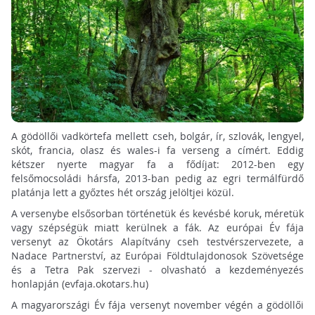
A gödöllői vadkörtefa mellett cseh, bolgár, ír, szlovák, lengyel,
skót, francia, olasz és wales-i fa verseng a címért. Eddig
kétszer nyerte magyar fa a fődíjat: 2012-ben egy
felsőmocsoládi hársfa, 2013-ban pedig az egri termálfürdő
platánja lett a győztes hét ország jelöltjei közül.
A versenybe elsősorban történetük és kevésbé koruk, méretük
vagy szépségük miatt kerülnek a fák. Az európai Év fája
versenyt az Ökotárs Alapítvány cseh testvérszervezete, a
Nadace Partnerství, az Európai Földtulajdonosok Szövetsége
és a Tetra Pak szervezi - olvasható a kezdeményezés
honlapján (evfaja.okotars.hu)
A magyarországi Év fája versenyt november végén a gödöllői