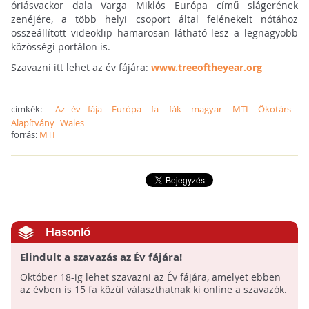
óriásvackor dala Varga Miklós Európa című slágerének
zenéjére, a több helyi csoport által felénekelt nótához
összeállított videoklip hamarosan látható lesz a legnagyobb
közösségi portálon is.
Szavazni itt lehet az év fájára:
www.treeoftheyear.org
címkék:
Az év fája
Európa
fa
fák
magyar
MTI
Ökotárs
Alapítvány
Wales
forrás:
MTI
Hasonló
Elindult a szavazás az Év fájára!
Október 18-ig lehet szavazni az Év fájára, amelyet ebben
az évben is 15 fa közül választhatnak ki online a szavazók.