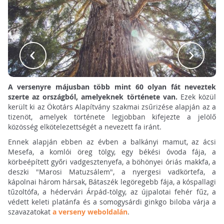
A versenyre májusban több mint 60 olyan fát neveztek
szerte az országból, amelyeknek története van.
Ezek közül
került ki az Ökotárs Alapítvány szakmai zsűrizése alapján az a
tizenöt, amelyek története legjobban kifejezte a jelölő
közösség elkötelezettségét a nevezett fa iránt.
Ennek alapján ebben az évben a balkányi mamut, az ácsi
Mesefa, a komlói öreg tölgy, egy békési óvoda fája, a
körbeépített győri vadgesztenyefa, a böhönyei óriás makkfa, a
deszki "Marosi Matuzsálem", a nyergesi vadkörtefa, a
kápolnai három hársak, Bátaszék legöregebb fája, a kóspallagi
tűzoltófa, a hédervári Árpád-tölgy, az újpalotai fehér fűz, a
védett keleti platánfa és a somogysárdi ginkgo biloba várja a
szavazatokat
a verseny weboldalán
.