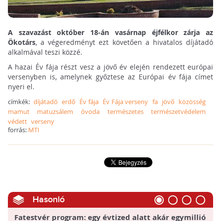
A szavazást október 18-án vasárnap éjfélkor zárja az
Ökotárs
, a végeredményt ezt követően a hivatalos díjátadó
alkalmával teszi közzé.
A hazai Év fája részt vesz a jövő év elején rendezett európai
versenyben is, amelynek győztese az Európai év fája címet
nyeri el.
címkék:
díjátadó
erdő
Év fája
Év Fája verseny
fa
jövő
közösség
mamut
matuzsálem
óvoda
természetes
természetvédelem
védett
verseny
forrás:
MTI
Hasonló
Fatestvér program: egy évtized alatt akár egymillió