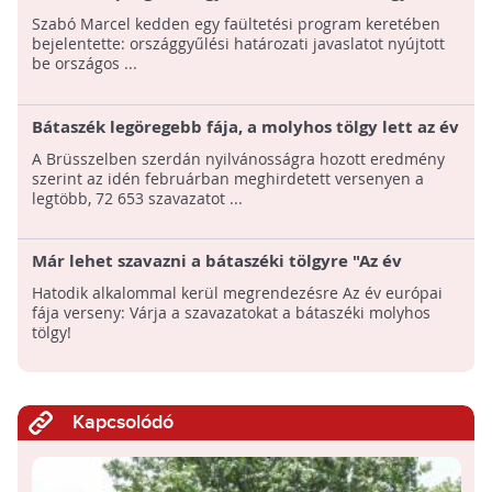
fával is gazdagodhat az ország!
Szabó Marcel kedden egy faültetési program keretében
bejelentette: országgyűlési határozati javaslatot nyújtott
be országos ...
Bátaszék legöregebb fája, a molyhos tölgy lett az év
európai fája
A Brüsszelben szerdán nyilvánosságra hozott eredmény
szerint az idén februárban meghirdetett versenyen a
legtöbb, 72 653 szavazatot ...
Már lehet szavazni a bátaszéki tölgyre "Az év
európai fája" versenyben!
Hatodik alkalommal kerül megrendezésre Az év európai
fája verseny: Várja a szavazatokat a bátaszéki molyhos
tölgy!
Kapcsolódó