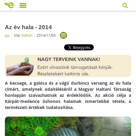
Az év hala - 2014
írta:
Admin
2014/11/05
Hír
A kecsege, a galóca és a vágó durbincs verseng az év hala
címért, amelynek odaítéléséről a Magyar Haltani Társaság
honlapján szavazhatnak az érdeklődők. Az akció célja a
Kárpát-medence őshonos halainak ismertebbé tétele, a
természeti értékek tudatosítása.