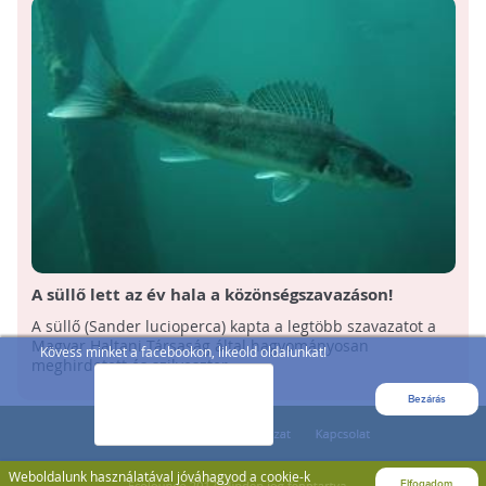
A süllő lett az év hala a közönségszavazáson!
A süllő (Sander lucioperca) kapta a legtöbb szavazatot a
Magyar Haltani Társaság által hagyományosan
Kövess minket a facebookon, likeold oldalunkat!
meghirdetett és szilveszter ...
Bezárás
Weboldalunk használatával jóváhagyod a cookie-k
Elfogadom