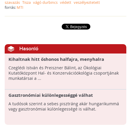
szavazás
Tisza
vágó durbincs
védett
veszélyeztetett
forrás:
MTI
Hasonló
Kihaltnak hitt őshonos halfajra, menyhalra
bukkantak a Balatonban!
Czeglédi István és Preiszner Bálint, az Ökológiai
Kutatóközpont Hal- és Konzervációökológia csoportjának
munkatársai a ...
Gasztronómiai különlegességgé válhat
A tudósok szerint a sebes pisztráng akár hungarikummá
vagy gasztronómiai különlegességé is válhat.