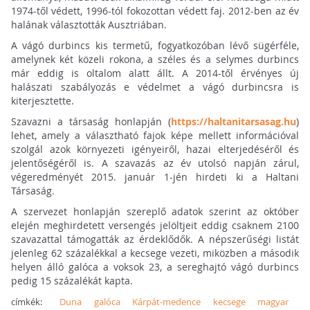
1974-től védett, 1996-tól fokozottan védett faj. 2012-ben az év
halának választották Ausztriában.
A vágó durbincs kis termetű, fogyatkozóban lévő sügérféle,
amelynek két közeli rokona, a széles és a selymes durbincs
már eddig is oltalom alatt állt. A 2014-től érvényes új
halászati szabályozás e védelmet a vágó durbincsra is
kiterjesztette.
Szavazni a társaság honlapján (
https://haltanitarsasag.hu
)
lehet, amely a választható fajok képe mellett információval
szolgál azok környezeti igényeiről, hazai elterjedéséről és
jelentőségéről is. A szavazás az év utolsó napján zárul,
végeredményét 2015. január 1-jén hirdeti ki a Haltani
Társaság.
A szervezet honlapján szereplő adatok szerint az október
elején meghirdetett versengés jelöltjeit eddig csaknem 2100
szavazattal támogatták az érdeklődők. A népszerűségi listát
jelenleg 62 százalékkal a kecsege vezeti, miközben a második
helyen álló galóca a voksok 23, a sereghajtó vágó durbincs
pedig 15 százalékát kapta.
címkék:
Duna
galóca
Kárpát-medence
kecsege
magyar