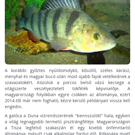
A korábbi győztes nyúldomolykó, kősüllő, széles kárász,
menyhal és magyar bucó után most újabb fajok vetélkednek a
szavazatokért. Közülük a porcos belső vázú kecsege a
világszerte veszélyeztetett tokfélék képviselője. A
magyarországi folyókban egyre csökken az állománya, ezért
2014-től már nem fogható, kézre kerülő példányait vissza kell
engedni.
A galóca a Duna vízrendszerének "bennszülött" hala, egyben
a világ legnagyobb termetű pisztrángféléje. Magyarországon
a Tisza legfelső szakaszán él egy kisebb önfenntartó
állománya, másutt csak alkalmilag fordul elő. Ritkasága miatt