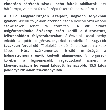
elmosódó sötétebb sávok, néha foltok találhatók
. Két
hátúszóját, valamint farokúszóját fekete foltsorok díszítik.
A süllő Magyarországon elterjedt, nagyobb folyókban
gyakori
, kisebb folyókban azonban csak a bővebb vizű alsóbb
szakaszokon lehet rá számítani.
A víz oldott
oxigéntartalmára érzékeny, ezért kerüli a duzzasztott,
feliszapolódott folyószakaszokat
, állóvizeink közül pedig
inkább a jobb oxigénviszonyokkal rendelkező,
nagyobb
tavakban fordul elő
. Táplálékának zömét elsősorban a küsz
képezi.
Húsa szálkamentes, kiváló minőségű, a
halgasztronómia egyik kedvelt alapanyaga.
A horgászok
körében a legnemesebb ragadozóként ismert,
a
Magyarországon horoggal kifogott legnagyobb, 15,5 kilós
példányt 2014-ben zsákmányolták
.