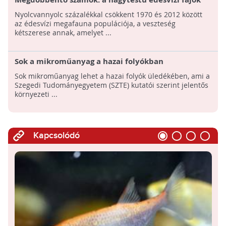
88 százaléka eltűnt az elmúlt 50 év alatt!
Nyolcvannyolc százalékkal csökkent 1970 és 2012 között
az édesvízi megafauna populációja, a veszteség
kétszerese annak, amelyet ...
Sok a mikroműanyag a hazai folyókban
Sok mikroműanyag lehet a hazai folyók üledékében, ami a
Szegedi Tudományegyetem (SZTE) kutatói szerint jelentős
környezeti ...
Kapcsolódó