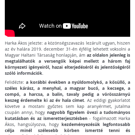
Harka Ákos jelezte: a közönségszavazás lezárult ugyan, hiszen
az év halára 2019. december 31-én éjfélig lehetett voksolni a
Magyar Haltani Társaság honlapján, ám
az oldalon jelenleg is
megtalálhatók a versengők képei mellett a három faj
környezeti igényeiről, hazai elterjedéséről és jelentőségéről
szóló információk
.
Felidézte:
a korábbi években a nyúldomolykó, a kősüllő, a
széles kárász, a menyhal, a magyar bucó, a kecsege, a
compó, a harcsa, a balin, tavaly pedig a vörösszárnyú
keszeg érdemelte ki az év hala címet
. Az eddigi gyakorlatot
követve a mostani győztes sem kap aranyérmet, jutalma
csupán annyi, hogy
nagyobb figyelem övezi a tudományos
kutatásban és az ismeretterjesztésben
- fogalmazott Harka
Ákos, hangsúlyozva, hogy
kezdeményezésük legfontosabb
célja minél szélesebb körben ismertté tenni és