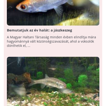
Bemutatjuk az év halát: a jászkeszeg
A Magyar Haltani Társaság minden évben elindítja mára
hagyománnyá vált közönségszavazását, ahol a voksolók
dönthetik el, ...