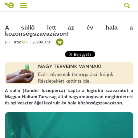
A süllő lett az év hala a
közönségszavazáson!
írta:
MTI
2020/01/01
Hír
A süllő (Sander lucioperca) kapta a legtöbb szavazatot a
Magyar Haltani Társaság által hagyományosan meghirdetett
és szilveszter éjjel lezárult év hala közönségszavazáson.