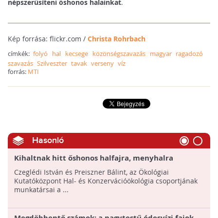
népszerűsíteni őshonos halainkat
.
Kép forrása: flickr.com /
Christa Rohrbach
címkék:
folyó
hal
kecsege
közönségszavazás
magyar
ragadozó
szavazás
Szilveszter
tavak
verseny
víz
forrás:
MTI
Hasonló
Kihaltnak hitt őshonos halfajra, menyhalra
bukkantak a Balatonban!
Czeglédi István és Preiszner Bálint, az Ökológiai
Kutatóközpont Hal- és Konzervációökológia csoportjának
munkatársai a ...
Megdöbbentő számok: a nagytestű édesvízi fajok