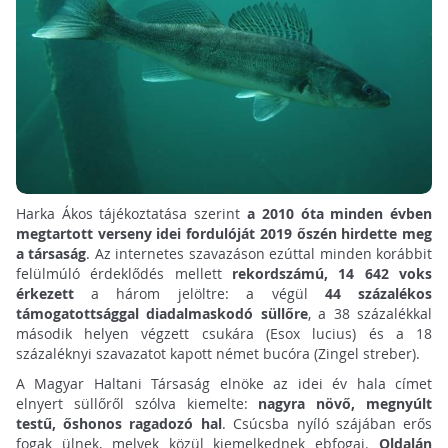
Harka Ákos tájékoztatása szerint
a 2010 óta minden évben
megtartott verseny idei fordulóját 2019 őszén hirdette meg
a társaság
. Az internetes szavazáson ezúttal minden korábbit
felülmúló érdeklődés mellett
rekordszámú, 14 642 voks
érkezett
a három jelöltre: a végül
44 százalékos
támogatottsággal diadalmaskodó süllőre
, a 38 százalékkal
második helyen végzett csukára (Esox lucius) és a 18
százaléknyi szavazatot kapott német bucóra (Zingel streber).
A Magyar Haltani Társaság elnöke az idei év hala címet
elnyert süllőről szólva kiemelte:
nagyra növő, megnyúlt
testű, őshonos ragadozó hal
. Csúcsba nyíló szájában erős
fogak ülnek, melyek közül kiemelkednek ebfogai.
Oldalán