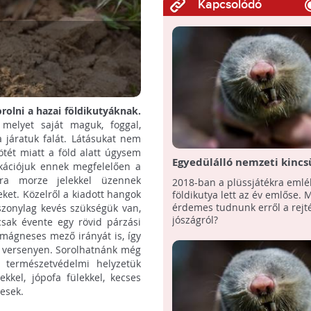
Kapcsolódó
rolni a hazai földikutyáknak.
, melyet saját maguk, foggal,
a járatuk falát. Látásukat nem
ötét miatt a föld alatt úgysem
Egyedülálló nemzeti kincs
ációjuk ennek megfelelően a
földikutya lett az Év Emlő
ra morze jelekkel üzennek
2018-ban a plüssjátékra emlé
eket. Közelről a kiadott hangok
földikutya lett az év emlőse.
érdemes tudnunk erről a rejt
iszonylag kevés szükségük van,
jószágról?
sak évente egy rövid párzási
a mágneses mező irányát is, így
tó versenyen. Sorolhatnánk még
p természetvédelmi helyzetük
kkel, jópofa fülekkel, kecses
resek.