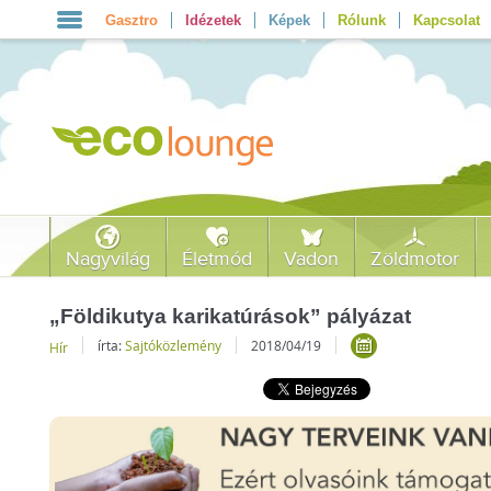
Gasztro
Idézetek
Képek
Rólunk
Kapcsolat
Nagyvilág
Életmód
Vadon
Zöldmotor
„Földikutya karikatúrások” pályázat
írta:
Sajtóközlemény
2018/04/19
Hír