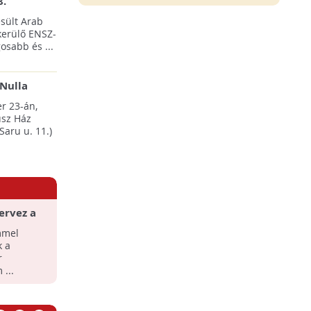
8.
sült Arab
erülő ENSZ-
osabb és ...
Nulla
esten
r 23-án,
sz Ház
Saru u. 11.)
ervez a
nyi
mmel
k a
r
...