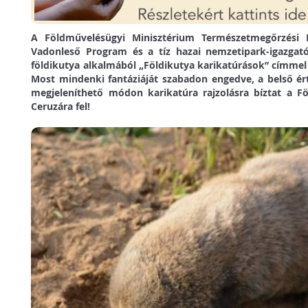
A Földművelésügyi Minisztérium Természetmegőrzési F
Vadonleső Program és a tíz hazai nemzetipark-igazga
földikutya alkalmából „Földikutya karikatúrások” címmel 
Most mindenki fantáziáját szabadon engedve, a belső ér
megjeleníthető módon karikatúra rajzolásra bíztat a F
Ceruzára fel!