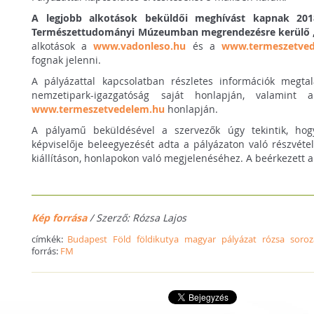
A legjobb alkotások beküldői meghívást kapnak 2
Természettudományi Múzeumban megrendezésre kerülő „F
alkotások a
www.vadonleso.hu
és a
www.termeszetved
fognak jelenni.
A pályázattal kapcsolatban részletes információk megtalá
nemzetipark-igazgatóság saját honlapján, valamint
www.termeszetvedelem.hu
honlapján.
A pályamű beküldésével a szervezők úgy tekintik, hog
képviselője beleegyezését adta a pályázaton való részvéte
kiállításon, honlapokon való megjelenéséhez. A beérkezett a
Kép forrása
/ Szerző: Rózsa Lajos
címkék:
Budapest
Föld
földikutya
magyar
pályázat
rózsa
soroz
forrás:
FM