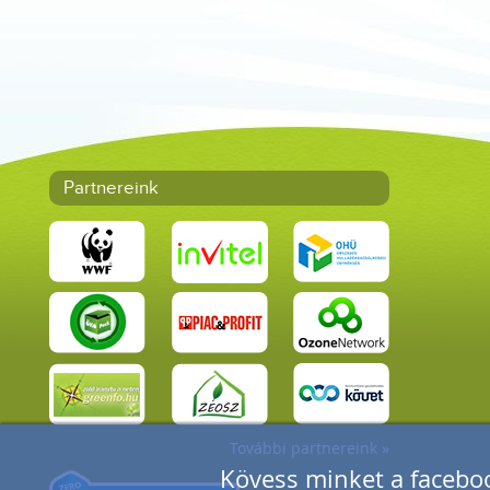
Partnereink
További partnereink »
Kövess minket a faceboo