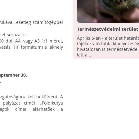
nikával, esetleg számítógéppel
Természetvédelmi terület 
et sorozat is.
bajai földikutya-rezervát
Április 6-án - a terület határát
00 dpi, A4, vagy A3 1:1 méret,
amely kulcsfontosságú lépé
tájékoztató-tábla kihelyezésév
vasás, TIF formátum) a lakhely
megóvása terén
hivatalosan is természetvédel
lett a ...
zeptember 30.
.
azgatósághoz kell beküldeni. A
 pályázat címét: „Földikutya
ságok címei elérhetőek a