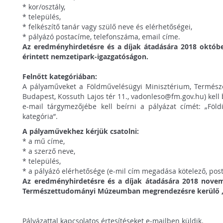
* kor/osztály,
* település,
* felkészítő tanár vagy szülő neve és elérhetőségei,
* pályázó postacíme, telefonszáma, email címe.
Az eredményhirdetésre és a díjak átadására 2018 október
érintett nemzetipark-igazgatóságon.
Felnőtt kategóriában:
A pályaműveket a Földművelésügyi Minisztérium, Természe
Budapest, Kossuth Lajos tér 11., vadonleso@fm.gov.hu) kell 
e-mail tárgymezőjébe kell beírni a pályázat címét: „Földi
kategória”.
A pályaművekhez kérjük csatolni:
* a mű címe,
* a szerző neve,
* település,
* a pályázó elérhetősége (e-mil cím megadása kötelező, pos
Az eredményhirdetésre és a díjak átadására 2018 nove
Természettudományi Múzeumban megrendezésre kerülő „
Pályázattal kapcsolatos értesítéseket e-mailben küldik.