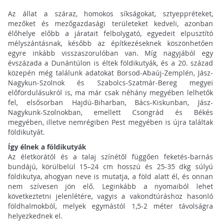
Az állat a száraz, homokos síkságokat, sztyeppréteket,
mezőket és mezőgazdasági területeket kedveli, azonban
élőhelye előbb a járatait felbolygató, egyedeit elpusztító
mélyszántásnak, később az építkezéseknek köszönhetően
egyre inkább visszaszorulóban van. Míg nagyjából egy
évszázada a Dunántúlon is éltek földikutyák, és a 20. század
közepén még találunk adatokat Borsod-Abaúj-Zemplén, Jász-
Nagykun-Szolnok és Szabolcs-Szatmár-Bereg megyei
előfordulásukról is, ma már csak néhány megyében lelhetők
fel, elsősorban Hajdú-Biharban, Bács-Kiskunban, Jász-
Nagykunk-Szolnokban, emellett Csongrád és Békés
megyében, illetve nemrégiben Pest megyében is újra találtak
földikutyát.
Így élnek a földikutyák
Az életkorától és a talaj színétől függően feketés-barnás
bundájú, körülbelül 15–24 cm hosszú és 25-35 dkg súlyú
földikutya, ahogyan neve is mutatja, a föld alatt él, és onnan
nem szívesen jön elő. Leginkább a nyomaiból lehet
következtetni jelenlétére, vagyis a vakondtúráshoz hasonló
földhalmokból, melyek egymástól 1,5-2 méter távolságra
helyezkednek el.