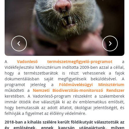
A
Vadonleső természetmegfigyelő-programot
a
Vidékfejlesztési Minisztérium indította 2009-ben azzal a céllal,
hogy a természetbarátok is részt vehessenek a fajok
dokumentálásban saját megfigyeléseik beküldésével. A
programot jelenleg a
Földművelésügyi Minisztérium
működteti a
Nemzeti Biodiverzitás-monitorozó Rendszer
keretében. A Vadonleső-program részeként a szakemberek
immár ötödik éve választják ki az év emblematikus emlősét,
hogy bemutassák az adott állatot, ökológiai jelentőségét, és
felhívják a figyelmet az élőlény védelmére.
2018-ban a kihalás szélére került földikutyát választották az
év emlősének, ennek kapcsán utánajártunk, milyen