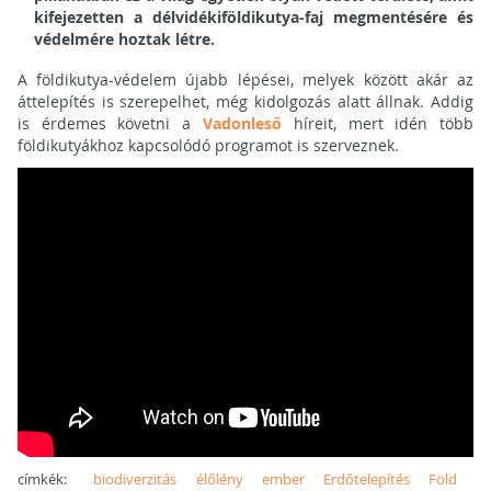
kifejezetten a délvidékiföldikutya-faj megmentésére és
védelmére hoztak létre.
A földikutya-védelem újabb lépései, melyek között akár az
áttelepítés is szerepelhet, még kidolgozás alatt állnak. Addig
is érdemes követni a
Vadonleső
híreit, mert idén több
földikutyákhoz kapcsolódó programot is szerveznek.
címkék:
biodiverzitás
élőlény
ember
Erdőtelepítés
Föld