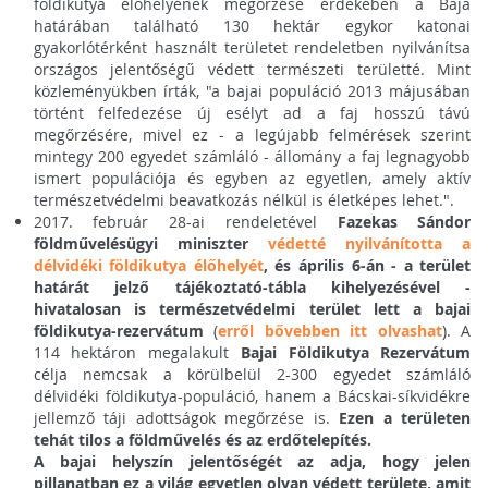
földikutya élőhelyének megőrzése érdekében a Baja
határában található 130 hektár egykor katonai
gyakorlótérként használt területet rendeletben nyilvánítsa
országos jelentőségű védett természeti területté. Mint
közleményükben írták, "a bajai populáció 2013 májusában
történt felfedezése új esélyt ad a faj hosszú távú
megőrzésére, mivel ez - a legújabb felmérések szerint
mintegy 200 egyedet számláló - állomány a faj legnagyobb
ismert populációja és egyben az egyetlen, amely aktív
természetvédelmi beavatkozás nélkül is életképes lehet.".
2017. február 28-ai rendeletével
Fazekas Sándor
földművelésügyi miniszter
védetté nyilvánította a
délvidéki földikutya élőhelyét
, és április 6-án - a terület
határát jelző tájékoztató-tábla kihelyezésével -
hivatalosan is természetvédelmi terület lett a bajai
földikutya-rezervátum
(
erről bővebben itt olvashat
). A
114 hektáron megalakult
Bajai Földikutya Rezervátum
célja nemcsak a körülbelül 2-300 egyedet számláló
délvidéki földikutya-populáció, hanem a Bácskai-síkvidékre
jellemző táji adottságok megőrzése is.
Ezen a területen
tehát tilos a földművelés és az erdőtelepítés.
A bajai helyszín jelentőségét az adja, hogy jelen
pillanatban ez a világ egyetlen olyan védett területe, amit