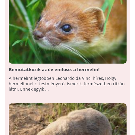
Bemutatkozik az év emlőse: a hermelin!
A hermelint legtöbben Leonardo da Vinci híres, Hölgy
hermelinnel c. festményéről ismerik, természetben ritkán
látni. Ennek egyik ...