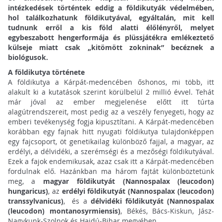
intézkedések történtek eddig a földikutyák védelmében,
hol találkozhatunk földikutyával, egyáltalán, mit kell
tudnunk erről a kis föld alatti élőlényről, melyet
egybeszabott hengerformája és plüssjátékra emlékeztető
külseje miatt csak „kitömött zokninak” becéznek a
biológusok.
A földikutya története
A földikutya a Kárpát-medencében őshonos, mi több, itt
alakult ki a kutatások szerint körülbelül 2 millió évvel. Tehát
már jóval az ember megjelenése előtt itt túrta
alagútrendszereit, most pedig az a veszély fenyegeti, hogy az
emberi tevékenység fogja kipusztítani. A Kárpát-medencében
korábban egy fajnak hitt nyugati földikutya tulajdonképpen
egy fajcsoport, öt genetikailag különböző fajjal, a magyar, az
erdélyi, a délvidéki, a szerémségi és a mezőségi földikutyával.
Ezek a fajok endemikusak, azaz csak itt a Kárpát-medencében
fordulnak elő. Hazánkban ma három fajtát különböztetünk
meg, a
magyar földikutyát (Nannospalax (leucodon)
hungaricus)
, az
erdélyi földikutyát (Nannospalax (leucodon)
transsylvanicus)
, és a
délvidéki földikutyát (Nannospalax
(leucodon) montanosyrmiensis)
, Békés, Bács-Kiskun, Jász-
Nagykunk-Szolnok és Hajdú-Bihar megyében.