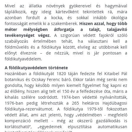
Mivel az állatka növények gyökereivel és hagymáival
táplálkozik, egy ideig kártevőként tekintettek rá, mára
azonban fordult a kocka, és sokkal inkább ökológia
fontosságát emelik ki a szakemberek.
Hiszen azzal, hogy több
méter mélységben átforgatja a talajt, talajjavító
tevékenységet végez.
A szigorúan védett fajokról szóló
szabályozás értelmében tehát, ha választani kell a
földművelés és a földikutya között, elvileg az utóbbinak kell
előnyt élveznie – de nézzük, mivel is jár pontosan a
földikutyavédelem.
A földikutyavédelem története
Hazánkban a földikutyát 1820 táján fedezte fel Kitaibel Pál
botanikus és Ocskay Ferenc báró. Ekkor talán még senki nem
gondolta, hogy később milyen kiemelt figyelmet fog kapni ez
az élőlény, hiszen alig telt el 150 év a felfedezése óta, máris a
kihalás szélére sodródott. 1974-ben védetté nyilvánították,
1976-ban pedig létrehozták a 265 hektáros Hajdúbagosi
földikutya-rezervátumot. A földikutya 1979-től fokozottan
védett állat, ami azt jelenti, hogy „védelmében - megfelelő
kompenzáció mellett - még az okszerű gazdálkodás is
korlátozható”, „egyedeinek elpusztítása automatikusan