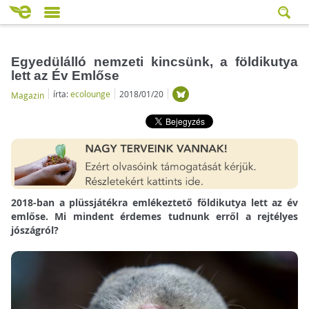
Egyedülálló nemzeti kincsünk, a földikutya
lett az Év Emlőse
írta:
ecolounge
2018/01/20
Magazin
2018-ban a plüssjátékra emlékeztető földikutya lett az év
emlőse. Mi mindent érdemes tudnunk erről a rejtélyes
jószágról?