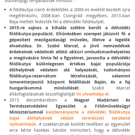
büntetőjogi tényállásnak minősül”.
A földikutya iránti érdeklődés a 2000-es évektől kezdett újra
megélénkülni, 2008-ban Csongrád megyében, 2013-ban
Baja mellett fedezték fel a délvidéki földikutyát.
2015-re sajnos a kihalás szélére került a délvidéki
földikutya-populáció.
Eltűnésében szerepet játszott fő a
gépesített mezőgazdasági művelés, illetve a legelők
elvadulása.
Dr. Szabó Marcel, a jövő nemzedékek
érdekeinek védelmét ellátó akkori ombudsmanhelyettes
a megóvására hívta fel a figyelmet, javasolta a délvidéki
földikutya különlegesen értékes bajai populációja
élőhelyének védelem alá helyezését, tudományos
földikutya-rezervátum létrehozását, valamint
ismeretterjesztő központ felállítását Baján, és a faj
hungarikummá minősítését
. Szabó Marcel
állásfoglalásának összefoglalóját
itt olvashatja el
.
2015 decemberében a
Magyar Madártani és
Természetvédelmi Egyesület a Földművelésügyi
Minisztériumnál
kezdeményezte a délvidéki földikutya
bajai élőhelyének védett természeti területté
nyilvánítását
. A szaktárcának küldött levélben az egyesület
arra kérte Fazekas Sándor minisztert, hogy a délvidéki