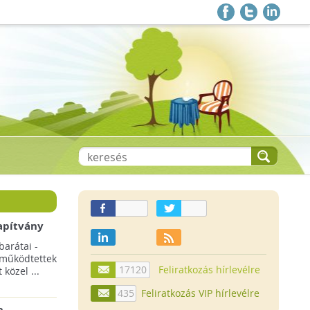
apítvány
barátai -
 működtettek
17120
Feliratkozás hírlevélre
közel ...
435
Feliratkozás VIP hírlevélre