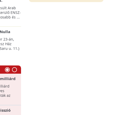
8.
sült Arab
erülő ENSZ-
osabb és ...
Nulla
esten
r 23-án,
sz Ház
Saru u. 11.)
milliárd
A Holdon építene kutatóállomást
Kína
lliárd
Tudományos kutatóállomás kiépítését
ves
tervezi Kína a Hold déli sarkvidékén, és
ták az
embereket küldene a Hold
felfedezésére ...
isszió