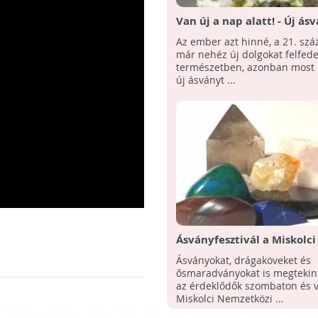
Van új a nap alatt! - Új ás
fedeztek fel egy 220 éves 
Az ember azt hinné, a 21. sz
i kőzetmintában
már nehéz új dolgokat felfede
természetben, azonban most 
új ásványt ...
Ásványfesztivál a Miskolci
Egyetemen
Ásványokat, drágaköveket és
ősmaradványokat is megtekin
az érdeklődők szombaton és 
Miskolci Nemzetközi ...