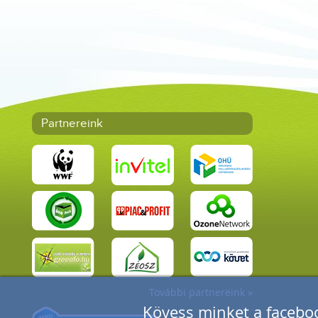
Partnereink
További partnereink »
Kövess minket a faceboo