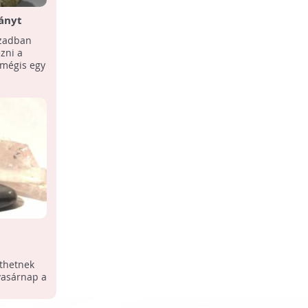
ványt
Megnyílt a Zselici Csillagpark
cornwall-
ázadban
A turisztikai komplexumban
zni a
csillagvizsgálót, planetáriumot, kilátót,
mégis egy
túraösvényeket és információs pontokat
alakítottak ki.
thetnek
vasárnap a