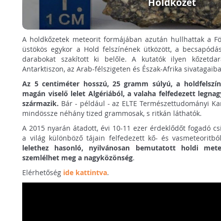
Holdkőzet
A holdkőzetek meteorit formájában azután hullhattak a Fö
üstökös egykor a Hold felszínének ütközött, a becsapódá
darabokat szakított ki belőle. A kutatók ilyen kőzetd
Antarktiszon, az Arab-félszigeten és Észak-Afrika sivatagaib
Az 5 centiméter hosszú, 25 gramm súlyú, a holdfelszín
magán viselő lelet Algériából, a valaha felfedezett legna
származik.
Bár - például - az ELTE Természettudományi Kar
mindössze néhány tized grammosak, s ritkán láthatók.
A 2015 nyarán átadott, évi 10-11 ezer érdeklődőt fogadó c
a világ különböző tájain felfedezett kő- és vasmeteoritb
lelethez hasonló, nyilvánosan bemutatott holdi mete
szemlélhet meg a nagyközönség
.
Elérhetőség
ide kattintva
.