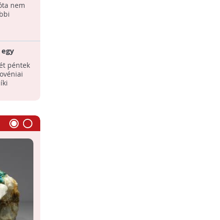
 óta nem
bbi
 egy
zét péntek
lovéniai
íki