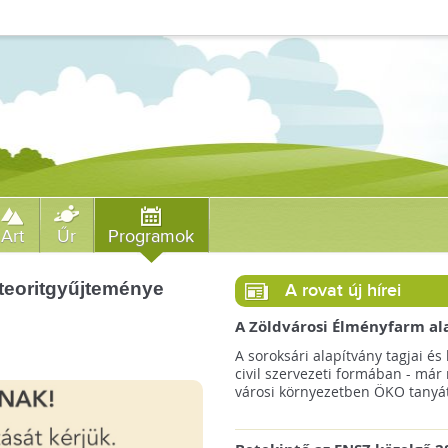
Art
Űr
Programok
eteoritgyűjteménye
A rovat új hírei
A Zöldvárosi Élményfarm al
végre megkezdte gyakorlati
A soroksári alapítvány tagjai és 
működését!
civil szervezeti formában - már
városi környezetben ÖKO tanyát 