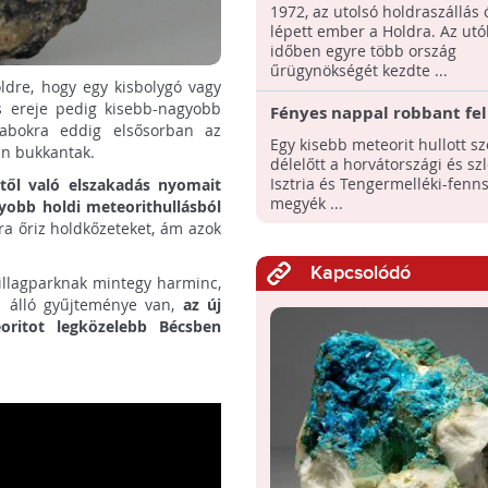
űrhajóscsapata
1972, az utolsó holdraszállás
lépett ember a Holdra. Az utó
időben egyre több ország
űrügynökségét kezdte ...
ldre, hogy egy kisbolygó vagy
s ereje pedig kisebb-nagyobb
Fényes nappal robbant fel
arabokra eddig elsősorban az
meteor Szlovénia felett
Egy kisebb meteorit hullott s
an bukkantak.
délelőtt a horvátországi és sz
Isztria és Tengermelléki-fenns
től való elszakadás nyomait
megyék ...
gyobb holdi meteorithullásból
a őriz holdkőzeteket, ám azok
Kapcsolódó
sillagparknak mintegy harminc,
ól álló gyűjteménye van,
az új
oritot legközelebb Bécsben