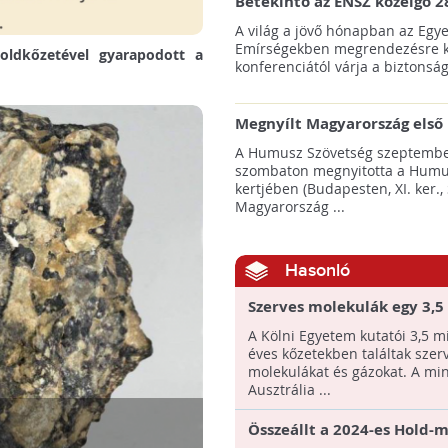
Betekintő az ENSZ közelgő 2
klímacsúcsába
A világ a jövő hónapban az Egye
Emírségekben megrendezésre k
oldkőzetével gyarapodott a
konferenciától várja a biztonság
Megnyílt Magyarország első 
Hulladék Tanösvénye Budap
A Humusz Szövetség szeptembe
szombaton megnyitotta a Humu
kertjében (Budapesten, XI. ker., 
Magyarország ...
Hasonló
Szerves molekulák egy 3,5 
éves kőzetben?
A Kölni Egyetem kutatói 3,5 mi
éves kőzetekben találtak szer
molekulákat és gázokat. A min
Ausztrália ...
Összeállt a 2024-es Hold-m