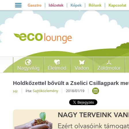
Gasztro
Idézetek
Képek
Rólunk
Kapcsolat
Nagyvilág
Életmód
Vadon
Zöldmotor
Holdkőzettel bővült a Zselici Csillagpark m
írta:
Sajtóközlemény
2018/01/19
Hír