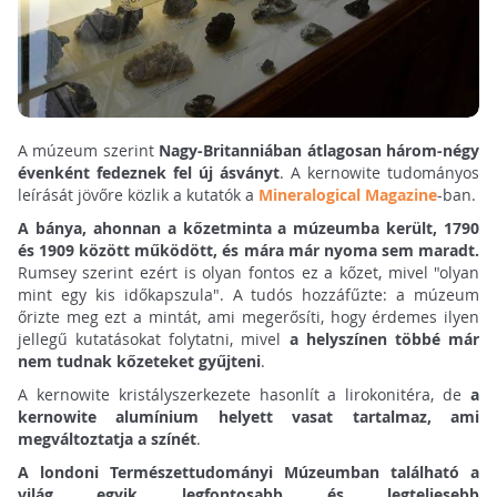
A múzeum szerint
Nagy-Britanniában átlagosan három-négy
évenként fedeznek fel új ásványt
. A kernowite tudományos
leírását jövőre közlik a kutatók a
Mineralogical Magazine
-ban.
A bánya, ahonnan a kőzetminta a múzeumba került, 1790
és 1909 között működött, és mára már nyoma sem maradt.
Rumsey szerint ezért is olyan fontos ez a kőzet, mivel "olyan
mint egy kis időkapszula". A tudós hozzáfűzte: a múzeum
őrizte meg ezt a mintát, ami megerősíti, hogy érdemes ilyen
jellegű kutatásokat folytatni, mivel
a helyszínen többé már
nem tudnak kőzeteket gyűjteni
.
A kernowite kristályszerkezete hasonlít a lirokonitéra, de
a
kernowite alumínium helyett vasat tartalmaz, ami
megváltoztatja a színét
.
A londoni Természettudományi Múzeumban található a
világ egyik legfontosabb és legteljesebb