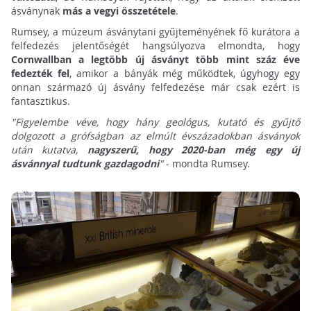
ásványnak
más a vegyi összetétele
.
Rumsey, a múzeum ásványtani gyűjteményének fő kurátora a
felfedezés jelentőségét hangsúlyozva elmondta, hogy
Cornwallban a legtöbb új ásványt több mint száz éve
fedezték fel
, amikor a bányák még működtek, úgyhogy egy
onnan származó új ásvány felfedezése már csak ezért is
fantasztikus.
"Figyelembe véve, hogy hány geológus, kutató és gyűjtő
dolgozott a grófságban az elmúlt évszázadokban ásványok
után kutatva,
nagyszerű, hogy 2020-ban még egy új
ásvánnyal tudtunk gazdagodni
"
- mondta Rumsey.