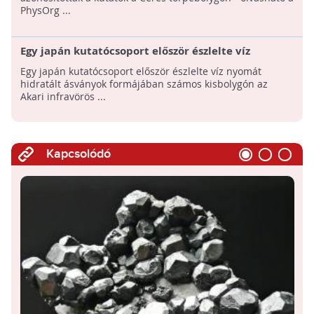
PhysOrg ...
Egy japán kutatócsoport először észlelte víz
nyomát hidratált ásványok formájában számos
Egy japán kutatócsoport először észlelte víz nyomát
kisbolygón
hidratált ásványok formájában számos kisbolygón az
Akari infravörös ...
Kapcsolódó