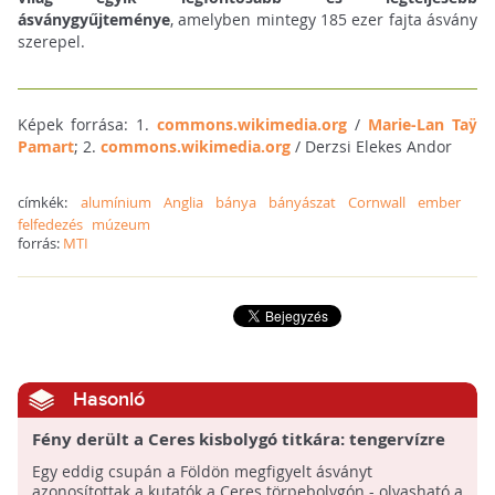
ásványgyűjteménye
, amelyben mintegy 185 ezer fajta ásvány
szerepel.
Képek forrása: 1.
commons.wikimedia.org
/
Marie-Lan Taÿ
Pamart
; 2.
commons.wikimedia.org
/ Derzsi Elekes Andor
címkék:
alumínium
Anglia
bánya
bányászat
Cornwall
ember
felfedezés
múzeum
forrás:
MTI
Hasonló
Fény derült a Ceres kisbolygó titkára: tengervízre
utaló ritka ásványt találtak egy kráterben
Egy eddig csupán a Földön megfigyelt ásványt
azonosítottak a kutatók a Ceres törpebolygón - olvasható a