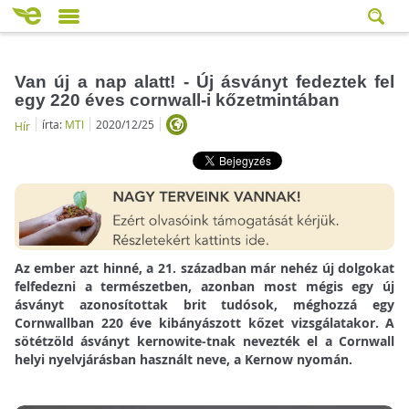
Van új a nap alatt! - Új ásványt fedeztek fel
egy 220 éves cornwall-i kőzetmintában
írta:
MTI
2020/12/25
Hír
Az ember azt hinné, a 21. században már nehéz új dolgokat
felfedezni a természetben, azonban most mégis egy új
ásványt azonosítottak brit tudósok, méghozzá egy
Cornwallban 220 éve kibányászott kőzet vizsgálatakor. A
sötétzöld ásványt kernowite-tnak nevezték el a Cornwall
helyi nyelvjárásban használt neve, a Kernow nyomán.