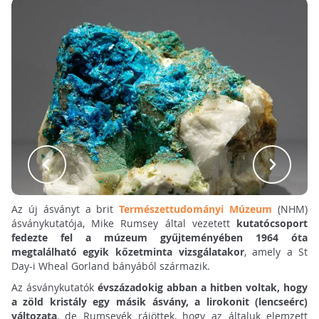
Az új ásványt a brit
Természettudományi Múzeum
(NHM)
ásványkutatója, Mike Rumsey által vezetett
kutatócsoport
fedezte fel a múzeum gyűjteményében 1964 óta
megtalálható egyik kőzetminta vizsgálatakor
, amely a St
Day-i Wheal Gorland bányából származik.
Az ásványkutatók
évszázadokig abban a hitben voltak, hogy
a zöld kristály egy másik ásvány, a lirokonit (lencseérc)
változata
, de Rumseyék rájöttek, hogy az általuk elemzett