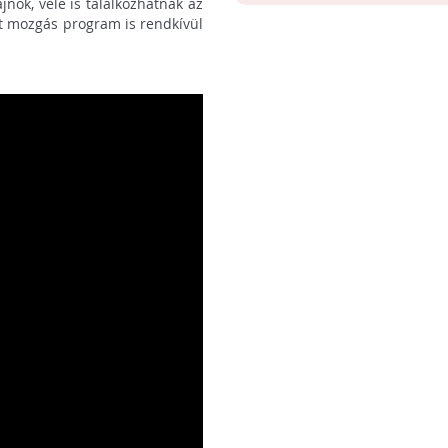
jnok, vele is találkozhatnak az
tt mozgás program is rendkívül