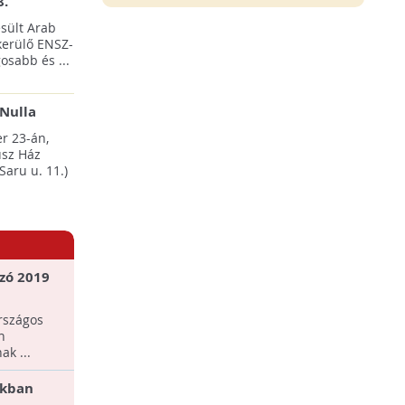
8.
sült Arab
erülő ENSZ-
osabb és ...
Nulla
esten
r 23-án,
sz Ház
Saru u. 11.)
ozó 2019
rszágos
n
k ...
okban