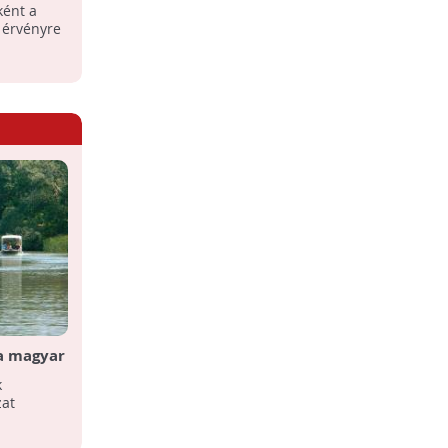
ként a
 érvényre
 a magyar
tt a
k
zat