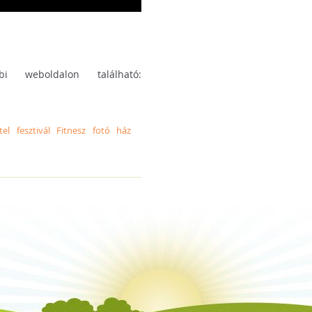
i weboldalon található:
tel
fesztivál
Fitnesz
fotó
ház