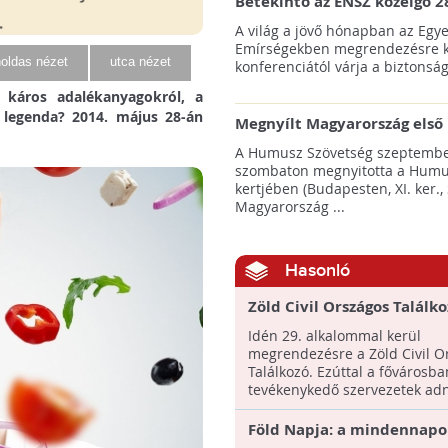
Betekintő az ENSZ közelgő 2
klímacsúcsába
A világ a jövő hónapban az Egye
Emírségekben megrendezésre k
oldas nézet
utca nézet
konferenciától várja a biztonság
 káros adalékanyagokról, a
 legenda? 2014. május 28-án
Megnyílt Magyarország első 
Hulladék Tanösvénye Budap
A Humusz Szövetség szeptembe
szombaton megnyitotta a Humu
kertjében (Budapesten, XI. ker., 
Magyarország ...
Hasonló
Zöld Civil Országos Találk
Idén 29. alkalommal kerül
megrendezésre a Zöld Civil O
Találkozó. Ezúttal a fővárosba
tevékenykedő szervezetek adna
Föld Napja: a mindennap