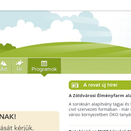
Art
Űr
Programok
A rovat új hírei
A Zöldvárosi Élményfarm al
végre megkezdte gyakorlati
A soroksári alapítvány tagjai és 
működését!
civil szervezeti formában - már
városi környezetben ÖKO tanyát 