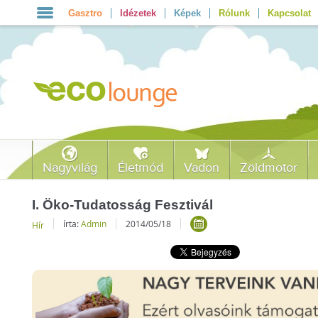
Gasztro
Idézetek
Képek
Rólunk
Kapcsolat
Nagyvilág
Életmód
Vadon
Zöldmotor
I. Öko-Tudatosság Fesztivál
írta:
Admin
2014/05/18
Hír