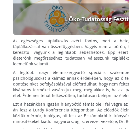
I. Öko-Tudatosság Feszti
Az egészséges táplálkozás azért fontos, mert a be
táplálkozással van összefüggésben. Vagyis nem a bőrön
keresztül vagyunk a leginkább sebezhetőek. Épp ezért 
életerőnk megőrzéséhez tudatosan válasszunk tápláléko
leemelünk valamit.
A legtöbb nagy élelmiszergyártó speciális szakember
pszichológusokat alkalmaz annak érdekében, hogy az ő ter
döntéseinket befolyásolásával előfordulhat, hogy nem felt
kívánatos terméket vásároljuk meg, még akkor is, ha az ip
étel. Érdemes tehát felkészülten, tudatosan belépni az élel
Ezt a hazánkban igazán hiánypótló témát öleli fel végre a
án lesz a Lurdy Konferencia Központban. Az előadók élel
köztük mérnök, biológus, ott lesz az E-számokról írt könyvé
minősítéseket kiadó magyarországi szervezet vezetője, Dr. Ro