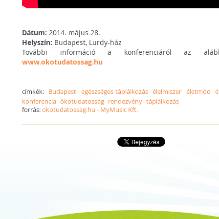
Dátum:
2014. május 28.
Helyszín:
Budapest, Lurdy-ház
További információ a konferenciáról az alább
www.okotudatossag.hu
címkék:
Budapest
egészséges táplálkozás
élelmiszer
életmód
é
konferencia
ökotudatosság
rendezvény
táplálkozás
forrás:
okotudatossag.hu - MyMusic Kft.