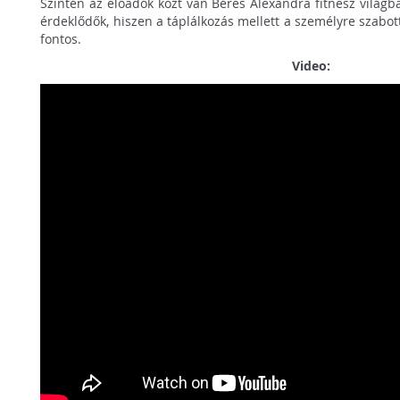
Szintén az előadók közt van Béres Alexandra fitnesz világba
érdeklődők, hiszen a táplálkozás mellett a személyre szabo
fontos.
Video: