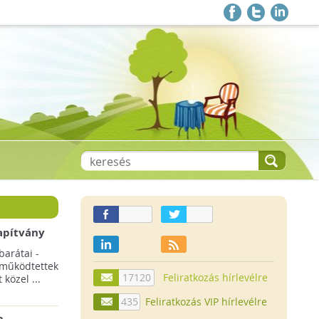
apítvány
barátai -
 működtettek
17120
Feliratkozás hírlevélre
közel ...
435
Feliratkozás VIP hírlevélre