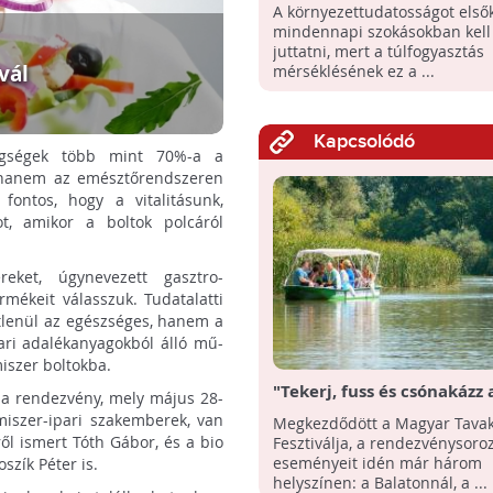
kell kezdeni a
A környezettudatosságot első
környezettudatosságot
mindennapi szokásokban kell
juttatni, mert a túlfogyasztás
vál
mérséklésének ez a ...
Kapcsolódó
tegségek több mint 70%-a a
, hanem az emésztőrendszeren
fontos, hogy a vitalitásunk,
t, amikor a boltok polcáról
eket, úgynevezett gasztro-
mékeit válasszuk. Tudatalatti
étlenül az egészséges, hanem a
ari adalékanyagokból álló mű-
miszer boltokba.
"Tekerj, fuss és csónakázz
z a rendezvény, mely május 28-
kultúráért!" - Megkezdődö
miszer-ipari szakemberek, van
Megkezdődött a Magyar Tava
Magyar Tavak Fesztiválja
ről ismert Tóth Gábor, és a bio
Fesztiválja, a rendezvénysoro
eseményeit idén már három
szík Péter is.
helyszínen: a Balatonnál, a ...