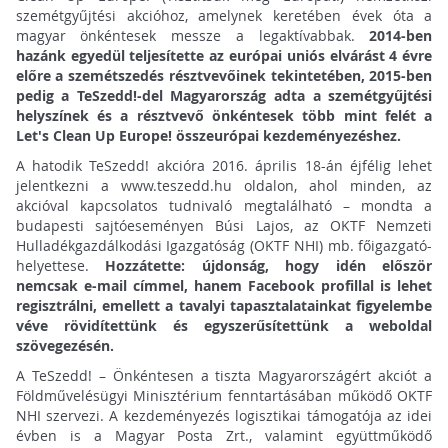
szemétgyűjtési akcióhoz, amelynek keretében évek óta a
magyar önkéntesek messze a legaktívabbak.
2014-ben
hazánk egyedül teljesítette az európai uniós elvárást 4 évre
előre a szemétszedés résztvevőinek tekintetében, 2015-ben
pedig a TeSzedd!-del Magyarország adta a szemétgyűjtési
helyszínek és a résztvevő önkéntesek több mint felét a
Let's Clean Up Europe! összeurópai kezdeményezéshez.
A hatodik TeSzedd! akcióra 2016. április 18-án éjfélig lehet
jelentkezni a www.teszedd.hu oldalon, ahol minden, az
akcióval kapcsolatos tudnivaló megtalálható – mondta a
budapesti sajtóeseményen Búsi Lajos, az OKTF Nemzeti
Hulladékgazdálkodási Igazgatóság (OKTF NHI) mb. főigazgató-
helyettese.
Hozzátette: újdonság, hogy idén először
nemcsak e-mail címmel, hanem Facebook profillal is lehet
regisztrálni, emellett a tavalyi tapasztalatainkat figyelembe
véve rövidítettünk és egyszerűsítettünk a weboldal
szövegezésén.
A TeSzedd! – Önkéntesen a tiszta Magyarországért akciót a
Földművelésügyi Minisztérium fenntartásában működő OKTF
NHI szervezi. A kezdeményezés logisztikai támogatója az idei
évben is a Magyar Posta Zrt., valamint együttműködő