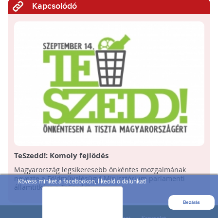
Kapcsolódó
TeSzedd!: Komoly fejlődés
Magyarország legsikeresebb önkéntes mozgalmának
nevezte a Földművelésügyi Minisztérium parlamenti
Kövess minket a facebookon, likeold oldalunkat!
államtitkára a TeSzedd! ...
Bezárás