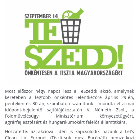
Most először négy napos lesz a TeSzedd! akció, amelynek
keretében a legtöbb önkéntes jelentkezőre április 29-én,
pénteken és 30-án, szombaton számítunk – mondta el a mai
időpont-bejelentő sajtótájékoztatón V. Németh Zsolt, a
Földművelésügyi Minisztérium környezetügyért,
agrárfejlesztésért és hungarikumokért felelős államtitkára.
Hozzátette: az akcióval idén is kapcsolódik hazánk a Let’s
Clean Up Europe! (Tisztítsuk meg Európát!) nemzetközi