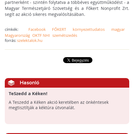
partnerként - szintén folytatva a többéves együttműködést - a
Magyar Természetjáró Szövetség és a Főkert Nonprofit Zrt.
segít az akció sikeres megvalósításában.
címkék:
Facebook
FŐKERT
környezettudatos
magyar
Magyarország
OKTF NHI
szemétszedés
forrás:
szelektalok.hu
Hasonló
TeSzedd a Kéken!
A Teszedd a Kéken akció keretében az önkéntesek
megtisztítják a kéktúra útvonalát.