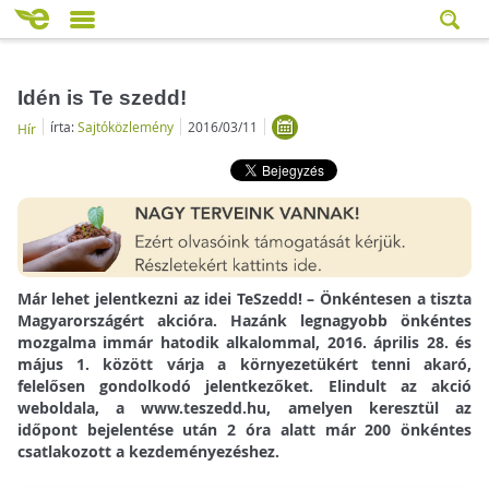
Idén is Te szedd!
írta:
Sajtóközlemény
2016/03/11
Hír
Már lehet jelentkezni az idei TeSzedd! – Önkéntesen a tiszta
Magyarországért akcióra. Hazánk legnagyobb önkéntes
mozgalma immár hatodik alkalommal, 2016. április 28. és
május 1. között várja a környezetükért tenni akaró,
felelősen gondolkodó jelentkezőket. Elindult az akció
weboldala, a www.teszedd.hu, amelyen keresztül az
időpont bejelentése után 2 óra alatt már 200 önkéntes
csatlakozott a kezdeményezéshez.