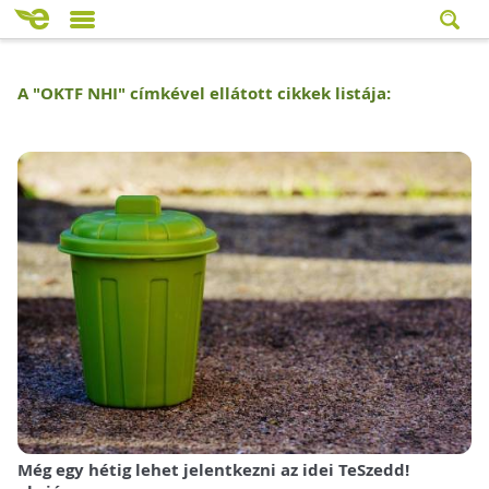
A "
OKTF NHI
" címkével ellátott cikkek listája:
Még egy hétig lehet jelentkezni az idei TeSzedd!