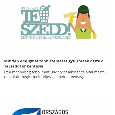
Minden eddiginél több szemetet gyűjtöttek össze a
TeSzedd! önkéntesei!
Ez a mennyiség több, mint Budapest lakossága által másfél
nap alatt megtermelt teljes szemétmennyiség.