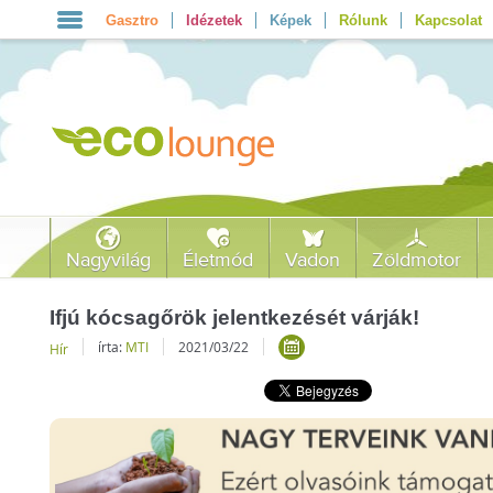
Gasztro
Idézetek
Képek
Rólunk
Kapcsolat
Nagyvilág
Életmód
Vadon
Zöldmotor
Ifjú kócsagőrök jelentkezését várják!
írta:
MTI
2021/03/22
Hír