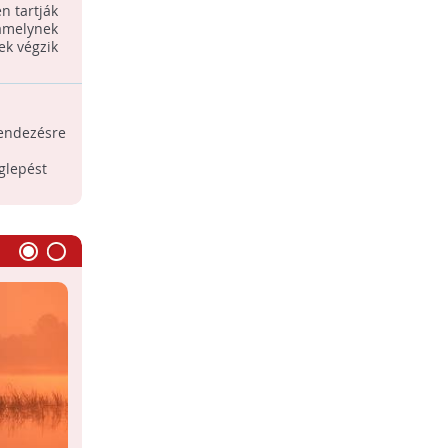
n tartják
 amelynek
ek végzik
rendezésre
glepést