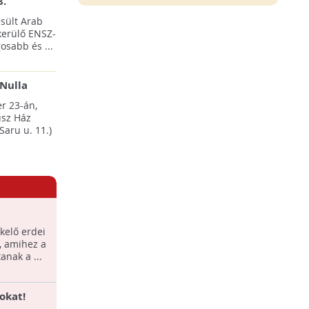
8.
sült Arab
erülő ENSZ-
osabb és ...
Nulla
esten
r 23-án,
sz Ház
Saru u. 11.)
zkelő erdei
, amihez a
anak a ...
okat!