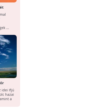
ét
Világhírű lesz a magyar
kócsagfigyelő?
mmal
Bekerült a világ legjobb tíz
r
webkamerája közé a magyar
kócsagfigyelő az Earthcam.com-on.
ek ...
gőr
idei Ifjú
lc hazai
amint a