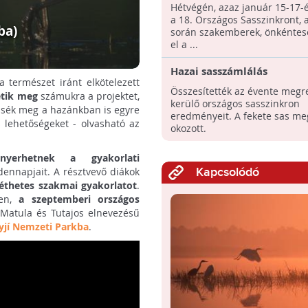
Hétvégén, azaz január 15-17-é
a 18. Országos Sasszinkront,
ba)
során szakemberek, önkéntes
el a ...
Hazai sasszámlálás
 természet iránt elkötelezett
Összesítették az évente meg
etik meg
számukra a projektet,
kerülő országos sasszinkron
ssék meg a hazánkban is egyre
eredményeit. A fekete sas me
 lehetőségeket - olvasható az
okozott.
nyerhetnek a gyakorlati
ennapjait. A résztvevő diákok
Kapcsolódó
kéthetes szakmai gyakorlatot
.
sen,
a szeptemberi országos
 Matula és Tutajos elnevezésű
yjí Nemzeti Parkba
.