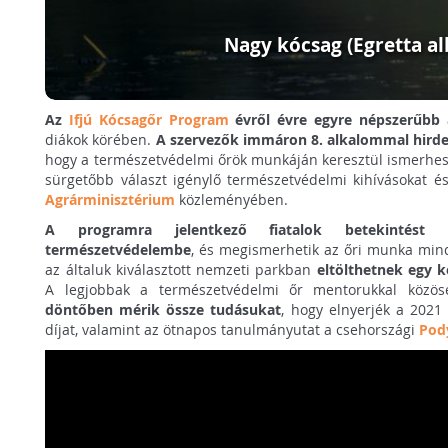
Nagy kócsag (Egretta al
Az
Ifjú Kócsagőr Program
évről évre egyre népszerűbb
a
diákok körében.
A szervezők immáron 8. alkalommal hird
hogy a természetvédelmi őrök munkáján keresztül ismerhe
sürgetőbb választ igénylő természetvédelmi kihívásokat és
Agrárminisztérium
közleményében.
A programra jelentkező fiatalok betekintést 
természetvédelembe
, és megismerhetik az őri munka mind
az általuk kiválasztott nemzeti parkban
eltölthetnek egy 
A legjobbak a természetvédelmi őr mentorukkal közö
döntőben mérik össze tudásukat
, hogy elnyerjék a 2021
díjat, valamint az ötnapos tanulmányutat a csehországi
Pod