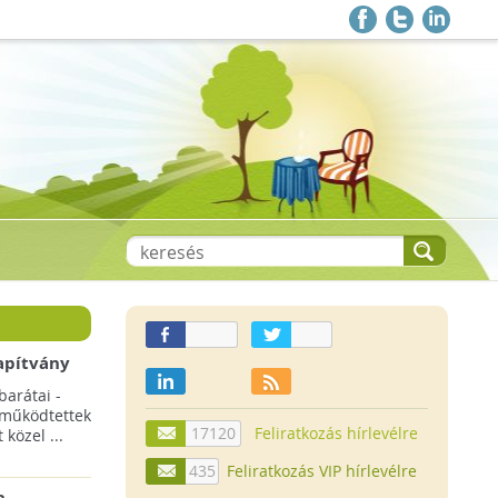
apítvány
barátai -
 működtettek
17120
Feliratkozás hírlevélre
közel ...
435
Feliratkozás VIP hírlevélre