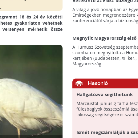
Betekintő az ENSZ közelgő 2
klímacsúcsába
A világ a jövő hónapban az Egye
Emírségekben megrendezésre k
Programot
18 és 24 év közötti
konferenciától várja a biztonság
 hetes gyakorlaton vehetnek
y versenyen mérhetik össze
Megnyílt Magyarország első 
Hulladék Tanösvénye Budap
A Humusz Szövetség szeptembe
szombaton megnyitotta a Humu
kertjében (Budapesten, XI. ker., 
Magyarország ...
Hasonló
Hallgatózva segíthetünk
fülesbaglyokat számlálni!
Márciustól júniusig tart a fés
fülesbaglyok összeszámlálása
lakosság segítségére is számít
Ismét megszámlálják a sas