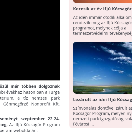
Keresik az év Ifjú Kócsagőr
Az idén immár ötödik alkalo
rendezik meg az Ifjú Kócsagő
programot, melynek célja a
természetvédelmi tevékenység
közül már többen dolgoznak
ábbi évekhez hasonlóan a Fürge
ztérium, a tíz nemzeti park
Lezárult az idei Ifjú Kócsa
s Génmegőrző Nonprofit Kft.
Program
Színvonalas döntővel zárult az 
Kócsagőr Program, melyen nyo
seményt szeptember 22-24.
nemzeti park igazgatóság, val
Fővárosi ...
meg.
Az Ifjú Kócsagőr Program
program weboldalán.