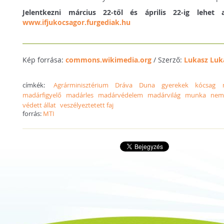
Jelentkezni március 22-től és április 22-ig lehet a
www.ifjukocsagor.furgediak.hu
Kép forrása:
commons.wikimedia.org
/ Szerző:
Lukasz Luk
címkék:
Agrárminisztérium
Dráva
Duna
gyerekek
kócsag
madárfigyelő
madárles
madárvédelem
madárvilág
munka
nemz
védett állat
veszélyeztetett faj
forrás:
MTI