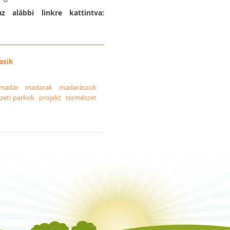
z alábbi linkre kattintva:
asik
madár
madarak
madarászok
eti parkok
projekt
természet