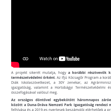
A projekt sikerét mutatja, hogy
a korábbi résztvevők 
természetvédelmi őrként
. Az Ifjú Kócsagőr Program a kor
Diák Iskolaszövetkezet, a 30Y zenekar, az Agrárminis
igazgatóság, valamint a Hortobágyi Természetvédelmi é
összefogásával valósul meg.
Az országos döntővel egybekötött háromnapos záróe
között a Duna-Dráva Nemzeti Park Igazgatóság rendezi 
felhívása és a 2019-es nyertesek beszámolói elérhetőek a 