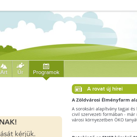
Art
Űr
Programok
A rovat új hírei
A Zöldvárosi Élményfarm al
végre megkezdte gyakorlati
A soroksári alapítvány tagjai és 
működését!
civil szervezeti formában - már
városi környezetben ÖKO tanyát 