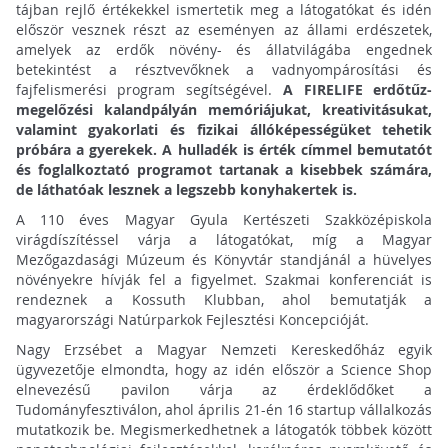
tájban rejlő értékekkel ismertetik meg a látogatókat és idén
először vesznek részt az eseményen az állami erdészetek,
amelyek az erdők növény- és állatvilágába engednek
betekintést a résztvevőknek a vadnyompárosítási és
fajfelismerési program segítségével.
A FIRELIFE erdőtűz-
megelőzési kalandpályán memóriájukat, kreativitásukat,
valamint gyakorlati és fizikai állóképességüket tehetik
próbára a gyerekek. A hulladék is érték címmel bemutatót
és foglalkoztató programot tartanak a kisebbek számára,
de láthatóak lesznek a legszebb konyhakertek is.
A 110 éves Magyar Gyula Kertészeti Szakközépiskola
virágdíszítéssel várja a látogatókat, míg a Magyar
Mezőgazdasági Múzeum és Könyvtár standjánál a hüvelyes
növényekre hívják fel a figyelmet. Szakmai konferenciát is
rendeznek a Kossuth Klubban, ahol bemutatják a
magyarországi Natúrparkok Fejlesztési Koncepcióját.
Nagy Erzsébet a Magyar Nemzeti Kereskedőház egyik
ügyvezetője elmondta, hogy az idén először a Science Shop
elnevezésű pavilon várja az érdeklődőket a
Tudományfesztiválon, ahol április 21-én 16 startup vállalkozás
mutatkozik be. Megismerkedhetnek a látogatók többek között