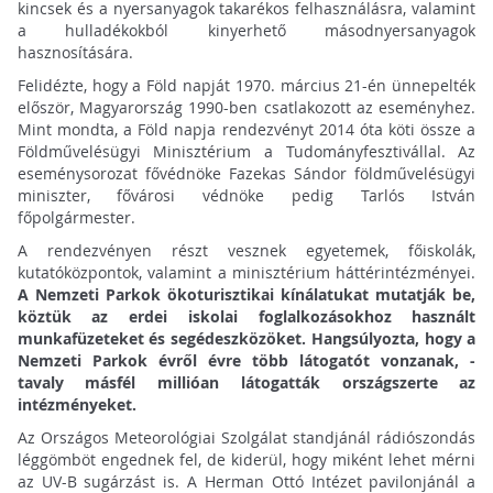
kincsek és a nyersanyagok takarékos felhasználásra, valamint
a hulladékokból kinyerhető másodnyersanyagok
hasznosítására.
Felidézte, hogy a Föld napját 1970. március 21-én ünnepelték
először, Magyarország 1990-ben csatlakozott az eseményhez.
Mint mondta, a Föld napja rendezvényt 2014 óta köti össze a
Földművelésügyi Minisztérium a Tudományfesztivállal. Az
eseménysorozat fővédnöke Fazekas Sándor földművelésügyi
miniszter, fővárosi védnöke pedig Tarlós István
főpolgármester.
A rendezvényen részt vesznek egyetemek, főiskolák,
kutatóközpontok, valamint a minisztérium háttérintézményei.
A Nemzeti Parkok ökoturisztikai kínálatukat mutatják be,
köztük az erdei iskolai foglalkozásokhoz használt
munkafüzeteket és segédeszközöket. Hangsúlyozta, hogy a
Nemzeti Parkok évről évre több látogatót vonzanak, -
tavaly másfél millióan látogatták országszerte az
intézményeket.
Az Országos Meteorológiai Szolgálat standjánál rádiószondás
léggömböt engednek fel, de kiderül, hogy miként lehet mérni
az UV-B sugárzást is. A Herman Ottó Intézet pavilonjánál a