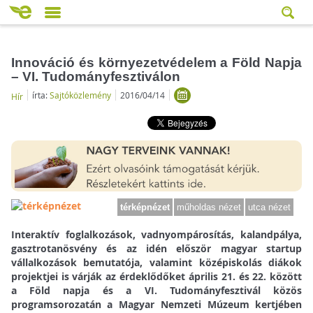
Innováció és környezetvédelem a Föld Napja
– VI. Tudományfesztiválon
írta:
Sajtóközlemény
2016/04/14
Hír
térképnézet
műholdas nézet
utca nézet
Interaktív foglalkozások, vadnyompárosítás, kalandpálya,
gasztrotanösvény és az idén először magyar startup
vállalkozások bemutatója, valamint középiskolás diákok
projektjei is várják az érdeklődőket április 21. és 22. között
a Föld napja és a VI. Tudományfesztivál közös
programsorozatán a Magyar Nemzeti Múzeum kertjében