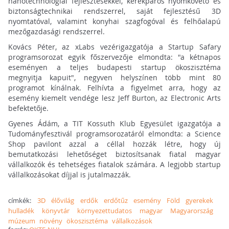
nanotechnológiai fejlesztésekkel, kerékpáros nyomkövető és
biztonságtechnikai rendszerrel, saját fejlesztésű 3D
nyomtatóval, valamint konyhai szagfogóval és felhőalapú
mezőgazdasági rendszerrel.
Kovács Péter, az xLabs vezérigazgatója a Startup Safary
programsorozat egyik főszervezője elmondta: "a kétnapos
eseményen a teljes budapesti startup ökoszisztéma
megnyitja kapuit", negyven helyszínen több mint 80
programot kínálnak. Felhívta a figyelmet arra, hogy az
esemény kiemelt vendége lesz Jeff Burton, az Electronic Arts
befektetője.
Gyenes Ádám, a TIT Kossuth Klub Egyesület igazgatója a
Tudományfesztivál programsorozatáról elmondta: a Science
Shop pavilont azzal a céllal hozzák létre, hogy új
bemutatkozási lehetőséget biztosítsanak fiatal magyar
vállalkozók és tehetséges fiatalok számára. A legjobb startup
vállalkozásokat díjjal is jutalmazzák.
címkék:
3D
élővilág
erdők
erdőtűz
esemény
Föld
gyerekek
hulladék
könyvtár
környezettudatos
magyar
Magyarország
múzeum
növény
ökoszisztéma
vállalkozások