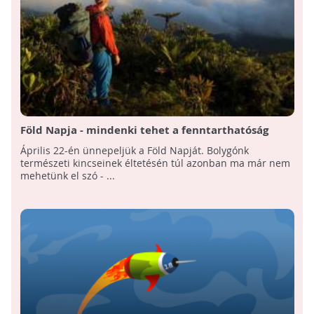
Föld Napja - mindenki tehet a fenntarthatóság
érdekében
Április 22-én ünnepeljük a Föld Napját. Bolygónk
természeti kincseinek éltetésén túl azonban ma már nem
mehetünk el szó - ...