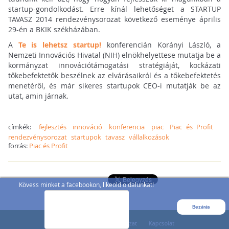
startup-gondolkodást. Erre kínál lehetőséget a STARTUP
TAVASZ 2014 rendezvénysorozat következő eseménye április
29-én a BKIK székházában.
A
Te is lehetsz startup!
konferencián Korányi László, a
Nemzeti Innovációs Hivatal (NIH) elnökhelyettese mutatja be a
kormányzat innovációtámogatási stratégiáját, kockázati
tőkebefektetők beszélnek az elvárásaikról és a tőkebefektetés
menetéről, és már sikeres startupok CEO-i mutatják be az
utat, amin járnak.
címkék:
fejlesztés
innováció
konferencia
piac
Piac és Profit
rendezvénysorozat
startupok
tavasz
vállalkozások
forrás:
Piac és Profit
Kövess minket a facebookon, likeold oldalunkat!
Bezárás