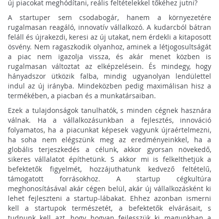
új piacokat meghódítani, reális feltételekkel tőkéhez jutni?
A startuper sem csodabogár, hanem a környezetére
rugalmasan reagáló, innovatív vállalkozó. A kudarcból bátran
feláll és újrakezdi, keresi az új utakat, nem érdekli a kitaposott
ösvény. Nem ragaszkodik olyanhoz, aminek a létjogosultságát
a piac nem igazolja vissza, és akár menet közben is
rugalmasan változtat az elképzelésein. És mindegy, hogy
hányadszor ütközik falba, mindig ugyanolyan lendülettel
indul az új irányba. Mindeközben pedig maximálisan hisz a
termékében, a piacban és a munkatársaiban.
Ezek a tulajdonságok tanulhatók, s minden cégnek hasznára
válnak. Ha a vállalkozásunkban a fejlesztés, innováció
folyamatos, ha a piacunkat képesek vagyunk újraértelmezni,
ha soha nem elégszünk meg az eredményeinkkel, ha a
globális terjeszkedés a célunk, akkor gyorsan növekedő,
sikeres vállalatot építhetünk. S akkor mi is felkelthetjük a
befektetők figyelmét, hozzájuthatunk kedvező feltételű,
támogatott forrásokhoz. A startup cégkultúra
meghonosításával akár cégen belül, akár új vállalkozásként ki
lehet fejleszteni a startup-lábakat. Ehhez azonban ismerni
kell a startupok természetét, a befektetők elvárásait, s
tudnunk kell azt, hogy hogyan fejlesszük ki magunkban a