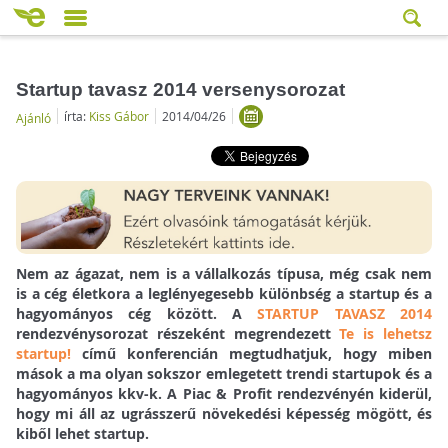
Startup tavasz 2014 versenysorozat
írta:
Kiss Gábor
2014/04/26
Ajánló
Nem az ágazat, nem is a vállalkozás típusa, még csak nem
is a cég életkora a leglényegesebb különbség a startup és a
hagyományos cég között. A
STARTUP TAVASZ 2014
rendezvénysorozat részeként megrendezett
Te is lehetsz
startup!
című konferencián megtudhatjuk, hogy miben
mások a ma olyan sokszor emlegetett trendi startupok és a
hagyományos kkv-k. A Piac & Profit rendezvényén kiderül,
hogy mi áll az ugrásszerű növekedési képesség mögött, és
kiből lehet startup.