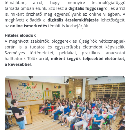
témájában, arról, hogy mennyire technológiafüggő
társadalomban élünk. Szó lesz a
digitális függőség
ről, és arról
is, miként őrizhető meg egyensúlyunk az online világban. A
meghívott előadók a
digitális érzelemkifejezés
lehetőségeit,
az
online ismerkedés
témáit is körbejárják.
Hiteles előadók
A meghívott szakértők, bloggerek és újságírók hétköznapjaik
során is a tudatos és egyszerű(bb) életmódot képviselik.
Személyes történeteket, példákat, praktikus tanácsokat
hallhatunk Tőlük arról,
miként tegyük teljesebbé életünket,
a kevesebbel
.