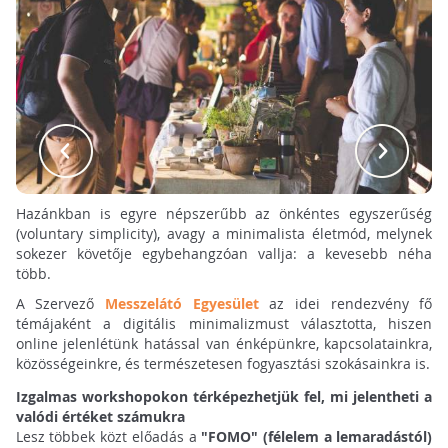
Hazánkban is egyre népszerűbb az önkéntes egyszerűség
(voluntary simplicity), avagy a minimalista életmód, melynek
sokezer követője egybehangzóan vallja: a kevesebb néha
több.
A Szervező
Messzelátó Egyesület
az idei rendezvény fő
témájaként a digitális minimalizmust választotta, hiszen
online jelenlétünk hatással van énképünkre, kapcsolatainkra,
közösségeinkre, és természetesen fogyasztási szokásainkra is.
Izgalmas workshopokon térképezhetjük fel, mi jelentheti a
valódi értéket számukra
Lesz többek közt előadás a
"FOMO" (félelem a lemaradástól)