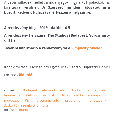
A papírhulladék mellett a műanyagok - így a PET palackok - is
kiváltásra kerülnek:
A Szervező minden látogatót arra
buzdít, kedvenc kulacsával érkezzen a helyszínre
.
A rendezvény ideje: 2019. október 4-5
A rendezvény helyszíne: The Studios (Budapest, Vörösmarty
u. 38.)
További információ a rendezvényről a
Simplicity oldalán
.
Képek forrása: Messzelátó Egyesület / Szerző: Biljarszki Dániel
Forrás:
Zöldunió
címkék:
Budapest
életmód
életmódváltás
fenntartható
fenntartható életmód
fesztivál
hulladék
kiállítás
műanyagok
művészet
PET
programajánló
programok
rendezvény
Szakértők
szemléletformálás
forrás:
Zöldunió