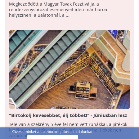
Megkezdődött a Magyar Tavak Fesztiválja
Megkezdődött a Magyar Tavak Fesztiválja, a
rendezvénysorozat eseményeit idén már három
helyszínen: a Balatonnál, a ...
"Birtokolj kevesebbet, élj többet!" - Júniusban lesz
Magyarország első minimalista életmód fesztiválja
Tele van a szekrény 5 éve fel nem vett ruhákkal, a játékok
ledőlnek a gyerekszoba polcairól, a konyhai fiókok nem
Kövess minket a facebookon, likeold oldalunkat!
záródnak a ...