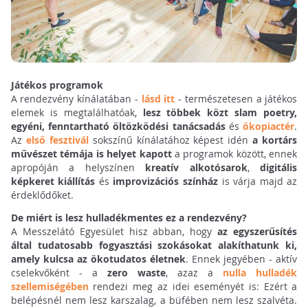
Játékos programok
A rendezvény kínálatában -
lásd itt
- természetesen a játékos
elemek is megtalálhatóak,
lesz többek közt slam poetry,
egyéni, fenntartható öltözködési tanácsadás
és
ökopiactér
.
Az
első fesztivál
sokszínű kínálatához képest idén
a kortárs
művészet témája is helyet kapott
a programok között, ennek
apropóján a helyszínen
kreatív alkotósarok
,
digitális
képkeret kiállítás
és
improvizációs színház
is várja majd az
érdeklődőket.
De miért is lesz hulladékmentes ez a rendezvény?
A Messzelátó Egyesület hisz abban, hogy
az egyszerűsítés
által tudatosabb fogyasztási szokásokat alakíthatunk ki,
amely kulcsa az ökotudatos életnek
. Ennek jegyében - aktív
cselekvőként - a
zero waste
, azaz a
nulla hulladék
szellemiségében
rendezi meg az idei eseményét is: Ezért a
belépésnél nem lesz karszalag, a büfében nem lesz szalvéta.