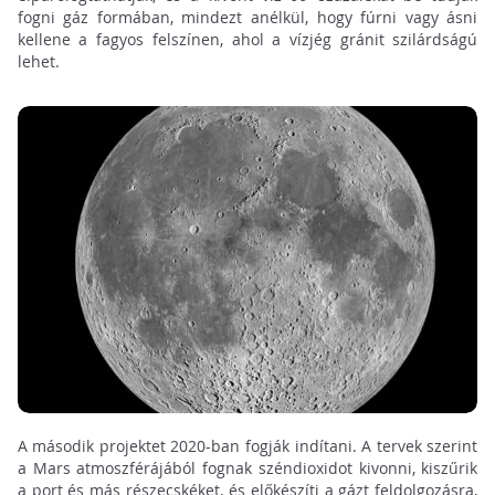
fogni gáz formában, mindezt anélkül, hogy fúrni vagy ásni
kellene a fagyos felszínen, ahol a vízjég gránit szilárdságú
lehet.
A második projektet 2020-ban fogják indítani. A tervek szerint
a Mars atmoszférájából fognak széndioxidot kivonni, kiszűrik
a port és más részecskéket, és előkészíti a gázt feldolgozásra,