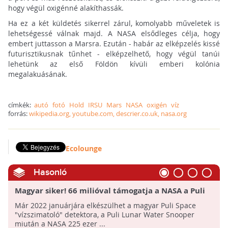
hogy végül oxigénné alakíthassák.
Ha ez a két küldetés sikerrel zárul, komolyabb műveletek is
lehetségessé válnak majd. A NASA elsődleges célja, hogy
embert juttasson a Marsra. Ezután - habár az elképzelés kissé
futurisztikusnak tűnhet - elképzelhető, hogy végül tanúi
lehetünk az első Földön kívüli emberi kolónia
megalakuásának.
címkék:
autó
fotó
Hold
IRSU
Mars
NASA
oxigén
víz
forrás:
wikipedia.org, youtube.com, descrier.co.uk, nasa.org
Ecolounge
Hasonló
Magyar siker! 66 milióval támogatja a NASA a Puli
Space fejlesztését!
Már 2022 januárjára elkészülhet a magyar Puli Space
"vízszimatoló" detektora, a Puli Lunar Water Snooper
miután a NASA 225 ezer ...