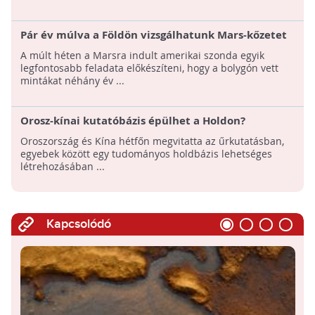
Pár év múlva a Földön vizsgálhatunk Mars-kőzetet
A múlt héten a Marsra indult amerikai szonda egyik
legfontosabb feladata előkészíteni, hogy a bolygón vett
mintákat néhány év ...
Orosz-kínai kutatóbázis épülhet a Holdon?
Oroszország és Kína hétfőn megvitatta az űrkutatásban,
egyebek között egy tudományos holdbázis lehetséges
létrehozásában ...
Kapcsolódó