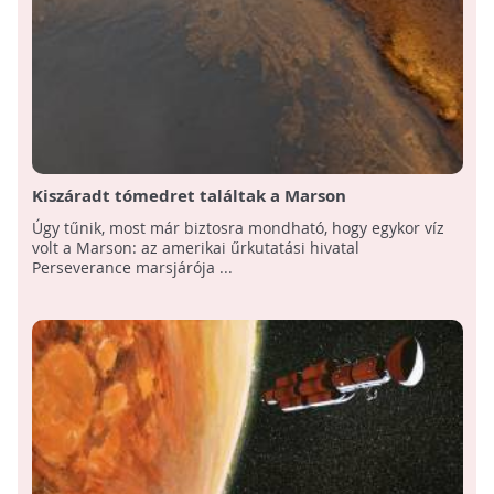
Kiszáradt tómedret találtak a Marson
Úgy tűnik, most már biztosra mondható, hogy egykor víz
volt a Marson: az amerikai űrkutatási hivatal
Perseverance marsjárója ...