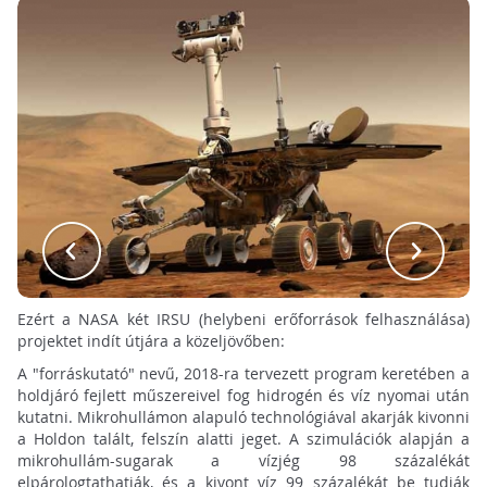
Ezért a NASA két IRSU (helybeni erőforrások felhasználása)
projektet indít útjára a közeljövőben:
A "forráskutató" nevű, 2018-ra tervezett program keretében a
holdjáró fejlett műszereivel fog hidrogén és víz nyomai után
kutatni. Mikrohullámon alapuló technológiával akarják kivonni
a Holdon talált, felszín alatti jeget. A szimulációk alapján a
mikrohullám-sugarak a vízjég 98 százalékát
elpárologtathatják, és a kivont víz 99 százalékát be tudják