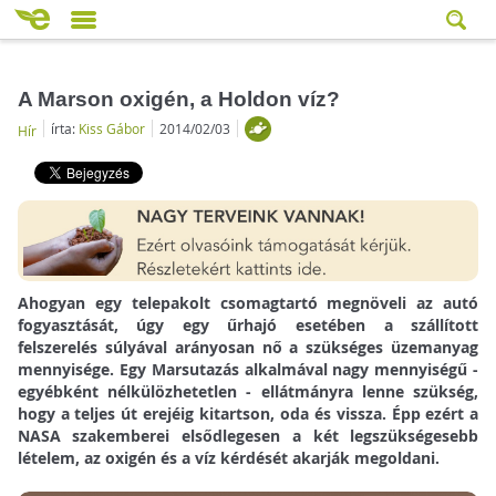
A Marson oxigén, a Holdon víz?
írta:
Kiss Gábor
2014/02/03
Hír
Ahogyan egy telepakolt csomagtartó megnöveli az autó
fogyasztását, úgy egy űrhajó esetében a szállított
felszerelés súlyával arányosan nő a szükséges üzemanyag
mennyisége. Egy Marsutazás alkalmával nagy mennyiségű -
egyébként nélkülözhetetlen - ellátmányra lenne szükség,
hogy a teljes út erejéig kitartson, oda és vissza. Épp ezért a
NASA szakemberei elsődlegesen a két legszükségesebb
lételem, az oxigén és a víz kérdését akarják megoldani.