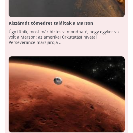
Kiszáradt tómedret találtak a Marson
Úgy tűnik, most már biztosra mondható, hogy egykor víz
volt a Marson: az amerikai űrkutatási hivatal
Perseverance marsjárója ...