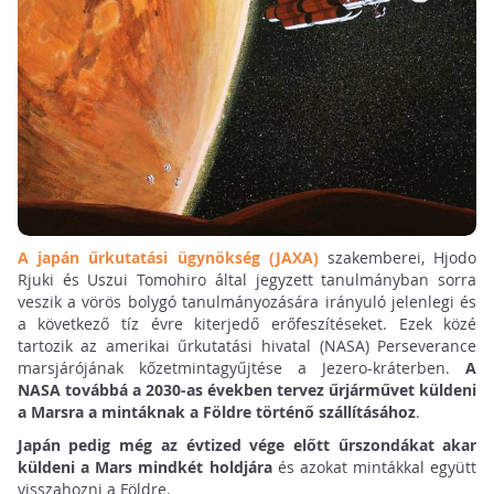
A japán űrkutatási ügynökség (JAXA)
szakemberei, Hjodo
Rjuki és Uszui Tomohiro által jegyzett tanulmányban sorra
veszik a vörös bolygó tanulmányozására irányuló jelenlegi és
a következő tíz évre kiterjedő erőfeszítéseket. Ezek közé
tartozik az amerikai űrkutatási hivatal (NASA) Perseverance
marsjárójának kőzetmintagyűjtése a Jezero-kráterben.
A
NASA továbbá a 2030-as években tervez űrjárművet küldeni
a Marsra a mintáknak a Földre történő szállításához
.
Japán pedig még az évtized vége előtt űrszondákat akar
küldeni a Mars mindkét holdjára
és azokat mintákkal együtt
visszahozni a Földre.