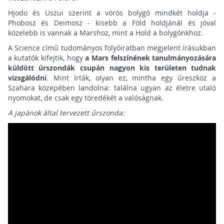
Hjodo és Uszui szerint a vörös bolygó mindkét holdja -
Phobosz és Deimosz - kisebb a Föld holdjánál és jóval
közelebb is vannak a Marshoz, mint a Hold a bolygónkhoz.
A Science című tudományos folyóiratban megjelent írásukban
a kutatók kifejtik, hogy
a Mars felszínének tanulmányozására
küldött űrszondák csupán nagyon kis területen tudnak
vizsgálódni
. Mint írták, olyan ez, mintha egy űreszköz a
Szahara közepében landolna: találna ugyan az életre utaló
nyomokat, de csak egy töredékét a valóságnak.
A japánok által tervezett űrszonda: