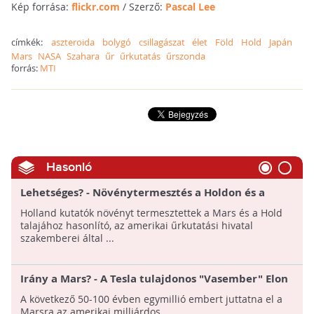
Kép forrása:
flickr.com
/ Szerző:
Pascal Lee
címkék:
aszteroida
bolygó
csillagászat
élet
Föld
Hold
Japán
Mars
NASA
Szahara
űr
űrkutatás
űrszonda
forrás:
MTI
Hasonló
Lehetséges? - Növénytermesztés a Holdon és a
Marson
Holland kutatók növényt termesztettek a Mars és a Hold
talajához hasonlító, az amerikai űrkutatási hivatal
szakemberei által ...
Irány a Mars? - A Tesla tulajdonos "Vasember" Elon
Musk egymillió embert juttatna el a vörös bolygóra
A következő 50-100 évben egymillió embert juttatna el a
Marsra az amerikai milliárdos.