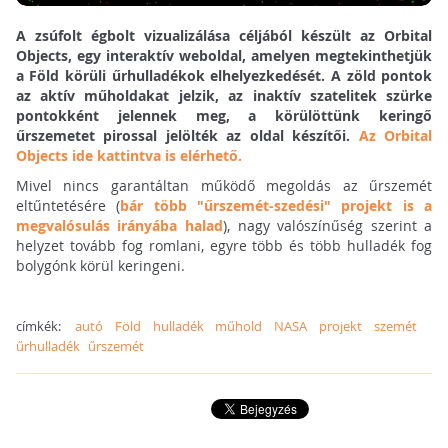
A zsúfolt égbolt vizualizálása céljából készült az Orbital
Objects, egy interaktív weboldal, amelyen megtekinthetjük
a Föld körüli űrhulladékok elhelyezkedését. A zöld pontok
az aktív műholdakat jelzik, az inaktív szatelitek szürke
pontokként jelennek meg, a körülöttünk keringő
űrszemetet pirossal jelölték az oldal készítői.
Az Orbital
Objects ide kattintva is elérhető.
Mivel nincs garantáltan működő megoldás az űrszemét
eltűntetésére (
bár több "űrszemét-szedési" projekt is a
megvalósulás irányába halad
), nagy valószínűség szerint a
helyzet tovább fog romlani, egyre több és több hulladék fog
bolygónk körül keringeni.
címkék:
autó
Föld
hulladék
műhold
NASA
projekt
szemét
űrhulladék
űrszemét