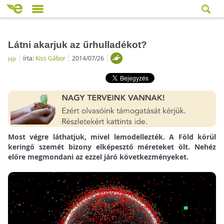
Látni akarjuk az űrhulladékot?
írta:
Kiss Gábor
2014/07/26
Hír
Most végre láthatjuk, mivel lemodellezték. A Föld körül
keringő szemét bizony elképesztő méreteket ölt. Nehéz
előre megmondani az ezzel járó következményeket.