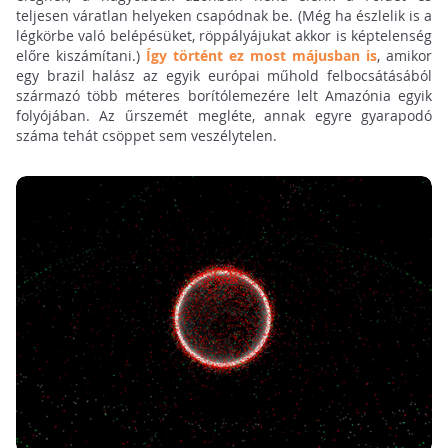
teljesen váratlan helyeken csapódnak be. (Még ha észlelik is a
légkörbe való belépésüket, röppályájukat akkor is képtelenség
előre kiszámítani.)
Így történt ez most májusban is
, amikor
egy brazil halász az egyik európai műhold felbocsátásából
származó több méteres borítólemezére lelt Amazónia egyik
folyójában. Az űrszemét megléte, annak egyre gyarapodó
száma tehát csöppet sem veszélytelen.