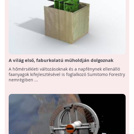
A világ első, faburkolatú műholdján dolgoznak
Japánban az űrszemét csökkentésére
A hőmérsékleti változásoknak és a napfénynek ellenálló
faanyagok kifejlesztésével is foglalkozó Sumitomo Forestry
nemrégiben ...