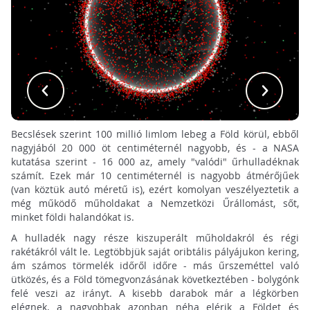
Becslések szerint 100 millió limlom lebeg a Föld körül, ebből
nagyjából 20 000 öt centiméternél nagyobb, és - a NASA
kutatása szerint - 16 000 az, amely "valódi" űrhulladéknak
számít. Ezek már 10 centiméternél is nagyobb átmérőjűek
(van köztük autó méretű is), ezért komolyan veszélyeztetik a
még működő műholdakat a Nemzetközi Űrállomást, sőt,
minket földi halandókat is.
A hulladék nagy része kiszuperált műholdakról és régi
rakétákról vált le. Legtöbbjük saját oribtális pályájukon kering,
ám számos törmelék időről időre - más űrszeméttel való
ütközés, és a Föld tömegvonzásának következtében - bolygónk
felé veszi az irányt. A kisebb darabok már a légkörben
elégnek, a nagyobbak azonban néha elérik a Földet és