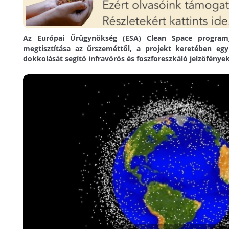
Az Európai Űrügynökség (ESA) Clean Space programj
megtisztítása az űrszeméttől, a projekt keretében e
dokkolását segítő infravörös és foszforeszkáló jelzőfények 