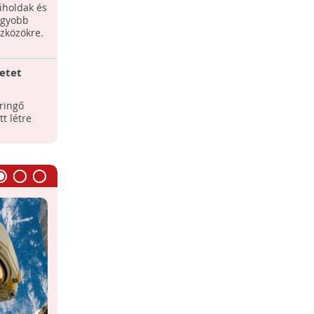
folyójában
holdak és
Hatalmas űrhulladékot talált egy brazil
 hordozórakéta második
agyobb
halász Salinopolis városa közelében.
nak 250 kilogrammos
szközökre.
tálya 1997-ben zuhant le
Texasban
etet
Már az űrt is szennyezzük
Becslések szerint 100 millió limlom
eringő
lebeg a Föld körül, ebből a NASA
t létre
kutatása szerint 16,000 számít
űrhulladéknak.