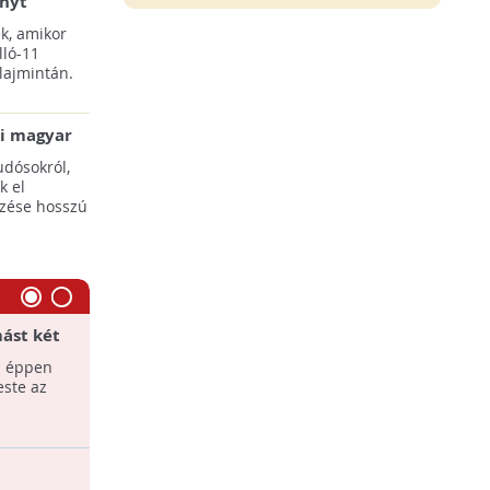
ényt
k, amikor
lló-11
lajmintán.
li magyar
udósokról,
k el
ezése hosszú
ást két
Látni akarjuk az űrhulladékot?
k felett
 éppen
Most végre láthatjuk, mivel
este az
lemodellezték. A Föld körül keringő
szemét bizony elképesztő méreteket ölt.
Űrhulladék Amazónia egy