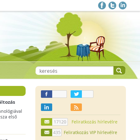
áltozás
a
hnológiával
ssza első
17120
Feliratkozás hírlevélre
435
Feliratkozás VIP hírlevélre