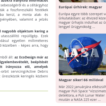
azokra irányítva információt
, sebességéről és a céltárgyhoz
Európai űrhírek: magyar
lták a foszforeszkáló festékek
asztronautát keresnek,
Európa egyre több szerepet vá
ába kerül, a minta alak- és
Lengyelország is csatlakoz
űrkutatásban: az étvized köz
gvényében, valamint a jelzés
projektjeihez
magyar űrhajós indulhat az ű
lengyel űrügynökség ...
nál nagyobb objektum kering a
tasszállító repülőgép. Ezek
dásul egyetlen milliméteres
d-közelben - képes arra, hogy
mből áll:
az EcoDesign már az
igyelembevételét, beépítését
sét irányozza elő, amelyek
-orbit servicing/Active Debris
z űreszközök keringés közbeni
Magyar siker! 66 milióval
támogatja a NASA a Puli S
Már 2022 januárjára elkészül
fejlesztését!
magyar Puli Space "vízszimato
detektora, a Puli Lunar Water
jsc.nasa.gov
miután a NASA 225 ezer ...