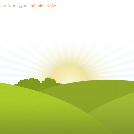
ováció
magyar
műhold
NASA