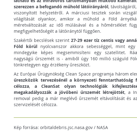
látható és az infravörös tartományban működő kameráit 
szerezzen a befogandó műhold látóirányáról
, távolságáról
viszonyított helyzetéről. A márciusi tesztek során vizsgá
világítását olyankor, amikor a műhold a Föld árnyék
méretváltozását az idő múlásával és a hőmérséklet füg
megfigyelhetőségét a látóiránytól függően.
Szakértői becslések szerint
27-29 ezer tíz centis vagy an
Föld körül
nyolcvanszor akkora sebességgel, mint egy u
mindegyike képes megsemmisíteni egy szatellitet. Ráa
nagyságú űrszemét is - amiből úgy 160 millió száguld Föl
tönkretegyen egy érzékeny űreszközt.
Az Európai Űrügynökség Clean Space programja három ele
űreszközök tervezésénél a környezeti fenntarthatóság f
célozza
,
a CleanSat olyan technológiák kifejleszté
megakadályozzák a jövőbeni űrszemét létrejöttét
, a In
removal pedig a már meglévő űrszemét eltávolítását és a
szervizelését célozza.
Kép forrása: orbitaldebris.jsc.nasa.gov / NASA
orbitaldebris.