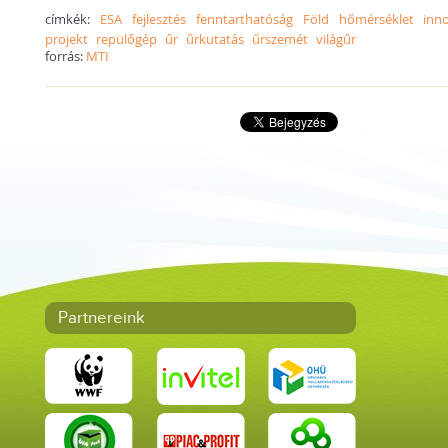
címkék:
ESA
fejlesztés
fenntarthatóság
Föld
hőmérséklet
inn
projekt
repülőgép
űr
űrkutatás
űrszemét
világűr
forrás:
MTI
Partnereink