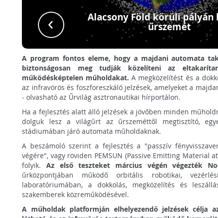
Alacsony Föld körüli pályán
űrszemét
A program fontos eleme, hogy a majdani automata ta
biztonságosan meg tudják közelíteni az eltakaríta
működésképtelen műholdakat.
A megközelítést és a dokk
az infravörös és foszforeszkáló jelzések, amelyeket a maj
- olvasható az Űrvilág asztronautikai hírportálon.
Ha a fejlesztés alatt álló jelzések a jövőben minden műhold
dolguk lesz a világűrt az űrszeméttől megtisztító, egy
stádiumában járó automata műholdaknak.
A beszámoló szerint a fejlesztés a "passzív fényvisszav
végére", vagy röviden PEMSUN (Passive Emitting Material at 
folyik.
Az első teszteket március végén végezték No
űrközpontjában működő orbitális robotikai, vezérlés
laboratóriumában, a dokkolás, megközelítés és leszáll
szakemberek közreműködésével.
A műholdak platformján elhelyezendő jelzések célja 