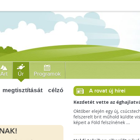
Art
Űr
Programok
egtisztítását célzó
A rovat új hírei
Kezdetét vette az éghajlatv
megfigyelésének új korszak
Október elején egy új, csúcstec
felszerelt brit műhold küldte vi
képeit a Föld felszínének ...