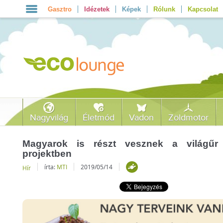
Gasztro
Idézetek
Képek
Rólunk
Kapcsolat
Nagyvilág
Életmód
Vadon
Zöldmotor
Magyarok is részt vesznek a világűr m
projektben
írta:
MTI
2019/05/14
Hír