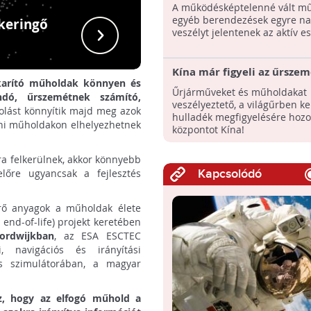
A működésképtelenné vált mű
Egy Delta
egyéb berendezések egyre n
 keringő
fokozatá
veszélyt jelentenek az aktív e
üzemanyagtar
Kína már figyeli az űrszem
karító műholdak könnyen és
Űrjárműveket és műholdakat
ndó, űrszemétnek számító,
veszélyeztető, a világűrben k
olást könnyítik majd meg azok
hulladék megfigyelésére hozot
dani műholdakon elhelyezhetnek
központot Kína!
ra felkerülnek, akkor könnyebb
előre ugyancsak a fejlesztés
Kapcsolódó
erő anyagok a műholdak élete
end-of-life) projekt keretében
ordwijkban
, az ESA ESCTEC
i, navigációs és irányítási
ás szimulátorában, a magyar
az, hogy az elfogó műhold a