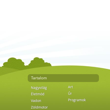
Tartalom
Art
Nagyvilág
Űr
Életmód
Programok
Vadon
Zöldmotor