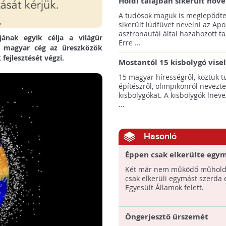
Holdi talajban sikerült növ
termeszteni!
A tudósok maguk is meglepődte
sikerült lúdfüvet nevelni az Apo
asztronautái által hazahozott ta
ának egyik célja a világűr
Erre ...
gy magyar cég az űreszközök
fejlesztését végzi.
Mostantól 15 kisbolygó vise
hírességek nevét
15 magyar hírességről, köztük t
építészről, olimpikonról nevezte
kisbolygókat. A kisbolygók lnev
...
Hasonló
Éppen csak elkerülte egym
műhold az Egyesült Államo
Két már nem működő műhold
csak elkerüli egymást szerda 
Egyesült Államok felett.
Öngerjesztő űrszemét