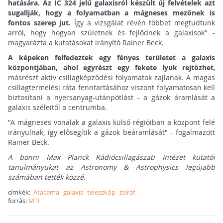
hatására. Az IC 324 jelű galaxisról készült új felvételek azt
sugallják, hogy a folyamatban a mágneses mezőnek is
fontos szerep jut.
Így a vizsgálat révén többet megtudtunk
arról, hogy hogyan születnek és fejlődnek a galaxisok" -
magyarázta a kutatásokat irányító Rainer Beck.
A képeken felfedeztek egy fényes területet a galaxis
központjában, ahol egyrészt egy fekete lyuk rejtőzhet
,
másrészt aktív csillagképződési folyamatok zajlanak. A magas
csillagtermelési ráta fenntartásához viszont folyamatosan kell
biztosítani a nyersanyag-utánpótlást - a gázok áramlását a
galaxis széleitől a centrumba.
"A mágneses vonalak a galaxis külső régióiban a központ felé
irányulnak, így elősegítik a gázok beáramlását" - fogalmazott
Rainer Beck.
A bonni Max Planck Rádiócsillagászati Intézet kutatói
tanulmányukat az Astronomy & Astrophysics legújabb
számában tették közzé.
címkék:
Atacama
galaxis
teleszkóp
zsiráf
forrás:
MTI