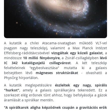
A kutatók a chilei Atacama-sivatagban működő VLT-vel
(nagyon nagy teleszkóp), valamint a Max Planck Intézet
Effelsberg-rádiótávcsövével
vizsgáltak egy közeli galaxist
, a
mindössze
10 millió fényévnyire
, a Zsiráf-csillagképben
lévő
IC 342 katalógusjelű csillagvárost
. A két teleszkóp
felvételeinek "egybeolvasztása" mutatta ki a galaxis
belsejében lévő
mágneses struktúrákat
- olvasható a
PhysOrg hírportálon.
A kutatók meglepetésükre
észleltek egy nagy, spirális
"hurkot"
, amely a galaxis spirálkarjára tekeredett. Ez a
szerkezet elég erősnek tűnt ahhoz, hogy befolyásolja a gázok
áramlását a spirálkar mentén.
"A spirálkarok aligha képződnek csupán a gravitációs erők