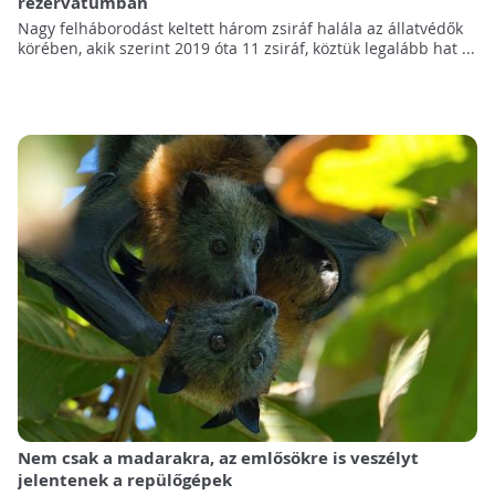
rezervátumban
Nagy felháborodást keltett három zsiráf halála az állatvédők
körében, akik szerint 2019 óta 11 zsiráf, köztük legalább hat ...
Nem csak a madarakra, az emlősökre is veszélyt
jelentenek a repülőgépek