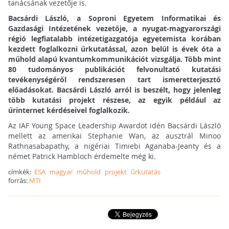
tanácsának vezetője is.
Bacsárdi László, a Soproni Egyetem Informatikai és
Gazdasági Intézetének vezetője, a nyugat-magyarországi
régió legfiatalabb intézetigazgatója egyetemista korában
kezdett foglalkozni űrkutatással, azon belül is évek óta a
műhold alapú kvantumkommunikációt vizsgálja. Több mint
80 tudományos publikációt felvonultató kutatási
tevékenységéről rendszeresen tart ismeretterjesztő
előadásokat. Bacsárdi László arról is beszélt, hogy jelenleg
több kutatási projekt részese, az egyik például az
űrinternet kérdéseivel foglalkozik.
Az IAF Young Space Leadership Awardot idén Bacsárdi László
mellett az amerikai Stephanie Wan, az ausztrál Minoo
Rathnasabapathy, a nigériai Timiebi Aganaba-Jeanty és a
német Patrick Hambloch érdemelte még ki.
címkék:
ESA
magyar
műhold
projekt
űrkutatás
forrás:
MTI