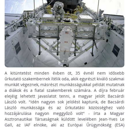
A kitüntetést minden évben öt, 35 évnél nem idősebb
űrkutató szakembernek ítélik oda, akik egyrészt kiváló szakmai
munkát végeznek, másrészt munkásságukkal példát mutatnak
a diákok és a fiatal szakemberek számára. A díjra február
elejéig lehetett javaslatot tenni, a magyar jelölt Bacsárdi
László volt. "Idén nagyon sok jelölést kaptunk, de Bacsárdi
László munkássága és az űrkutatási közösséghez való
hozzájárulása nagyon meggyőző volt" - írta a Magyar
Asztronautikai Társaságnak küldött levelében Jean-Yves Le
Gall, az IAF elnöke, aki az Európai Űrügynökség (ESA)