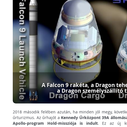
A Falcon 9 rakéta, a Dragon teh
a Dragon személyszállító t
2018 második felében azután, ha minden jól megy, követke
űrturizmus. Az űrhajót a
Kennedy Űrközpont 39A állomásár
Apollo-program Hold-missziója is indult
. Ez az új k