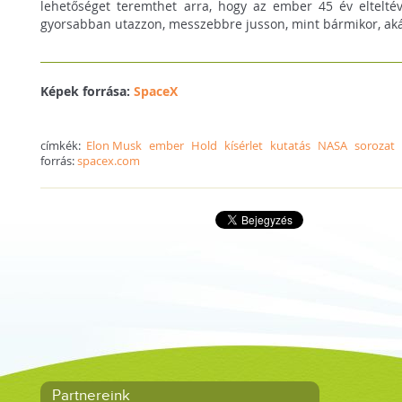
lehetőséget teremthet arra, hogy az ember 45 év elteltév
gyorsabban utazzon, messzebbre jusson, mint bármikor, ak
Képek forrása:
SpaceX
címkék:
Elon Musk
ember
Hold
kísérlet
kutatás
NASA
sorozat
forrás:
spacex.com
Partnereink