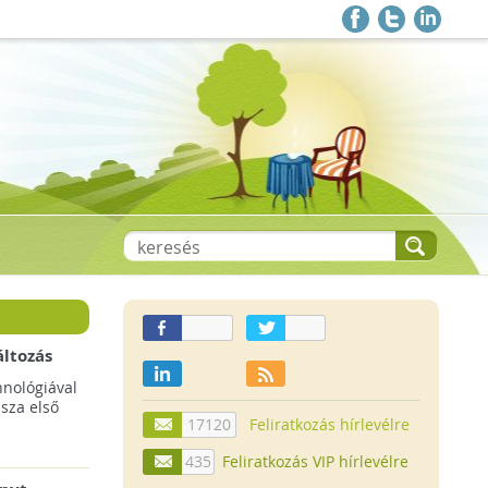
áltozás
a
hnológiával
ssza első
17120
Feliratkozás hírlevélre
435
Feliratkozás VIP hírlevélre