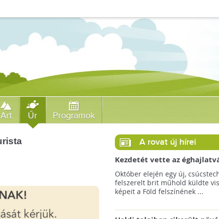
Art
Űr
Programok
urista
A rovat új hírei
Kezdetét vette az éghajlatv
megfigyelésének új korszak
Október elején egy új, csúcstec
felszerelt brit műhold küldte vi
képeit a Föld felszínének ...