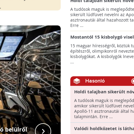
Holdi talajban sikerült növ
termeszteni!
A tudósok maguk is meglepődte
sikerült lúdfüvet nevelni az Apo
asztronautái által hazahozott ta
Erre ...
Mostantól 15 kisbolygó vise
hírességek nevét
15 magyar hírességről, köztük t
építészről, olimpikonról nevezte
kisbolygókat. A kisbolygók lnev
...
Hasonló
Holdi talajban sikerült nö
termeszteni!
A tudósok maguk is meglepőd
amikor sikerült lúdfüvet nevel
Apolló-11 asztronautái által 
talajmintán. Erre ...
A Falcon 9 ra
Valódi holdkőzetet is láth
ó belülről
és a Drago