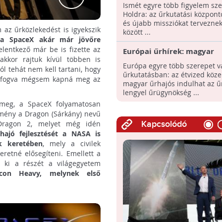
Hold felfedezéséről szóló
Ismét egyre több figyelem sz
kiállításon
Holdra: az űrkutatási központ
és újabb missziókat tervezne
 az űrközlekedést is igyekszik
között ...
, a SpaceX akár már jövőre
jelentkező már be is fizette az
Európai űrhírek: magyar
nakkor rajtuk kívül többen is
asztronautát keresnek,
Európa egyre több szerepet vá
ól tehát nem kell tartani, hogy
Lengyelország is csatlakoz
űrkutatásban: az étvized köz
ál fogva mégsem kapná meg az
projektjeihez
magyar űrhajós indulhat az ű
lengyel űrügynökség ...
i meg, a SpaceX folyamatosan
lemény a Dragon (Sárkány) nevű
a Dragon 2, melyet még idén
Kapcsolódó
hajó fejlesztését a NASA is
k keretében
, mely a civilek
retné elősegíteni. Emellett a
 ki a részét a világegyetem
con Heavy, melynek első