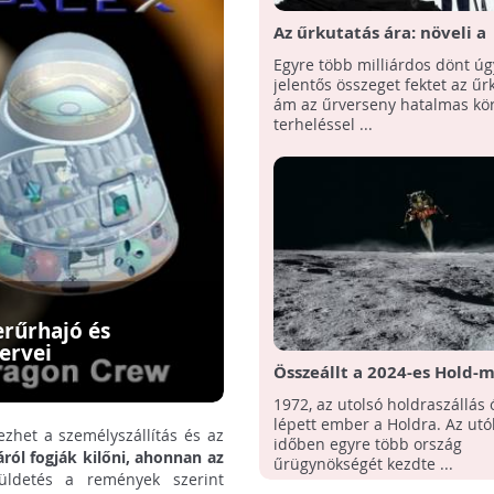
Az űrkutatás ára: növeli a
légszennyezést a milliárd
Egyre több milliárdos dönt úg
űrveresenye
jelentős összeget fektet az űr
ám az űrverseny hatalmas kör
terheléssel ...
erűrhajó és
ervei
Összeállt a 2024-es Hold-m
űrhajóscsapata
1972, az utolsó holdraszállás
lépett ember a Holdra. Az utó
zhet a személyszállítás és az
időben egyre több ország
ól fogják kilőni, ahonnan az
űrügynökségét kezdte ...
üldetés a remények szerint