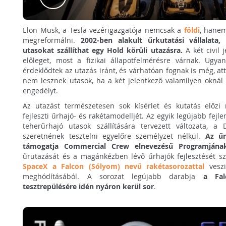
Elon Musk, a Tesla vezérigazgatója nemcsak a
földi
, hanem
megreformálni.
2002-ben alakult űrkutatási vállalata
utasokat szállíthat egy Hold körüli utazásra.
A két civil 
előleget, most a fizikai állapotfelmérésre várnak. Ugya
érdeklődtek az utazás iránt, és várhatóan fognak is még, att
nem lesznek utasok, ha a két jelentkező valamilyen okn
engedélyt.
Az utazást természetesen sok kísérlet és kutatás előz
fejleszti űrhajó- és rakétamodelljét. Az egyik legújabb fej
teherűrhajó utasok szállítására tervezett változata, 
szeretnének tesztelni egyelőre személyzet nélkül.
Az űr
támogatja Commercial Crew elnevezésű Programjána
űrutazását és a magánkézben lévő űrhajók fejlesztését sze
SpaceX a Falcon (Sólyom) nevű rakétasorozattal
veszi
meghódításából. A sorozat legújabb darabja
a Fal
tesztrepülésére idén nyáron kerül sor
.