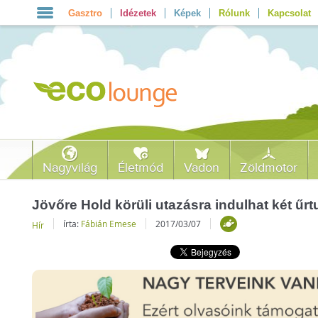
Gasztro
Idézetek
Képek
Rólunk
Kapcsolat
Nagyvilág
Életmód
Vadon
Zöldmotor
Jövőre Hold körüli utazásra indulhat két űrt
írta:
Fábián Emese
2017/03/07
Hír