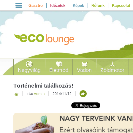
Gasztro
Idézetek
Képek
Rólunk
Kapcsolat
Nagyvilág
Életmód
Vadon
Zöldmotor
Történelmi találkozás!
írta:
Admin
2014/11/12
Hír