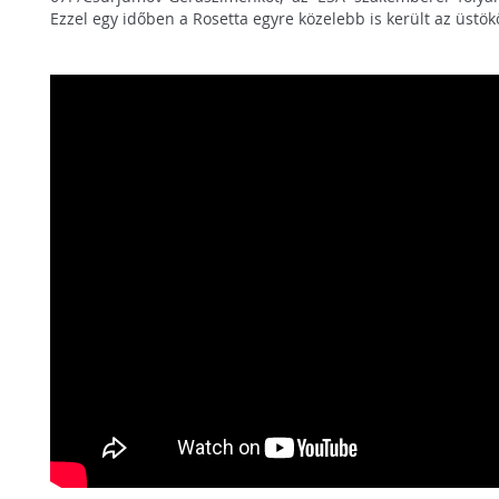
Ezzel egy időben a Rosetta egyre közelebb is került az üstök