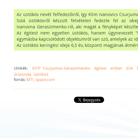
Az üstökös nevét felfedezőiről, így Klim Ivanovics Csurjum
Solá üstökösről készült felvételen fedezte fel az obe
Ivanovna Geraszimenko-ról, aki magát a fényképet készít
Az égitest nem egyetlen üstökös, hanem úgynevezett "bi
egymásba kapcsolódott objektumról van szó, amelyek az id
Az üstökös keringési ideje 6,5 év, központi magjának átmér
címkék:
67/P Csurjumov-Geraszimenko
égitest
ember
ESA
űrszonda
üstökös
forrás:
MTI, space.com