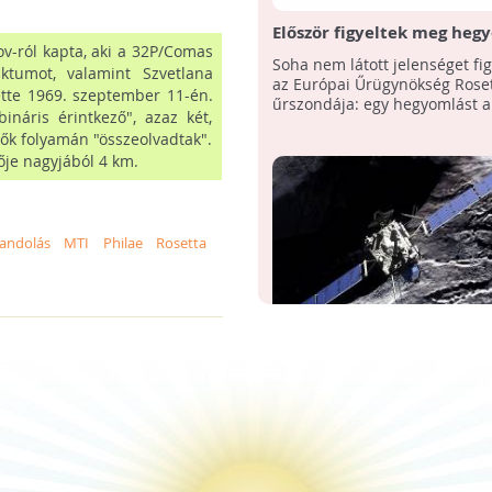
Először figyeltek meg heg
ov-ról kapta, aki a 32P/Comas
üstökösön
Soha nem látott jelenséget fi
jktumot, valamint Szvetlana
az Európai Űrügynökség Rose
ette 1969. szeptember 11-én.
űrszondája: egy hegyomlást a 
náris érintkező", azaz két,
ők folyamán "összeolvadtak".
ője nagyjából 4 km.
landolás
MTI
Philae
Rosetta
Rosetta - Végleg búcsút m
Philae-nek a Rosetta
A Rosetta űrszonda megszakít
kommunikációs kapcsolatot a
67P/Csurjumov-Geraszimenko
felszínén lévő Philae ...