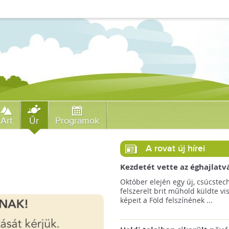
Art
Űr
Programok
A rovat új hírei
Kezdetét vette az éghajlatv
megfigyelésének új korszak
Október elején egy új, csúcstec
felszerelt brit műhold küldte vi
képeit a Föld felszínének ...