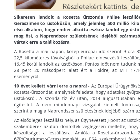
Sikeresen landolt a Rosetta űrszonda Philae leszáll
Geraszimenko üstökösön, amely jelenleg 500 millió kilo
első alkalom, hogy ember alkotta eszköz landol egy üst
mag ősi, a Naprendszer születésének idejéből származ
vártak erre a találkozásra.
A Rosetta a mai napon, közép-európai idő szerint 9 óra 35
22,5 kilométeres távolságból a Philae elnevezésű leszálló
16.45 körül landolt az üstökösön. Pontos időt nem tudunk mé
28 perc 20 másodperc alatt ért a Földre, az MTI 17.16
eseményről.
10 évet kellett várni erre a napra!
- Az Európai Űrügynökség
Rosetta-űrszondát, amelynek feladata, hogy adatokat gyűj
üstökösről. A szonda tíz év után, 2014 augusztusában 
égitestet. A nem mindennapi vizsgálat kiemelt fontoss
szerint a mag a Naprendszer születésének idejéből származ
Az elsődleges leszállási hely, az úgynevezett J-pont az üstök
szakemberek azután döntöttek véglegesen mellette, hogy 
készültséget a leszállásra. Amióta a Rosetta-űrszonda
67P/Csurjumov-Geraszimenkót, az ESA szakemberei folya