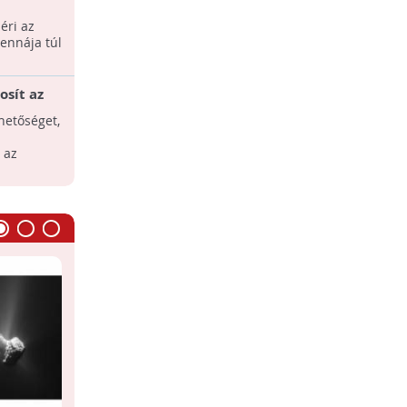
One-projekt
Sokasodnak a problémák a 2023-ra
éri az
tervezett, privát űrutazási program
tennája túl
körül.
osít az
Üstökös porszemcséi a Föld
felszínén
hetőséget,
Első ízben gyűjtöttek üstökösből
származó porszemcséket a Föld
 az
felszínén.