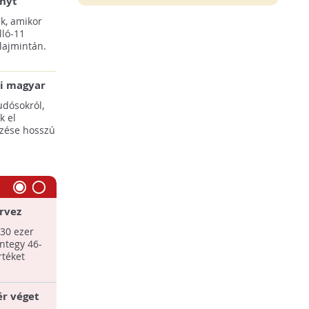
ényt
k, amikor
lló-11
lajmintán.
li magyar
udósokról,
k el
ezése hosszú
rvez
Az üstökös szerkezetét tárják fel
ző 10-15
230 ezer
A 67P/Csurjumov-Geraszimenko (67P/C-
ntegy 46-
G) üstökös belső szerkezetét segítenek
rtéket
megismerni a Rosetta űrszonda
felvételei.
ér véget
Mind nagyobb bajban van a Mars