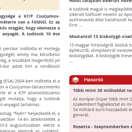
Holdi talajban sikerült növ
termeszteni!
A tudósok maguk is meglepődte
sikerült lúdfüvet nevelni az Apo
óegysége a 67/P Csurjumov-
asztronautái által hazahozott ta
méterre van a Földtől. Ez az
Erre ...
ökös magján, hogy elemezze a
ó anyagát. A tudósok 10 éve
Mostantól 15 kisbolygó vise
hírességek nevét
15 magyar hírességről, köztük t
 perckor indította el mintegy
építészről, olimpikonról nevezte
egységét, amely ma, körülbelül
kisbolygókat. A kisbolygók lnev
g, a leszállást megerősítő jel
...
-kor adott hírt a rendkívüli
Hasonló
 (ESA) 2004-ben indította el a
tsön a Csurjumov-Geraszimenko
Több mint 30 műholdat te
érte el a 67P azonosítószámú
pályára állítani a követke
ágát mutatja, hogy a tudósok
Az európai űripar több mint 
évben az EU
szakembert foglalkoztat és mi
ó anyagot tartalmaz.
54 milliárd euró hozzáadott é
ösmag "fején" helyezkedik el, a
generál.
október 14-én áttekintették a
 2014 augusztusában elérte a
Rosetta - Szeptemberben 
matosan elemzik az üstököst.