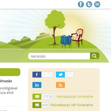
áltozás
a
hnológiával
ssza első
17120
Feliratkozás hírlevélre
435
Feliratkozás VIP hírlevélre