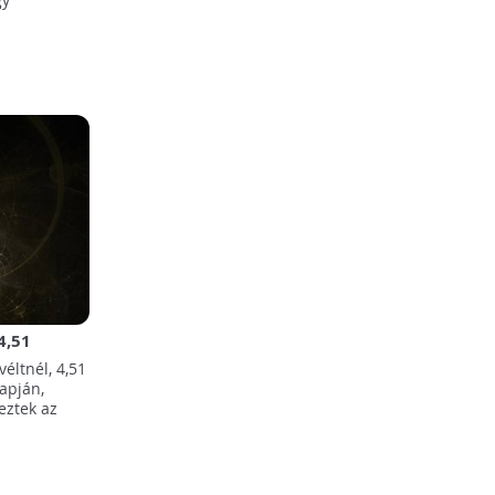
4,51
éltnél, 4,51
lapján,
eztek az