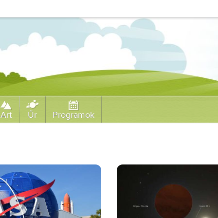
Art
Űr
Programok