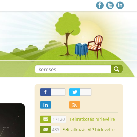
17120
Feliratkozás hírlevélre
435
Feliratkozás VIP hírlevélre