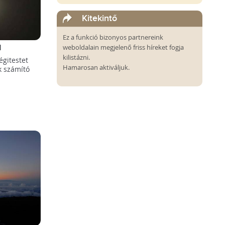
Kitekintő
Ez a funkció bizonyos partnereink
l
weboldalain megjelenő friss híreket fogja
 bolygóra
kilistázni.
égitestet
Hamarosan aktiváljuk.
k számító
.