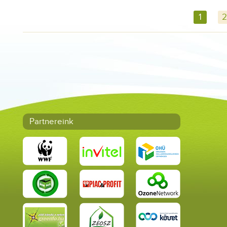
1
2
Partnereink