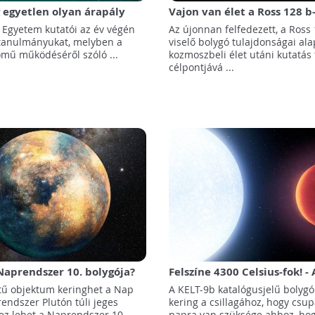
g egyetlen olyan árapály
Vajon van élet a Ross 128 b
ely a lakossági ellátó-
i Egyetem kutatói az év végén
Az újonnan felfedezett, a Ross 
k termel
 tanulmányukat, melyben a
viselő bolygó tulajdonságai ala
őmű működéséről szóló ...
kozmoszbeli élet utáni kutatás 
célpontjává ...
aprendszer 10. bolygója?
Felszíne 4300 Celsius-fok! -
hasonlóan forró bolygóra 
ű objektum keringhet a Nap
A KELT-9b katalógusjelű bolygó
endszer Plutón túli jeges
kering a csillagához, hogy csup
 ez lehet a Naprendszer 10.
napra van szüksége ahhoz, ho