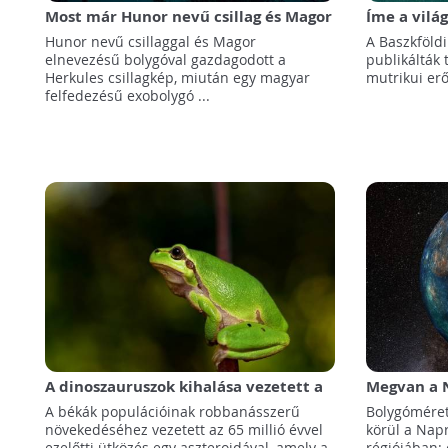
Most már Hunor nevű csillag és Magor
Íme a vilá
nevű bolygó is ragyog az égen
erőműve, m
Hunor nevű csillaggal és Magor
A Baszkföld
hálózatna
elnevezésű bolygóval gazdagodott a
publikálták
Herkules csillagkép, miután egy magyar
mutrikui er
felfedezésű exobolygó ...
A dinoszauruszok kihalása vezetett a
Megvan a N
békák robbanásszerű elterjedéséhez
A békák populációinak robbanásszerű
Bolygóméret
növekedéséhez vezetett az 65 millió évvel
körül a Napr
ezelőtti ütközés egy aszteroidával, amely a
régiójában: