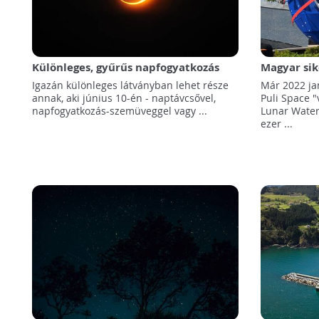
Különleges, gyűrűs napfogyatkozás
Magyar sik
lesz június 10-én!
NASA a Puli
Igazán különleges látványban lehet része
Már 2022 ja
annak, aki június 10-én - naptávcsővel,
Puli Space "
napfogyatkozás-szemüveggel vagy ...
Lunar Wate
ezer ...