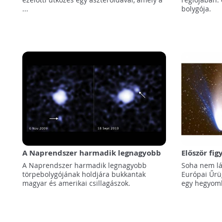
...
bolygója.
A Naprendszer harmadik legnagyobb
Először fi
törpebolygójának holdjára bukkantak
üstökösön
A Naprendszer harmadik legnagyobb
Soha nem lát
törpebolygójának holdjára bukkantak
Európai Űrü
magyar és amerikai csillagászok.
egy hegyomlá