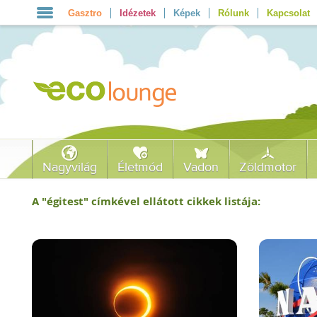
Gasztro
Idézetek
Képek
Rólunk
Kapcsolat
Nagyvilág
Életmód
Vadon
Zöldmotor
A "
égitest
" címkével ellátott cikkek listája: