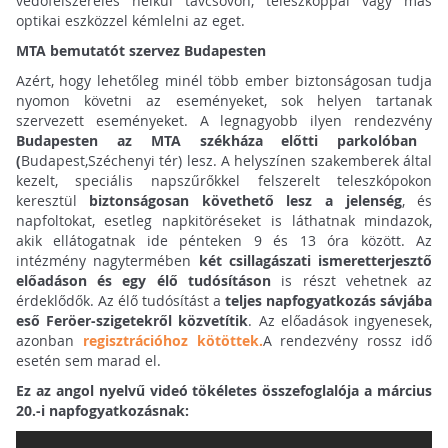
védőfelszerelés nélkül távcsövön, teleszkóppal vagy más
optikai eszközzel kémlelni az eget.
MTA bemutatót szervez Budapesten
Azért, hogy lehetőleg minél több ember biztonságosan tudja
nyomon követni az eseményeket, sok helyen tartanak
szervezett eseményeket. A legnagyobb ilyen rendezvény
Budapesten az MTA székháza előtti parkolóban
(
Budapest,Széchenyi tér) lesz. A helyszínen szakemberek által
kezelt, speciális napszűrőkkel felszerelt teleszkópokon
keresztül
biztonságosan követhető lesz a jelenség
, és
napfoltokat, esetleg napkitöréseket is láthatnak mindazok,
akik ellátogatnak ide pénteken 9 és 13 óra között. Az
intézmény nagytermében
két csillagászati ismeretterjesztő
előadáson és egy élő tudósításon
is részt vehetnek az
érdeklődők. Az élő tudósítást a
teljes napfogyatkozás sávjába
eső Feröer-szigetekről közvetítik
. Az előadások ingyenesek,
azonban
regisztrációhoz kötöttek.
A rendezvény rossz idő
esetén sem marad el.
Ez az angol nyelvű videó tökéletes összefoglalója a március
20.-i napfogyatkozásnak: