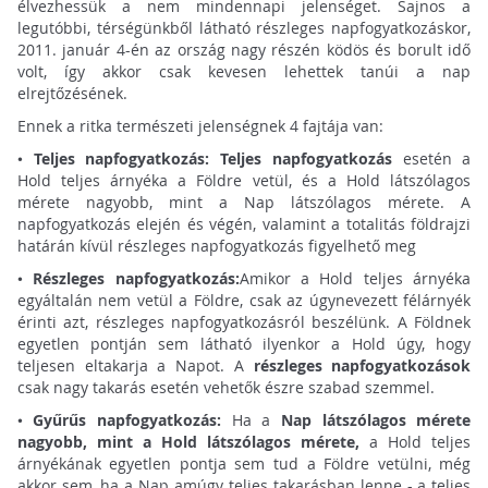
élvezhessük a nem mindennapi jelenséget. Sajnos a
legutóbbi, térségünkből látható részleges napfogyatkozáskor,
2011. január 4-én az ország nagy részén ködös és borult idő
volt, így akkor csak kevesen lehettek tanúi a nap
elrejtőzésének.
Ennek a ritka természeti jelenségnek 4 fajtája van:
•
Teljes napfogyatkozás:
Teljes napfogyatkozás
esetén a
Hold teljes árnyéka a Földre vetül, és a Hold látszólagos
mérete nagyobb, mint a Nap látszólagos mérete. A
napfogyatkozás elején és végén, valamint a totalitás földrajzi
határán kívül részleges napfogyatkozás figyelhető meg
•
Részleges napfogyatkozás:
Amikor a Hold teljes árnyéka
egyáltalán nem vetül a Földre, csak az úgynevezett félárnyék
érinti azt, részleges napfogyatkozásról beszélünk. A Földnek
egyetlen pontján sem látható ilyenkor a Hold úgy, hogy
teljesen eltakarja a Napot. A
részleges napfogyatkozások
csak nagy takarás esetén vehetők észre szabad szemmel.
•
Gyűrűs napfogyatkozás:
Ha a
Nap látszólagos mérete
nagyobb, mint a Hold látszólagos mérete,
a Hold teljes
árnyékának egyetlen pontja sem tud a Földre vetülni, még
akkor sem, ha a Nap amúgy teljes takarásban lenne - a teljes