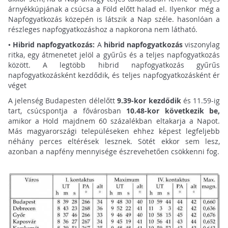
árnyékkúpjának a csúcsa a Föld előtt halad el. Ilyenkor még a
Napfogyatkozás közepén is látszik a Nap széle. hasonlóan a
részleges napfogyatkozáshoz a napkorona nem látható.
•
Hibrid napfogyatkozás:
A
hibrid napfogyatkozás
viszonylag
ritka, egy átmenetet jelöl a gyűrűs és a teljes napfogyatkozás
között. A legtöbb hibrid napfogyatkozás gyűrűs
napfogyatkozásként kezdődik, és teljes napfogyatkozásként ér
véget
A jelenség Budapesten délelőtt
9.39-kor kezdődik
és 11.59-ig
tart, csúcspontja a fővárosban
10.48-kor következik be,
amikor a Hold majdnem 60 százalékban eltakarja a Napot.
Más magyarországi településeken ehhez képest legfeljebb
néhány perces eltérések lesznek. Sötét ekkor sem lesz,
azonban a napfény mennyisége észrevehetően csökkenni fog.