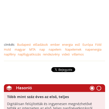
címkék:
Budapest
előadások
ember
energia
eső
Európa
Föld
Hold
magyar
MTA
nap
napelem
Napelemek
napenergia
napfény
napfogyatkozás
rendezvény
videó
villamos
Hasonló
Több mint száz éves az első, teljes
napfogyatkozásról készült film!
Digitálisan felújították és ingyenesen megnézhetővé
tették az interneten az első, teljes napfogyatkozásról