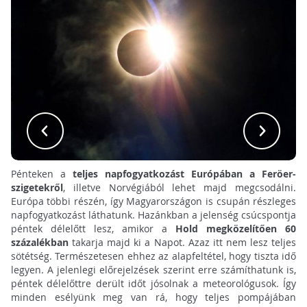
Pénteken a
teljes napfogyatkozást Európában a Feröer-
szigetekről
, illetve Norvégiából lehet majd megcsodálni.
Európa többi részén, így Magyarországon is csupán részleges
napfogyatkozást láthatunk. Hazánkban a jelenség csúcspontja
péntek délelőtt lesz, amikor a
Hold megközelítően 60
százalékban
takarja majd ki a Napot. Azaz itt nem lesz teljes
sötétség. Természetesen ehhez az alapfeltétel, hogy tiszta idő
legyen. A jelenlegi előrejelzések szerint erre számíthatunk is,
péntek délelőttre derült időt jósolnak a meteorológusok. Így
minden esélyünk meg van rá, hogy teljes pompájában