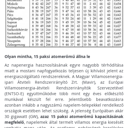
Olyan mintha, 15 paksi atomerőmű állna le
Az napenergia hasznosításának egyre nagyobb térhódítása
miatt a mostani napfogyatkozás teljesen új kihívást jelent az
energiaszolgáltató rendszereknek. A Magyar Villamosenergia-
ipari Átviteli Rendszerirányító Zrt. (Mavir), az Európai
Villamosenergia-átviteli Rendszerirányítók Szervezetével
(ENTSO-E) együttműködve több mint egy éves előkészítő
munkával készült fel erre. Jelentősebb beavatkozásra
azonban inkább a nagyszámú napelem-telepekkel rendelkező
országok esetében lehet szükség. A jelenség Európában akár
30 gigawatt (GW),
azaz 15 paksi atomerőmű kapacitásának
megfelelő
, napelemek által termelt villamos energia kiesését
vonhatja maga után. Az esetleges nehézségek kezelésére