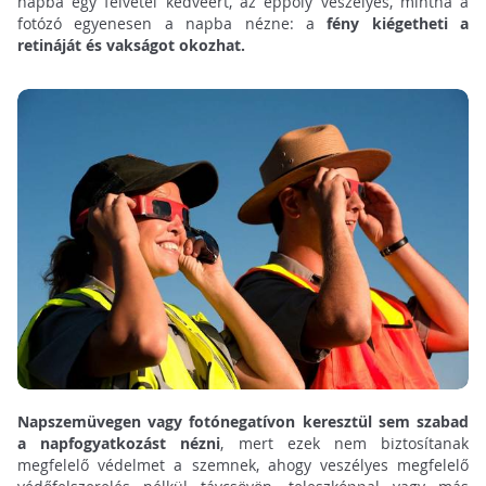
napba egy felvétel kedvéért, az éppoly veszélyes, mintha a
fotózó egyenesen a napba nézne: a
fény kiégetheti a
retináját és vakságot okozhat.
Napszemüvegen vagy fotónegatívon keresztül sem szabad
a napfogyatkozást nézni
, mert ezek nem biztosítanak
megfelelő védelmet a szemnek, ahogy veszélyes megfelelő