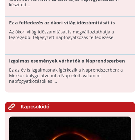
készített ...
Ez a felfedezés az ókori világ időszámítását is
megváltoztathatja
Az ókori világ időszámítását is megváltoztathatja a
legrégebbi feljegyzett napfogyatkozás felfedezése.
Izgalmas események várhatók a Naprendszerben
2016-ban
Ez az év is izgalmasnak ígérkezik a Naprendszerben: a
Merkúr bolygó átvonul a Nap előtt, valamint
napfogyatkozások és ...
Kapcsolódó