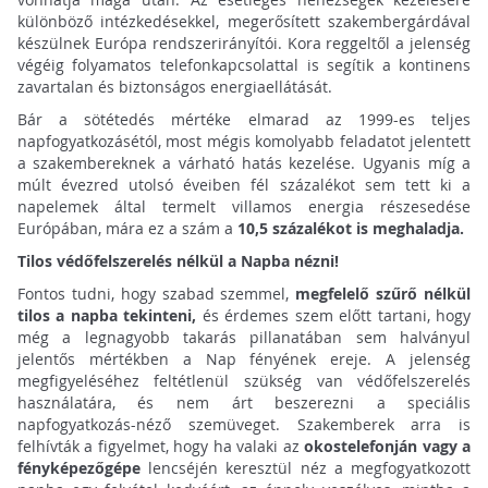
különböző intézkedésekkel, megerősített szakembergárdával
készülnek Európa rendszerirányítói. Kora reggeltől a jelenség
végéig folyamatos telefonkapcsolattal is segítik a kontinens
zavartalan és biztonságos energiaellátását.
Bár a sötétedés mértéke elmarad az 1999-es teljes
napfogyatkozásétól, most mégis komolyabb feladatot jelentett
a szakembereknek a várható hatás kezelése. Ugyanis míg a
múlt évezred utolsó éveiben fél százalékot sem tett ki a
napelemek által termelt villamos energia részesedése
Európában, mára ez a szám a
10,5 százalékot is meghaladja.
Tilos védőfelszerelés nélkül a Napba nézni!
Fontos tudni, hogy szabad szemmel,
megfelelő szűrő nélkül
tilos a napba tekinteni,
és érdemes szem előtt tartani, hogy
még a legnagyobb takarás pillanatában sem halványul
jelentős mértékben a Nap fényének ereje. A jelenség
megfigyeléséhez feltétlenül szükség van védőfelszerelés
használatára, és nem árt beszerezni a speciális
napfogyatkozás-néző szemüveget. Szakemberek arra is
felhívták a figyelmet, hogy ha valaki az
okostelefonján vagy a
fényképezőgépe
lencséjén keresztül néz a megfogyatkozott