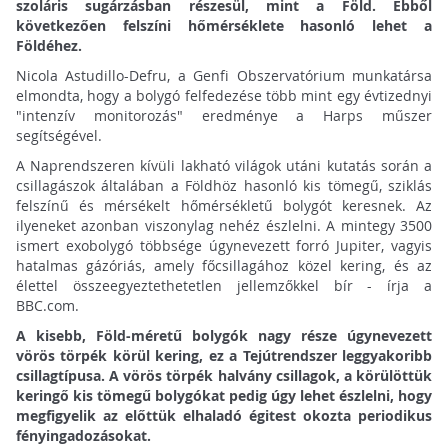
szoláris sugárzásban részesül, mint a Föld. Ebből
következően felszíni hőmérséklete hasonló lehet a
Földéhez.
Nicola Astudillo-Defru, a Genfi Obszervatórium munkatársa
elmondta, hogy a bolygó felfedezése több mint egy évtizednyi
"intenzív monitorozás" eredménye a Harps műszer
segítségével.
A Naprendszeren kívüli lakható világok utáni kutatás során a
csillagászok általában a Földhöz hasonló kis tömegű, sziklás
felszínű és mérsékelt hőmérsékletű bolygót keresnek. Az
ilyeneket azonban viszonylag nehéz észlelni. A mintegy 3500
ismert exobolygó többsége úgynevezett forró Jupiter, vagyis
hatalmas gázóriás, amely főcsillagához közel kering, és az
élettel összeegyeztethetetlen jellemzőkkel bír - írja a
BBC.com.
A kisebb, Föld-méretű bolygók nagy része úgynevezett
vörös törpék körül kering, ez a Tejútrendszer leggyakoribb
csillagtípusa. A vörös törpék halvány csillagok, a körülöttük
keringő kis tömegű bolygókat pedig úgy lehet észlelni, hogy
megfigyelik az előttük elhaladó égitest okozta periodikus
fényingadozásokat.