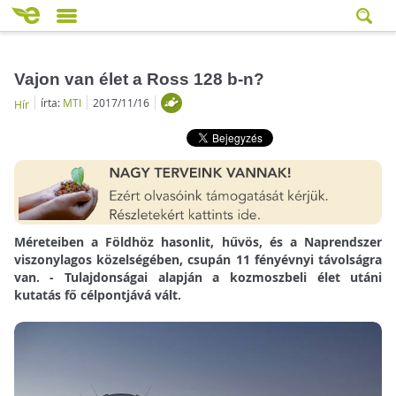
Vajon van élet a Ross 128 b-n?
írta:
MTI
2017/11/16
Hír
Méreteiben a Földhöz hasonlit, hűvös, és a Naprendszer
viszonylagos közelségében, csupán 11 fényévnyi távolságra
van. - Tulajdonságai alapján a kozmoszbeli élet utáni
kutatás fő célpontjává vált.