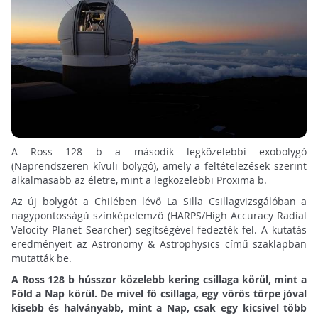
A Ross 128 b a második legközelebbi exobolygó
(Naprendszeren kívüli bolygó), amely a feltételezések szerint
alkalmasabb az életre, mint a legközelebbi Proxima b.
Az új bolygót a Chilében lévő La Silla Csillagvizsgálóban a
nagypontosságú színképelemző (HARPS/High Accuracy Radial
Velocity Planet Searcher) segítségével fedezték fel. A kutatás
eredményeit az Astronomy & Astrophysics című szaklapban
mutatták be.
A Ross 128 b hússzor közelebb kering csillaga körül, mint a
Föld a Nap körül. De mivel fő csillaga, egy vörös törpe jóval
kisebb és halványabb, mint a Nap, csak egy kicsivel több