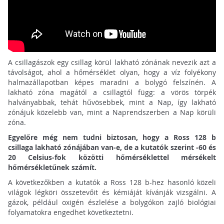
A csillagászok egy csillag körül lakható zónának nevezik azt a
távolságot, ahol a hőmérséklet olyan, hogy a víz folyékony
halmazállapotban képes maradni a bolygó felszínén. A
lakható zóna magától a csillagtól függ: a vörös törpék
halványabbak, tehát hűvösebbek, mint a Nap, így lakható
zónájuk közelebb van, mint a Naprendszerben a Nap körüli
zóna.
Egyelőre még nem tudni biztosan, hogy a Ross 128 b
csillaga lakható zónájában van-e, de a kutatók szerint -60 és
20 Celsius-fok közötti hőmérséklettel mérsékelt
hőmérsékletűnek számít.
A következőkben a kutatók a Ross 128 b-hez hasonló közeli
világok légköri összetevőit és kémiáját kívánják vizsgálni. A
gázok, például oxigén észlelése a bolygókon zajló biológiai
folyamatokra engedhet következtetni.