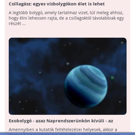
Csillagász: egyes vízbolygókon élet is lehet
A legtöbb bolygó, amely tartalmaz vizet, túl meleg ahhoz,
hogy élni lehessen rajta, de a csillagoktól távolabbiak egy
részét ...
Exobolygó - azaz Naprendszerünkön kívüli - az
úgynevezett kilencedik bolygó?
Amennyiben a kutatók feltételezései helyesek, akkor a
kilencedik bolygó tízszer nagyobb a Földnél és ezerszer