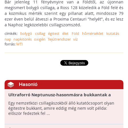
Bár jelenleg 11 fényévnyire van a Földtől, az újonnan
megismert bolygó csillaga, a Ross 128 közeledik a Föld felé és
a kozmikus mérték szerint egy pillanat alatt, mindössze 79
ezer éven belül átveszi a Proxima Centauri "helyét", és ez lesz
a Naphoz legközelebbi csillagszomszéd.
címkék:
bolygó
csillag
égitest
élet
Föld
hőmérséklet
kutatás
nap
napkitörés
oxigén
Tejútrendszer
víz
forrás:
MTI
Hasonló
Ultraforró Neptunusz-hasonmásra bukkantak a
csillagászok
Egy nemzetközi csillagászokból álló kutatócsoport olyan
égitestre bukkant, amire eddig még nem volt példa:
először fedeztek fel ...