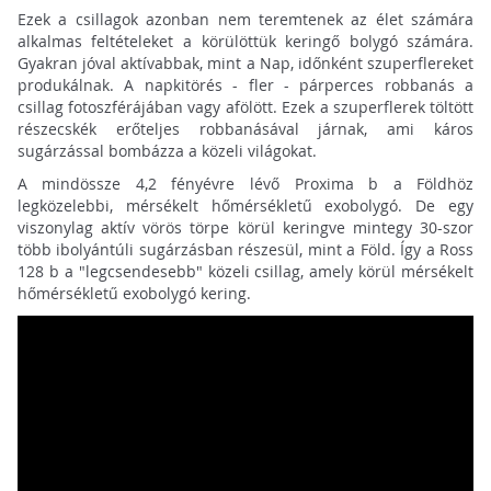
Ezek a csillagok azonban nem teremtenek az élet számára
alkalmas feltételeket a körülöttük keringő bolygó számára.
Gyakran jóval aktívabbak, mint a Nap, időnként szuperflereket
produkálnak. A napkitörés - fler - párperces robbanás a
csillag fotoszférájában vagy afölött. Ezek a szuperflerek töltött
részecskék erőteljes robbanásával járnak, ami káros
sugárzással bombázza a közeli világokat.
A mindössze 4,2 fényévre lévő Proxima b a Földhöz
legközelebbi, mérsékelt hőmérsékletű exobolygó. De egy
viszonylag aktív vörös törpe körül keringve mintegy 30-szor
több ibolyántúli sugárzásban részesül, mint a Föld. Így a Ross
128 b a "legcsendesebb" közeli csillag, amely körül mérsékelt
hőmérsékletű exobolygó kering.