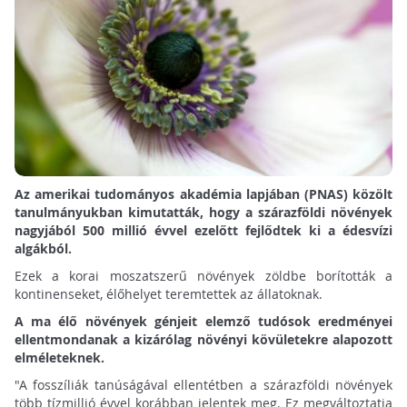
Az amerikai tudományos akadémia lapjában (PNAS) közölt
tanulmányukban kimutatták, hogy a szárazföldi növények
nagyjából 500 millió évvel ezelőtt fejlődtek ki a édesvízi
algákból.
Ezek a korai moszatszerű növények zöldbe borították a
kontinenseket, élőhelyet teremtettek az állatoknak.
A ma élő növények génjeit elemző tudósok eredményei
ellentmondanak a kizárólag növényi kövületekre alapozott
elméleteknek.
"A fosszíliák tanúságával ellentétben a szárazföldi növények
több tízmillió évvel korábban jelentek meg. Ez megváltoztatja