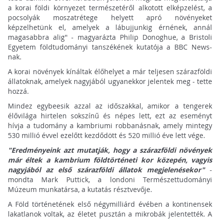
a korai földi környezet természetéről alkotott elképzelést, a
pocsolyák moszatrétege helyett apró növényeket
képzelhetünk el, amelyek a lábujjunkig érnének, annál
magasabbra alig" - magyarázta Philip Donoghue, a Bristoli
Egyetem földtudományi tanszékének kutatója a BBC News-
nak.
A korai növények kínáltak élőhelyet a már teljesen szárazföldi
állatoknak, amelyek nagyjából ugyanekkor jelentek meg - tette
hozzá.
Mindez egybeesik azzal az időszakkal, amikor a tengerek
élővilága hirtelen sokszínű és népes lett, ezt az eseményt
hívja a tudomány a kambriumi robbanásnak, amely mintegy
530 millió évvel ezelőtt kezdődött és 520 millió éve lett vége.
"Eredményeink azt mutatják, hogy a szárazföldi növények
már éltek a kambrium földtörténeti kor közepén, vagyis
nagyjából az első szárazföldi állatok megjelenésekor"
-
mondta Mark Puttick, a londoni Természettudományi
Múzeum munkatársa, a kutatás résztvevője.
A Föld történetének első négymilliárd évében a kontinensek
lakatlanok voltak, az életet pusztán a mikrobák jelentették. A