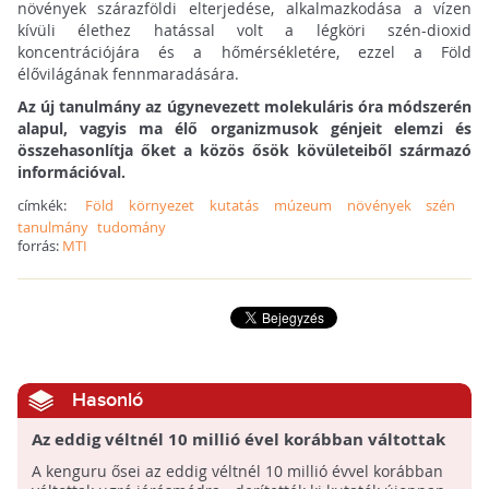
növények szárazföldi elterjedése, alkalmazkodása a vízen
kívüli élethez hatással volt a légköri szén-dioxid
koncentrációjára és a hőmérsékletére, ezzel a Föld
élővilágának fennmaradására.
Az új tanulmány az úgynevezett molekuláris óra módszerén
alapul, vagyis ma élő organizmusok génjeit elemzi és
összehasonlítja őket a közös ősök kövületeiből származó
információval.
címkék:
Föld
környezet
kutatás
múzeum
növények
szén
tanulmány
tudomány
forrás:
MTI
Hasonló
Az eddig véltnél 10 millió ével korábban váltottak
ugró mozgásmódra a kenguruk
A kenguru ősei az eddig véltnél 10 millió évvel korábban