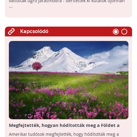
váltottak ugró járásmódra - derítették ki kutatók újonnan
...
Kapcsolódó
Megfejtették, hogyan hódították meg a Földet a
virágos növények
Amerikai tudósok megfejtették, hogy hódították meg a