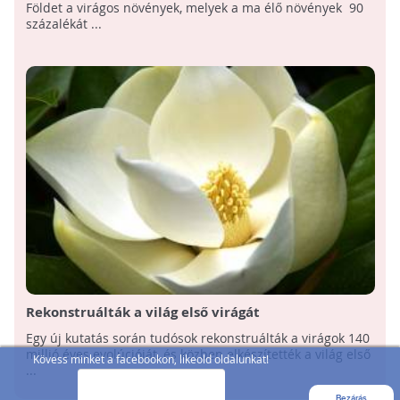
Földet a virágos növények, melyek a ma élő növények 90
százalékát ...
Rekonstruálták a világ első virágát
Egy új kutatás során tudósok rekonstruálták a virágok 140
millió éves evolúcióját, és közben elkészítették a világ első
Kövess minket a facebookon, likeold oldalunkat!
...
Bezárás