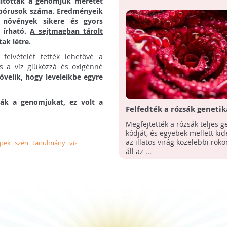
lították a genomjuk méretét
ő pórusok száma. Eredményeik
ó növények sikere és gyors
 írható.
A sejtmagban tárolt
ak létre.
elvételét tették lehetővé a
és a víz glükózzá és oxigénné
velik, hogy leveleikbe egyre
ták a genomjukat, ez volt a
Felfedték a rózsák genetik
titkait: a virág az eperrel i
Megfejtették a rózsák teljes g
rokonságban áll
kódját, és egyebek mellett kid
az illatos virág közelebbi ro
jtek
szén
tanulmány
víz
áll az ...