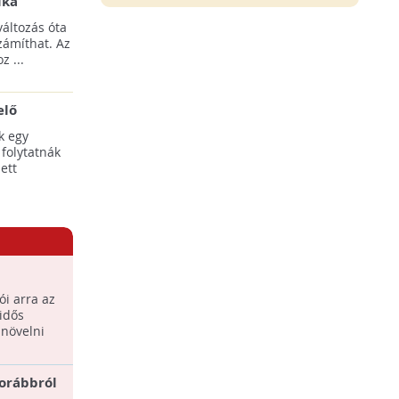
ika
tési
áltozás óta
yílnak
zámíthat. Az
z ...
elő
egális
k egy
 folytatnák
ett
dős
i arra az
hatására
idős
 növelni
korábbról