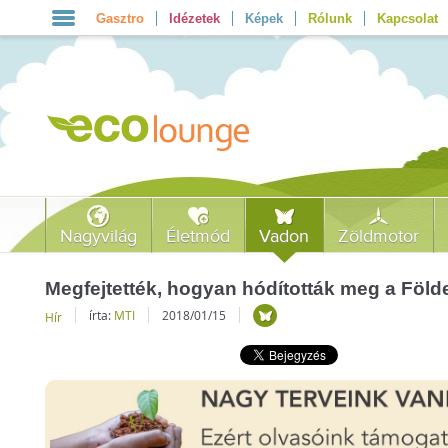
Gasztro
Idézetek
Képek
Rólunk
Kapcsolat
Nagyvilág
Életmód
Vadon
Zöldmotor
Megfejtették, hogyan hódították meg a Föld
írta:
MTI
2018/01/15
Hír