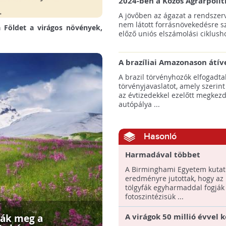
2024-ben a Közös Agrárpolit
keretein belül az erdőtelepí
A jövőben az ágazat a rendszerv
pályázatok az elsők között n
nem látott forrásnövekedésre s
 Földet a virágos növények,
majd meg
előző uniós elszámolási ciklusho
A brazíliai Amazonason átív
autópálya robbanásszerű ill
A brazil törvényhozók elfogadta
erdőirtást indíthat el
törvényjavaslatot, amely szerint
az évtizedekkel ezelőtt megkezd
autópálya ...
Hasonló
Harmadával többet
fotoszintetizálhatnak az i
A Birminghami Egyetem kutató
tölgyfák a légszennyezés 
eredményre jutottak, hogy az 
tölgyfák egyharmaddal fogják
fotoszintézisük ...
A virágok 50 millió évvel 
ták meg a