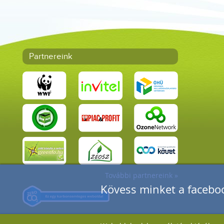
Partnereink
További partnereink »
Kövess minket a faceboo