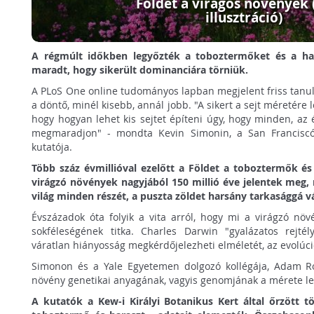
Földet a virágos növények 
illusztráció)
A régmúlt időkben legyőzték a toboztermőket és a har
maradt, hogy sikerült dominanciára törniük.
A PLoS One online tudományos lapban megjelent friss tan
a döntő, minél kisebb, annál jobb. "A sikert a sejt méretére l
hogy hogyan lehet kis sejtet építeni úgy, hogy minden, az
megmaradjon" - mondta Kevin Simonin, a San Franciscó-
kutatója.
Több száz évmillióval ezelőtt a Földet a toboztermők és
virágzó növények nagyjából 150 millió éve jelentek meg,
világ minden részét, a puszta zöldet harsány tarkasággá v
Évszázadok óta folyik a vita arról, hogy mi a virágzó növ
sokféleségének titka. Charles Darwin "gyalázatos rejtél
váratlan hiányosság megkérdőjelezheti elméletét, az evolúci
Simonon és a Yale Egyetemen dolgozó kollégája, Adam Rod
növény genetikai anyagának, vagyis genomjának a mérete le
A kutatók a Kew-i Királyi Botanikus Kert által őrzött t