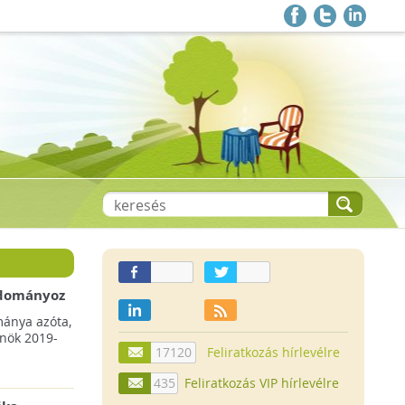
 adományoz
a csökkenő
mánya azóta,
lnök 2019-
17120
Feliratkozás hírlevélre
435
Feliratkozás VIP hírlevélre