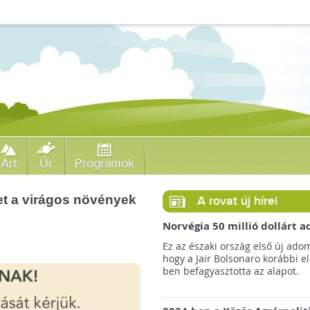
Art
Űr
Programok
et a virágos növények
A rovat új hírei
Norvégia 50 millió dollárt
a brazil Amazonas-alapnak 
Ez az északi ország első új ado
erdőirtás miatt
hogy a Jair Bolsonaro korábbi e
ben befagyasztotta az alapot.