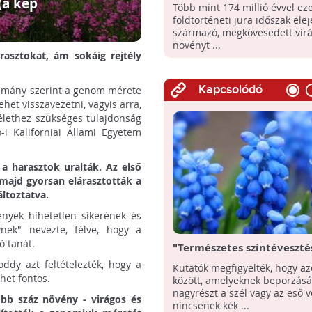
származnak egy tanulmány
(a kép
Több mint 174 millió évvel ezel
földtörténeti jura időszak elej
származó, megkövesedett vir
növényt ...
asztokat, ám sokáig rejtély
Kapcsolódó
ulmány szerint a genom mérete
ehet visszavezetni, vagyis arra,
 élethez szükséges tulajdonság
i Kaliforniai Állami Egyetem
 a harasztok uralták. Az első
 majd gyorsan elárasztották a
áltoztatva.
ények hihetetlen sikerének és
ynek" nevezte, félve, hogy a
ó tanát.
"Természetes színtévesztés
virágokat látjuk kéknek?
dy azt feltételezték, hogy a
Kutatók megfigyelték, hogy az
het fontos.
között, amelyeknek beporzásá
nagyrészt a szél vagy az eső vé
öbb száz növény - virágos és
nincsenek kék ...