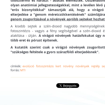
toboztermő és haraszt - adatait elemezték. Összehason
olyan anatómiai jellegzetességekkel, mint a levélen lév
"erős bizonyítékkal" támasztják alá, hogy a virágz
elterjedése a "genom méretcsökkentésének" számlájára
genom zsugorításával a növények apróbb sejteket hozhatt
A kisebb sejtek a szén-dioxid nagyobb mennyiségének f
fotoszintézis - vagyis a fény segítségével a szén-dioxid 
alakítása - útján.
A virágzó növények hatásfokukat úgy nö
több eret és pórust építenek.
A kutatók szerint csak a virágzó növények zsugorítot
"szükséges feltétele a gyors szárazföldi elterjedésnek".
címkék:
evolúció
fotoszintézis
kert
növény
növények
rejtély
se
forrás:
MTI