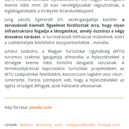
évente több mint 20 ezer vendégéjszakát regisztrálnak, a
leglátogatottabb a Királyréti kirándulóközpont.
Jung László, Egererdő Zrt. vezérigazgatója közölte:
a
tervezésnél kiemelt figyelmet fordítottak arra, hogy olyan
infrastruktúra fogadja a látogatókat, amely ösztönzi a négy
évszakos túrázást.
A turistaházaik teltházzal működnek, ezért
a szálláshelyek bővítésére összpontosítottak - mondta.
Juhász Szabolcs, a Magyar Turisztikai Ügynökség (MTÜ)
turizmus szakmai igazgatója elmondta: a fejlesztésekkel a
térségek évente több tízmillió látogatót vonzanak. A
természetjárással kapcsolatos turisztikai projektekben az
MTÜ szakpolitikai felelősként, konzorciumi tagként vesz részt -
ismertette. Fontos szempont volt, hogy a fejlesztésekkel az
egész országot átfogják, azok hálózatot alkossanak.
Kép forrása:
pexels.com
címkék:
Balaton
Börzsöny
erdő
erdőgazdálkodás
Európai Unió