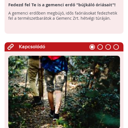
Fedezd fel Te is a gemenci erdő "bújkáló óriásait"!
A gemenci erdőben megbújó, idős faóriásokat fedezhetik
fel a természetbarátok a Gemenc Zrt. hétvégi túráján.
Kapcsolódó