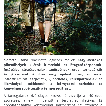
Németh Csaba ismertette: egyebek mellett
négy évszakos
pihenőhelyek, kilátók, kiránduló- és látogatóközpontok,
futópálya, túraútvonalak, tanösvények, erdei tornapályák
és játszóterek épülnek vagy újulnak meg.
Az erdei
infrastruktúrát is fejlesztik,
új parkolók, kerékpártárolók, és
illemhelyek csökkentik a környezeti terhelést és
kényelmesebbé teszik a természetjárást.
A támogatások kizárólagos kedvezményezettje a 140 éves
szövetség, amely mindenütt a területileg illetékes 12
erdőgazdasággal konzorciumi partnerként együttműködve