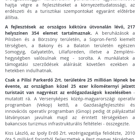
hajtja végre a fejlesztéseket a környezettudatossági, az
erdészeti és a turisztikai szempontokat egyaránt előtérbe
állítva.
A fejlesztések az országos kéktúra útvonalán lévő, 217
helyszínen 354 elemet tartalmaznak.
A beruházások a
Pilisben és a Börzsöny területén, a Sopron-Fertő kiemelt
térségben, a Bakony és a Balaton területén egészen
Somogyig, Galyatetőn, Lillafüreden, illetve a Zempléni-
hegységben valósulnak meg - sorolta. A munkálatok a
támogatási szerződések aláírását követően ezekben a
hetekben indulhatnak.
Csak a Pilisi Parkerdő Zrt. területére 25 millióan lépnek be
évente, az országban közel 25 ezer kilométernyi jelzett
turistaút van nagyrészt az erdőgazdaságok kezelésében
-
mutatott rá. A Versenyképes közép-magyarországi operatív
programban (Vekop) kettő, a Gazdaságfejlesztési és
innovációs operatív programban (Ginop) pedig öt pályázattal
látványosan javulnak majd az érintett térségekben a
bakancsos turizmus infrastrukturális feltételei - összegezte.
Kiss László, az Ipoly Erdő Zrt. vezérigazgatója felidézte, 2010
óta 5 milliárd forintból fejlesztettek a Pest megyei térségben,