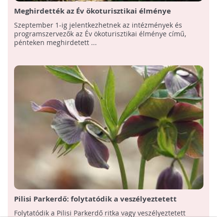
Meghirdették az Év ökoturisztikai élménye
pályázatot
Szeptember 1-ig jelentkezhetnek az intézmények és
programszervezők az Év ökoturisztikai élménye című,
pénteken meghirdetett ...
Pilisi Parkerdő: folytatódik a veszélyeztetett
növényfajok fennmaradását biztosító program
Folytatódik a Pilisi Parkerdő ritka vagy veszélyeztetett