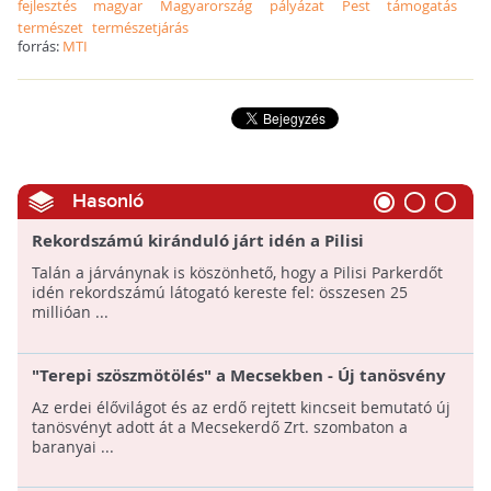
fejlesztés
magyar
Magyarország
pályázat
Pest
támogatás
természet
természetjárás
forrás:
MTI
Hasonló
Rekordszámú kiránduló járt idén a Pilisi
Parkerdőben
Talán a járványnak is köszönhető, hogy a Pilisi Parkerdőt
idén rekordszámú látogató kereste fel: összesen 25
millióan ...
"Terepi szöszmötölés" a Mecsekben - Új tanösvény
mutatja be az erdő rejtett kincseit
Az erdei élővilágot és az erdő rejtett kincseit bemutató új
tanösvényt adott át a Mecsekerdő Zrt. szombaton a
baranyai ...