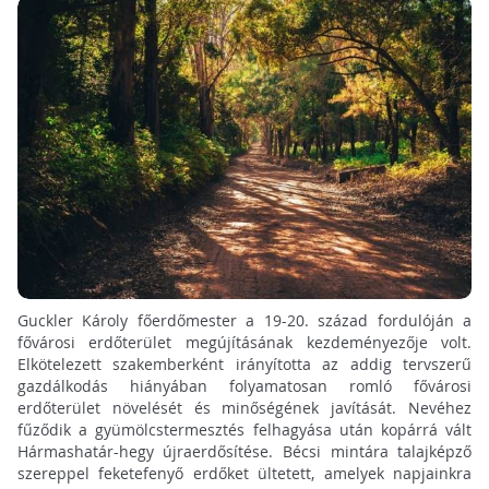
Guckler Károly főerdőmester a 19-20. század fordulóján a
fővárosi erdőterület megújításának kezdeményezője volt.
Elkötelezett szakemberként irányította az addig tervszerű
gazdálkodás hiányában folyamatosan romló fővárosi
erdőterület növelését és minőségének javítását. Nevéhez
fűződik a gyümölcstermesztés felhagyása után kopárrá vált
Hármashatár-hegy újraerdősítése. Bécsi mintára talajképző
szereppel feketefenyő erdőket ültetett, amelyek napjainkra