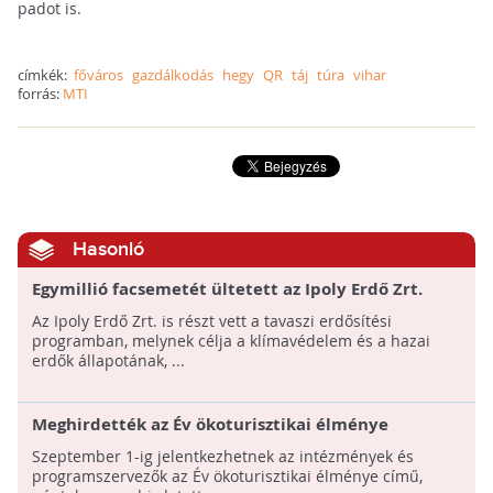
padot is.
címkék:
főváros
gazdálkodás
hegy
QR
táj
túra
vihar
forrás:
MTI
Hasonló
Egymillió facsemetét ültetett az Ipoly Erdő Zrt.
Az Ipoly Erdő Zrt. is részt vett a tavaszi erdősítési
programban, melynek célja a klímavédelem és a hazai
erdők állapotának, ...
Meghirdették az Év ökoturisztikai élménye
pályázatot
Szeptember 1-ig jelentkezhetnek az intézmények és
programszervezők az Év ökoturisztikai élménye című,