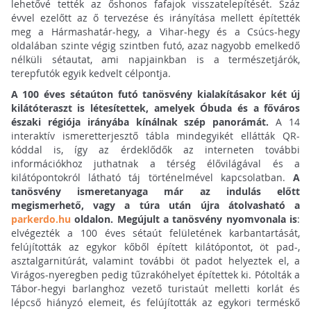
lehetővé tették az őshonos fafajok visszatelepítését. Száz
évvel ezelőtt az ő tervezése és irányítása mellett építették
meg a Hármashatár-hegy, a Vihar-hegy és a Csúcs-hegy
oldalában szinte végig szintben futó, azaz nagyobb emelkedő
nélküli sétautat, ami napjainkban is a természetjárók,
terepfutók egyik kedvelt célpontja.
A 100 éves sétaúton futó tanösvény kialakításakor két új
kilátóteraszt is létesítettek, amelyek Óbuda és a főváros
északi régiója irányába kínálnak szép panorámát.
A 14
interaktív ismeretterjesztő tábla mindegyikét ellátták QR-
kóddal is, így az érdeklődők az interneten további
információkhoz juthatnak a térség élővilágával és a
kilátópontokról látható táj történelmével kapcsolatban.
A
tanösvény ismeretanyaga már az indulás előtt
megismerhető, vagy a túra után újra átolvasható a
parkerdo.hu
oldalon. Megújult a tanösvény nyomvonala is
:
elvégezték a 100 éves sétaút felületének karbantartását,
felújították az egykor kőből épített kilátópontot, öt pad-,
asztalgarnitúrát, valamint további öt padot helyeztek el, a
Virágos-nyeregben pedig tűzrakóhelyet építettek ki. Pótolták a
Tábor-hegyi barlanghoz vezető turistaút melletti korlát és
lépcső hiányzó elemeit, és felújították az egykori terméskő