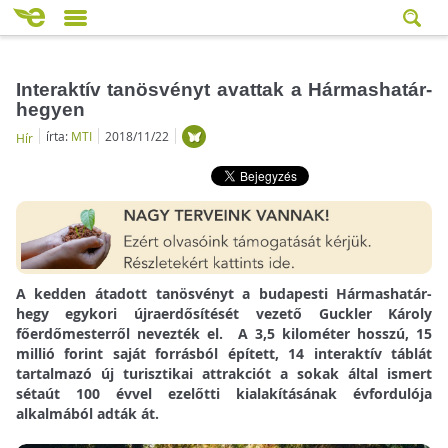
Interaktív tanösvényt avattak a Hármashatár-
hegyen
írta:
MTI
2018/11/22
Hír
A kedden átadott tanösvényt a budapesti Hármashatár-
hegy egykori újraerdősítését vezető Guckler Károly
főerdőmesterről nevezték el. A 3,5 kilométer hosszú, 15
millió forint saját forrásból épített, 14 interaktív táblát
tartalmazó új turisztikai attrakciót a sokak által ismert
sétaút 100 évvel ezelőtti kialakításának évfordulója
alkalmából adták át.