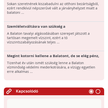
körül
Sokan szeretnének kiszabadulni az otthoni bezártságból,
ezért rendkívül népszerűvé vált a járványhelyzet miatt a
balatoni ...
Szemléletváltásra van szükség a
vízszintszabályozásban - A magas vízállás is
A Balaton tavalyi algásodásában szerepet játszott a
hozzájárul a Balaton algásodásához
tartósan megemelt vízszint, ezért a tó
vízszintszabályozásának teljes ...
Megint kotorni kellene a Balatont, de se elég pénz,
se hajó nincs hozzá
Tizenhat év után ismét szükség lenne a Balaton
vízminőség-védelmi mederkotrására, a vízügy egyetlen
erre alkalmas ...
Kapcsolódó