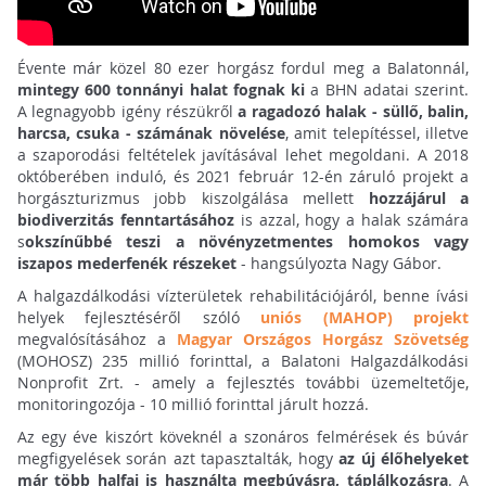
Évente már közel 80 ezer horgász fordul meg a Balatonnál,
mintegy 600 tonnányi halat fognak ki
a BHN adatai szerint.
A legnagyobb igény részükről
a ragadozó halak - süllő, balin,
harcsa, csuka - számának növelése
, amit telepítéssel, illetve
a szaporodási feltételek javításával lehet megoldani. A 2018
októberében induló, és 2021 február 12-én záruló projekt a
horgászturizmus jobb kiszolgálása mellett
hozzájárul a
biodiverzitás fenntartásához
is azzal, hogy a halak számára
s
okszínűbbé teszi a növényzetmentes homokos vagy
iszapos mederfenék részeket
- hangsúlyozta Nagy Gábor.
A halgazdálkodási vízterületek rehabilitációjáról, benne ívási
helyek fejlesztéséről szóló
uniós (MAHOP) projekt
megvalósításához a
Magyar Országos Horgász Szövetség
(MOHOSZ) 235 millió forinttal, a Balatoni Halgazdálkodási
Nonprofit Zrt. - amely a fejlesztés további üzemeltetője,
monitoringozója - 10 millió forinttal járult hozzá.
Az egy éve kiszórt köveknél a szonáros felmérések és búvár
megfigyelések során azt tapasztalták, hogy
az új élőhelyeket
már több halfaj is használta megbúvásra, táplálkozásra
. A