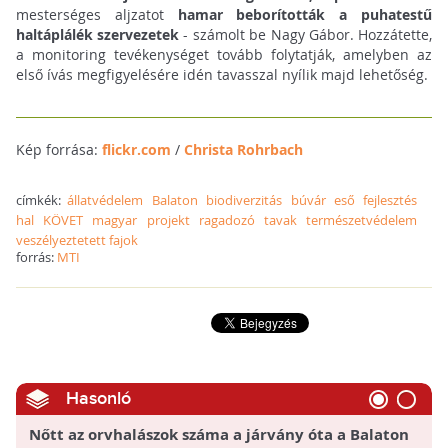
mesterséges aljzatot
hamar beborították a puhatestű
haltáplálék szervezetek
- számolt be Nagy Gábor. Hozzátette,
a monitoring tevékenységet tovább folytatják, amelyben az
első ívás megfigyelésére idén tavasszal nyílik majd lehetőség.
Kép forrása:
flickr.com
/
Christa Rohrbach
címkék:
állatvédelem
Balaton
biodiverzitás
búvár
eső
fejlesztés
hal
KÖVET
magyar
projekt
ragadozó
tavak
természetvédelem
veszélyeztetett fajok
forrás:
MTI
Hasonló
Nőtt az orvhalászok száma a járvány óta a Balaton