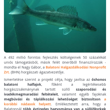
A 492 millió forintos fejlesztés költségeinek 50 százalékát
uniós támogatásból, másik felét önerőből finanszírozzák -
mondta el Nagy Gábor, a
Balatoni Halgazdálkodási Nonprofit
Zrt.
(BHN) horgászati ágazatvezetője.
Ismertetése szerint a projekt célja, hogy javítsa az
őshonos
balatoni halfajok
, főként a legértékesebb
horgászzsákmánynak tartott süllő
szaporodási és
ivadékmegmaradási feltételeit
, valamint egyéb fajoknak
megbúvási és táplálkozási lehetőséget biztosítson
a
korábbi nádasok helyett
. Emlékeztetett arra, hogy a
Balatonnál
több évtizedes hagyománya van a süllőfészkek