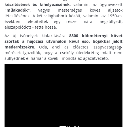
készítésének és kihelyezésének
, valamint az úgynevezett
"műakadók"
, vagyis mesterséges köves aljzatok
létesítésének. A két világháború között, valamint az 1950-es
években telepítettek egy része mára megsüllyedt,
eliszapolódott - tette hozzá.
Az új ívóhelyek kialakítására
8800 köbméternyi követ
szórtak a hajózási útvonalon kívül eső, bójákkal jelölt
mederrészekre
. Oda, ahol az előzetes iszapvastagság-
mérések igazolták, hogy a csekély üledékréteg miatt nem
süllyednek el hamar a kövek - mondta az ágazatvezető.