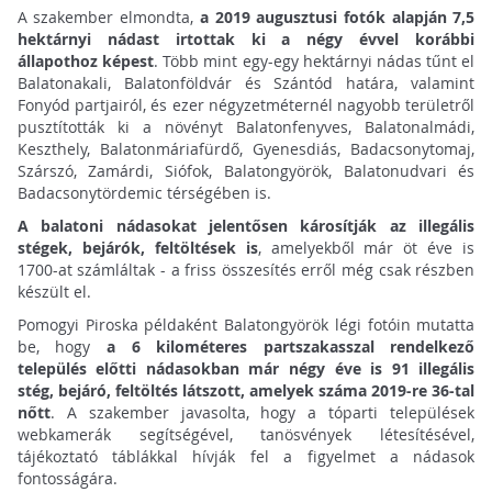
A szakember elmondta,
a 2019 augusztusi fotók alapján 7,5
hektárnyi nádast irtottak ki a négy évvel korábbi
állapothoz képest
. Több mint egy-egy hektárnyi nádas tűnt el
Balatonakali, Balatonföldvár és Szántód határa, valamint
Fonyód partjairól, és ezer négyzetméternél nagyobb területről
pusztították ki a növényt Balatonfenyves, Balatonalmádi,
Keszthely, Balatonmáriafürdő, Gyenesdiás, Badacsonytomaj,
Szárszó, Zamárdi, Siófok, Balatongyörök, Balatonudvari és
Badacsonytördemic térségében is.
A balatoni nádasokat jelentősen károsítják az illegális
stégek, bejárók, feltöltések is
, amelyekből már öt éve is
1700-at számláltak - a friss összesítés erről még csak részben
készült el.
Pomogyi Piroska példaként Balatongyörök légi fotóin mutatta
be, hogy
a 6 kilométeres partszakasszal rendelkező
település előtti nádasokban már négy éve is 91 illegális
stég, bejáró, feltöltés látszott, amelyek száma 2019-re 36-tal
nőtt
. A szakember javasolta, hogy a tóparti települések
webkamerák segítségével, tanösvények létesítésével,
tájékoztató táblákkal hívják fel a figyelmet a nádasok
fontosságára.