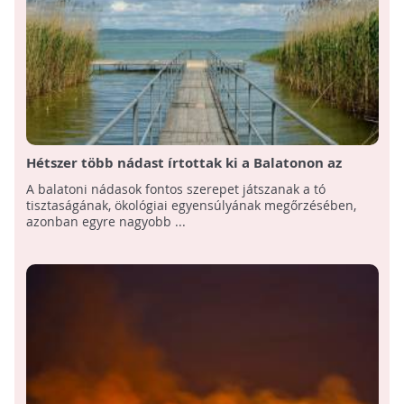
Hétszer több nádast írtottak ki a Balatonon az
elmúlt 5 évben, mint korábban
A balatoni nádasok fontos szerepet játszanak a tó
tisztaságának, ökológiai egyensúlyának megőrzésében,
azonban egyre nagyobb ...