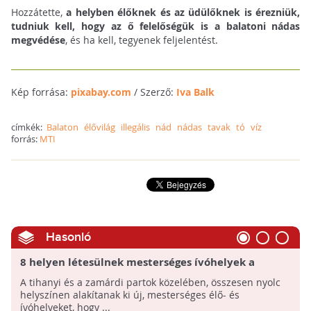
Hozzátette,
a helyben élőknek és az üdülőknek is érezniük,
tudniuk kell, hogy az ő felelőségük is a balatoni nádas
megvédése
, és ha kell, tegyenek feljelentést.
Kép forrása:
pixabay.com
/ Szerző:
Iva Balk
címkék:
Balaton
élővilág
illegális
nád
nádas
tavak
tó
víz
forrás:
MTI
Hasonló
8 helyen létesülnek mesterséges ívóhelyek a
Balatonnál
A tihanyi és a zamárdi partok közelében, összesen nyolc
helyszínen alakítanak ki új, mesterséges élő- és
ívóhelyeket, hogy ...