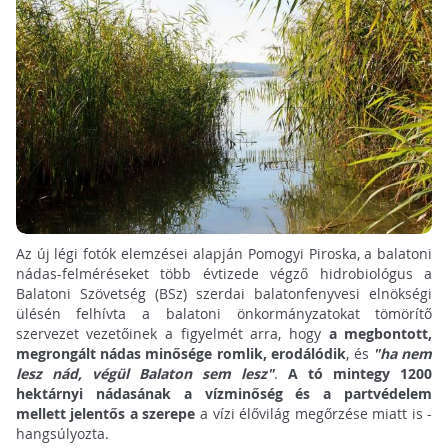
Az új légi fotók elemzései alapján Pomogyi Piroska, a balatoni
nádas-felméréseket több évtizede végző hidrobiológus a
Balatoni Szövetség (BSz) szerdai balatonfenyvesi elnökségi
ülésén felhívta a balatoni önkormányzatokat tömörítő
szervezet vezetőinek a figyelmét arra, hogy
a megbontott,
megrongált nádas minősége romlik, erodálódik
, és
"ha nem
lesz nád, végül Balaton sem lesz"
.
A tó mintegy 1200
hektárnyi nádasának a vízminőség és a partvédelem
mellett jelentős a szerepe
a vízi élővilág megőrzése miatt is -
hangsúlyozta.