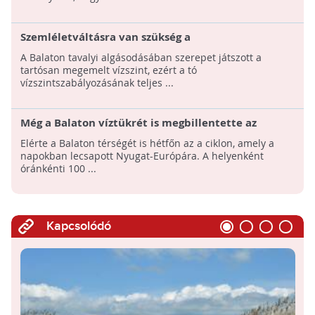
Szemléletváltásra van szükség a
vízszintszabályozásban - A magas vízállás is
A Balaton tavalyi algásodásában szerepet játszott a
hozzájárul a Balaton algásodásához
tartósan megemelt vízszint, ezért a tó
vízszintszabályozásának teljes ...
Még a Balaton víztükrét is megbillentette az
Európában tomboló Ciara vihar
Elérte a Balaton térségét is hétfőn az a ciklon, amely a
napokban lecsapott Nyugat-Európára. A helyenként
óránkénti 100 ...
Kapcsolódó