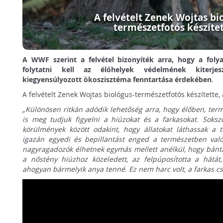
A felvételt Zenek Wojtas bi
természetfotós készíte
A WWF szerint a felvétel bizonyíték arra, hogy a fol
folytatni kell az élőhelyek védelmének kiterje
kiegyensúlyozott ökoszisztéma fenntartása érdekében
.
A felvételt Zenek Wojtas biológus-természetfotós készítette,
„Különösen ritkán adódik lehetőség arra, hogy élőben, ter
is meg tudjuk figyelni a hiúzokat és a farkasokat. Soksz
körülmények között odakint, hogy állatokat láthassak a 
igazán egyedi és bepillantást enged a természetben val
nagyragadozók élhetnek egymás mellett anélkül, hogy bánt
a nőstény hiúzhoz közeledett, az felpúposította a hátát,
ahogyan bármelyik anya tenné. Ez nem harc volt, a farkas cs