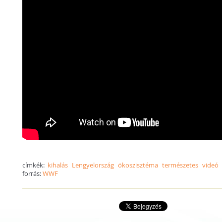
címkék:
kihalás
Lengyelország
ökoszisztéma
természetes
videó
forrás:
WWF