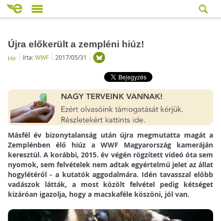
Újra előkerült a zempléni hiúz!
írta:
WWF
2017/05/31
Hír
Másfél év bizonytalanság után újra megmutatta magát a
Zemplénben élő hiúz a WWF Magyarország kameráján
keresztül. A korábbi, 2015. év végén rögzített videó óta sem
nyomok, sem felvételek nem adtak egyértelmű jelet az állat
hogylétéről - a kutatók aggodalmára. Idén tavasszal előbb
vadászok látták, a most közölt felvétel pedig kétséget
kizáróan igazolja, hogy a macskaféle köszöni, jól van.