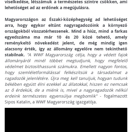
viselkedése, létszámuk a természetes szintre csökken, ami
lehetőséget ad az erdőnek a megújulásra.
Magyarországon az Északi-középhegység ad lehetőséget
arra, hogy egykor eltűnt nagyragadozóink a környező
országokból visszatérhessenek. Mind a hiúz, mind a farkas
egyedszáma ma már 10 és 20 közé tehető, amely
reménykeltő növekedést jelent, de még mindig igen
alacsony érték, így az állomány egyelőre nem tekinthető
stabilnak.
"A WWF Magyarország célja, hogy a védett fajok
állományáról minél többet megtudjunk, hogy megfelelő
védelmet biztosíthassunk számukra. Emellett nagyon fontos,
hogy szemléletformálással felkészítsük a társadalmat a
ragadozók jelenlétére. Újra meg kell tanuljuk, hogyan tudunk
békében együtt élni ezekkel az állatokkal, hiszen ez nemcsak
az ő érdekük, de a miénk is, mivel a nagyragadozók nélkül
erdeink természetes egyensúlya megbomlik"
- fogalmazott
Sipos Katalin, a WWF Magyarország igazgatója.