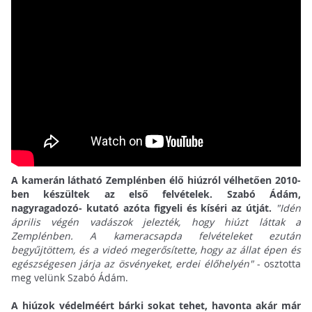
A kamerán látható Zemplénben élő hiúzról vélhetően 2010-
ben készültek az első felvételek. Szabó Ádám,
nagyragadozó- kutató azóta figyeli és kíséri az útját.
"Idén
április végén vadászok jelezték, hogy hiúzt láttak a
Zemplénben. A kameracsapda felvételeket ezután
begyűjtöttem, és a videó megerősítette, hogy az állat épen és
egészségesen járja az ösvényeket, erdei élőhelyén"
- osztotta
meg velünk Szabó Ádám.
A hiúzok védelméért bárki sokat tehet, havonta akár már