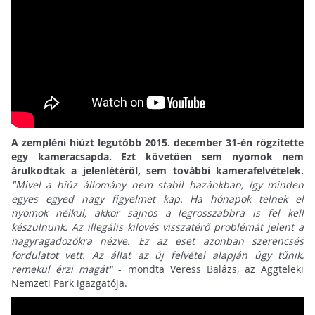
A zempléni hiúzt legutóbb 2015. december 31-én rögzítette
egy kameracsapda. Ezt követően sem nyomok nem
árulkodtak a jelenlétéről, sem további kamerafelvételek.
"Mivel a hiúz állomány nem stabil hazánkban, így minden
egyes egyed nagy figyelmet kap. Ha hónapok telnek el
nyomok nélkül, akkor sajnos a legrosszabbra is fel kell
készülnünk. Az illegális kilövés visszatérő problémát jelent a
nagyragadozókra nézve. Ez az eset azonban szerencsés
fordulatot vett. Az állat az új felvétel alapján úgy tűnik,
remekül érzi magát"
- mondta Veress Balázs, az Aggteleki
Nemzeti Park igazgatója.