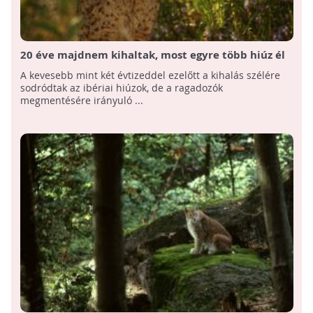
20 éve majdnem kihaltak, most egyre több hiúz él
az Ibériai-félszigeten
A kevesebb mint két évtizeddel ezelőtt a kihalás szélére
sodródtak az ibériai hiúzok, de a ragadozók
megmentésére irányuló ...