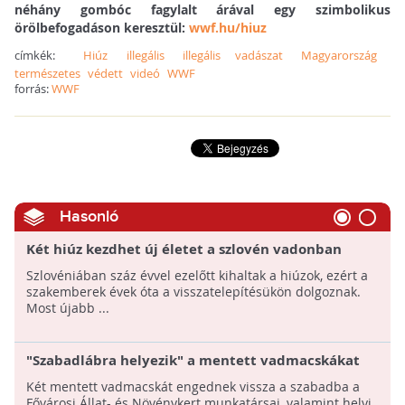
néhány gombóc fagylalt árával egy szimbolikus
örölbefogadáson keresztül:
wwf.hu/hiuz
címkék:
Hiúz
illegális
illegális vadászat
Magyarország
természetes
védett
videó
WWF
forrás:
WWF
Hasonló
Két hiúz kezdhet új életet a szlovén vadonban
Szlovéniában száz évvel ezelőtt kihaltak a hiúzok, ezért a
szakemberek évek óta a visszatelepítésükön dolgoznak.
Most újabb ...
"Szabadlábra helyezik" a mentett vadmacskákat
Két mentett vadmacskát engednek vissza a szabadba a
Fővárosi Állat- és Növénykert munkatársai, valamint helyi