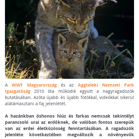
A
WWF Magyarország
és az
Aggteleki Nemzeti Park
Igazgatóság
2010 óta működik együtt a nagyragadozók
kutatásában. Azóta újabb és újabb fotókkal, videókkal sikerül
alátámasztani a faj jelenlétét.
A hazánkban őshonos hiúz és farkas nemcsak tekintélyt
parancsoló urai az erdőknek, de valóban fontos szerepük
van az erdei életközösség fenntartásában. A ragadozók
jelenléte következtében megváltozik a növényevők