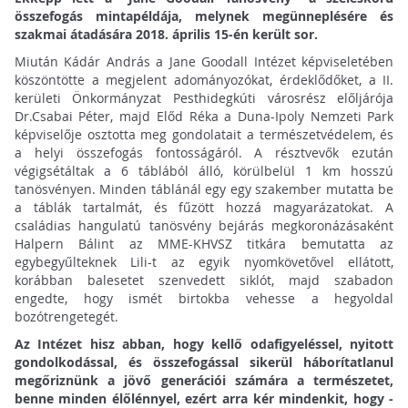
összefogás mintapéldája, melynek megünneplésére és
szakmai átadására 2018. április 15-én került sor.
Miután Kádár András a Jane Goodall Intézet képviseletében
köszöntötte a megjelent adományozókat, érdeklődőket, a II.
kerületi Önkormányzat Pesthidegkúti városrész előljárója
Dr.Csabai Péter, majd Előd Réka a Duna-Ipoly Nemzeti Park
képviselője osztotta meg gondolatait a természetvédelem, és
a helyi összefogás fontosságáról. A résztvevők ezután
végigsétáltak a 6 táblából álló, körülbelül 1 km hosszú
tanösvényen. Minden táblánál egy egy szakember mutatta be
a táblák tartalmát, és fűzött hozzá magyarázatokat. A
családias hangulatú tanösvény bejárás megkoronázásaként
Halpern Bálint az MME-KHVSZ titkára bemutatta az
egybegyűlteknek Lili-t az egyik nyomkövetővel ellátott,
korábban balesetet szenvedett siklót, majd szabadon
engedte, hogy ismét birtokba vehesse a hegyoldal
bozótrengetegét.
Az Intézet hisz abban, hogy kellő odafigyeléssel, nyitott
gondolkodással, és összefogással sikerül háborítatlanul
megőriznünk a jövő generációi számára a természetet,
benne minden élőlénnyel, ezért arra kér mindenkit, hogy -