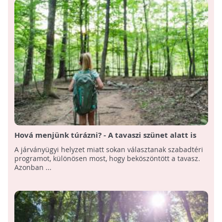
Hová menjünk túrázni? - A tavaszi szünet alatt is
nyitva tartanak a tanösvények és arborétumok
A járványügyi helyzet miatt sokan választanak szabadtéri
programot, különösen most, hogy beköszöntött a tavasz.
Azonban ...