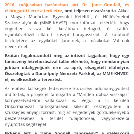
2016. májusában hazánkban járt Dr. Jane Goodall, és
ellátogatott erre a területre
, ami teljesen elvarázsolta.
Akkor
a Magyar Madártani Egyesület Kétéltű-, és Hüllővédelmi
Szakosztályának (MME-KHVSZ) munkatársai felkérték, hogy
engedjen vissza két korábban befogott, és rádió-
nyomkövetővel ellátott kaszpi haragossiklót. A kutatónő
tiszteletére az egyiküket Jane-nek, a másikukat Vali-nak
nevezték el.
Ezután fogalmazódott meg az intézet tagjaiban, hogy egy
tanösvény létrehozásával talán elérhető, hogy mindannyian
jobban odafigyeljünk erre az apró, elszigetelt élőhelyre.
Összefogtak a Duna-Ipoly Nemzeti Parkkal, az MME-KHVSZ-
el, és elkezdték a tervezést.
Az építési költségek fedezésére közösségi adománygyűjtést
indítottak, a projektet támogatta a “Minden doboz visszajár”
környezetvédelmi vállalkozás is. Végül a II. kerületi
Önkormányzat támogatásával sikerült összegyűjteni a
szükséges anyagi forrást, míg az engedélyek gördülékenyebb
beszerzéséhez a terület tulajdonosai, vagyonkezelői
nyújtottak segítséget.
Ekképp lett a “Jane Goodall Tanösvény” a széleskörű