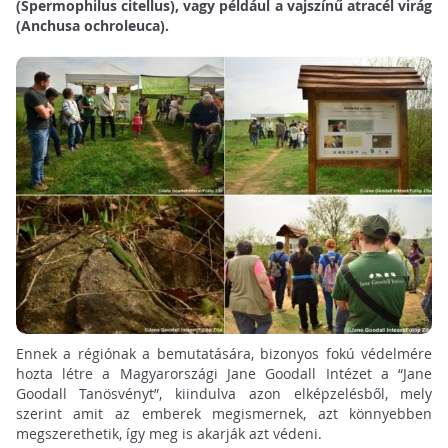
(Spermophilus citellus), vagy például a vajszínű atracél virág
(Anchusa ochroleuca).
Ennek a régiónak a bemutatására, bizonyos fokú védelmére
hozta létre a Magyarországi Jane Goodall Intézet a “Jane
Goodall Tanösvényt”, kiindulva azon elképzelésből, mely
szerint amit az emberek megismernek, azt könnyebben
megszerethetik, így meg is akarják azt védeni.