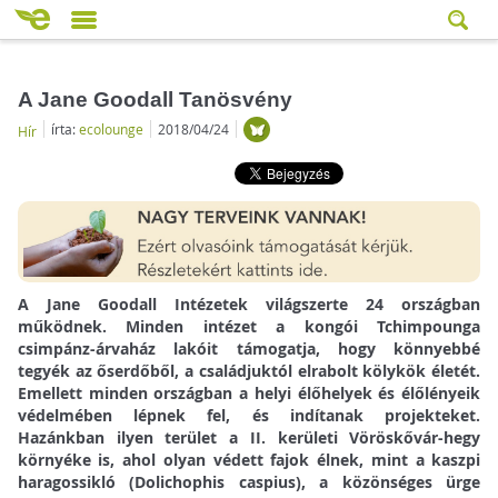
A Jane Goodall Tanösvény
írta:
ecolounge
2018/04/24
Hír
A Jane Goodall Intézetek világszerte 24 országban
működnek. Minden intézet a kongói Tchimpounga
csimpánz-árvaház lakóit támogatja, hogy könnyebbé
tegyék az őserdőből, a családjuktól elrabolt kölykök életét.
Emellett minden országban a helyi élőhelyek és élőlényeik
védelmében lépnek fel, és indítanak projekteket.
Hazánkban ilyen terület a II. kerületi Vöröskővár-hegy
környéke is, ahol olyan védett fajok élnek, mint a kaszpi
haragossikló (Dolichophis caspius), a közönséges ürge