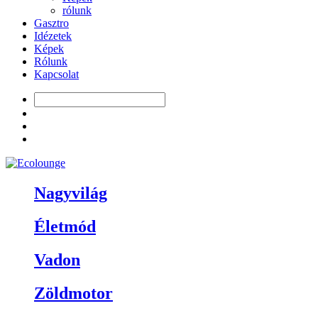
rólunk
Gasztro
Idézetek
Képek
Rólunk
Kapcsolat
Nagyvilág
Életmód
Vadon
Zöldmotor