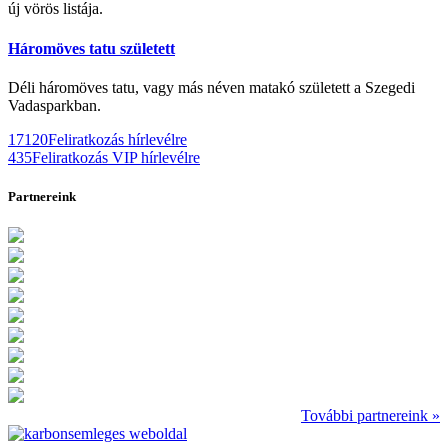
új vörös listája.
Háromöves tatu született
Déli háromöves tatu, vagy más néven matakó született a Szegedi
Vadasparkban.
17120
Feliratkozás hírlevélre
435
Feliratkozás VIP hírlevélre
Partnereink
További partnereink »