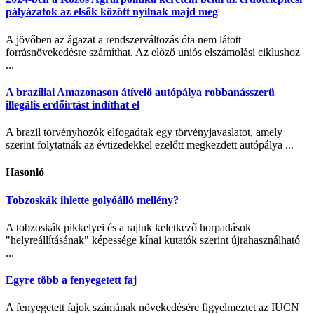
pályázatok az elsők között nyílnak majd meg
A jövőben az ágazat a rendszerváltozás óta nem látott
forrásnövekedésre számíthat. Az előző uniós elszámolási ciklushoz
...
A brazíliai Amazonason átívelő autópálya robbanásszerű
illegális erdőirtást indíthat el
A brazil törvényhozók elfogadtak egy törvényjavaslatot, amely
szerint folytatnák az évtizedekkel ezelőtt megkezdett autópálya ...
Hasonló
Tobzoskák ihlette golyóálló mellény?
A tobzoskák pikkelyei és a rajtuk keletkező horpadások
"helyreállításának" képessége kínai kutatók szerint újrahasználható
...
Egyre több a fenyegetett faj
A fenyegetett fajok számának növekedésére figyelmeztet az IUCN