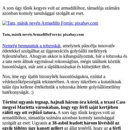
A sors úgy tűnik kegyes volt az armadillóhoz, támadója számára
azonban komoly tanulsággal szolgált az eset.
Tatu, másik nevén Armadillo
Forrás: pixabay.com
Nemrég bemutattuk a tobzoskát
, amelynek páncélja innovatív
ötletekkel szolgálhat az újgenerációs golyóálló mellények
fejlesztéséhez. Ahogyan akkor is kihangsúlyoztuk, bár a tobzoska és
a tatu nem állnak egymással rokonságban, mégis találunk köztük
hasonlóságot, már ami a táplálkozásukat és külsejüket illeti.
Nos, íme egy újabb bizonyíték hasonlóságukra, ezúttal a
védekezőképességük tekintetében. A story tükrében a kutatóknak
talán újra kellene értékelniük a tobzoska ihlette golyóállómellény
hatékonyságát. :)
Történt ugyanis tegnap, hajnali három óra körül, a texasi Cass
megyei Marietta városkában, hogy egy férfi saját kertjében
rálőtt egy ott rejtőző tatura.
A sors úgy tűnik kegyes volt az
armadillóhoz, támadója számára azonban komoly tanulsággal
szolgált az eset: Ugyanis
a 38-asból leadott három lövésből az
egyik töltény úgy kapott gellert
az állat testéről, hogy az
a férfi