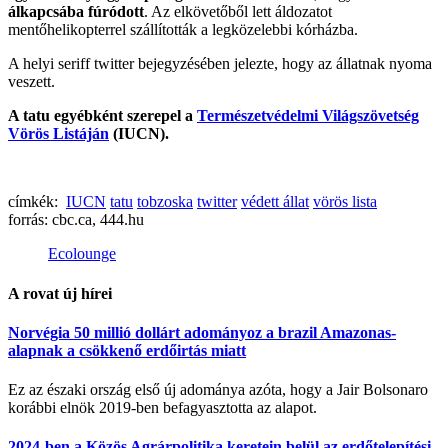
álkapcsába fúródott
. Az elkövetőből lett áldozatot
mentőhelikopterrel szállították a legközelebbi kórházba.
A helyi seriff twitter bejegyzésében jelezte, hogy az állatnak nyoma
veszett.
A tatu egyébként szerepel a
Természetvédelmi Világszövetség
Vörös Listáján
(IUCN).
címkék:
IUCN
tatu
tobzoska
twitter
védett állat
vörös lista
forrás:
cbc.ca, 444.hu
Ecolounge
A rovat új hírei
Norvégia 50 millió dollárt adományoz a brazil Amazonas-
alapnak a csökkenő erdőirtás miatt
Ez az északi ország első új adománya azóta, hogy a Jair Bolsonaro
korábbi elnök 2019-ben befagyasztotta az alapot.
2024-ben a Közös Agrárpolitika keretein belül az erdőtelepítési