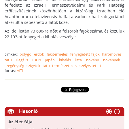
felfedett: az Izraeli Természetvédelmi és Park Hatóság
erőfeszítéseinek köszönhetően a kizárólag Izraelben élő
Acanthobrama telavivensis halfaj a vadon kihalt kategóriából
átkerült a sebezhető állatok közé.
Az idei listán 73 686-ra nőtt a felsorolt fajok száma, és közülük
22 103-at fenyeget a kihalás veszélye.
címkék:
bolygó
erdők
fakitermelés
fenyegetett fajok
háromöves
tatu
illegális
IUCN
Japán
kihalás
lista
növény
növények
szegénység
szigetek
tatu
természetes
veszélyeztetett
forrás:
MTI
Hasonló
Az élet fája