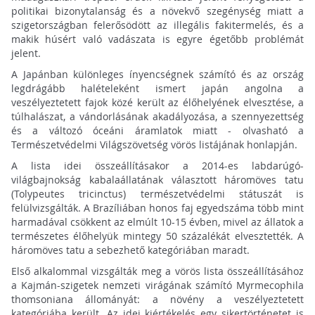
politikai bizonytalanság és a növekvő szegénység miatt a
szigetországban felerősödött az illegális fakitermelés, és a
makik húsért való vadászata is egyre égetőbb problémát
jelent.
A Japánban különleges ínyencségnek számító és az ország
legdrágább halételeként ismert japán angolna a
veszélyeztetett fajok közé került az élőhelyének elvesztése, a
túlhalászat, a vándorlásának akadályozása, a szennyezettség
és a változó óceáni áramlatok miatt - olvasható a
Természetvédelmi Világszövetség vörös listájának honlapján.
A lista idei összeállításakor a 2014-es labdarúgó-
világbajnokság kabalaállatának választott háromöves tatu
(Tolypeutes tricinctus) természetvédelmi státuszát is
felülvizsgálták. A Brazíliában honos faj egyedszáma több mint
harmadával csökkent az elmúlt 10-15 évben, mivel az állatok a
természetes élőhelyük mintegy 50 százalékát elvesztették. A
háromöves tatu a sebezhető kategóriában maradt.
Első alkalommal vizsgálták meg a vörös lista összeállításához
a Kajmán-szigetek nemzeti virágának számító Myrmecophila
thomsoniana állományát: a növény a veszélyeztetett
kategóriába került. Az idei kiértékelés egy sikertörténetet is