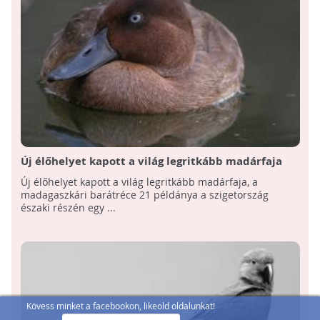
Új élőhelyet kapott a világ legritkább madárfaja
Új élőhelyet kapott a világ legritkább madárfaja, a
madagaszkári barátréce 21 példánya a szigetország
északi részén egy ...
Kövess minket a facebookon, likeold oldalunkat!