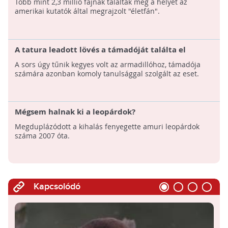
Több mint 2,3 millió fajnak találták meg a helyét az
amerikai kutatók által megrajzolt "életfán".
A tatura leadott lövés a támadóját találta el
A sors úgy tűnik kegyes volt az armadillóhoz, támadója
számára azonban komoly tanulsággal szolgált az eset.
Mégsem halnak ki a leopárdok?
Megduplázódott a kihalás fenyegette amuri leopárdok
száma 2007 óta.
Kapcsolódó