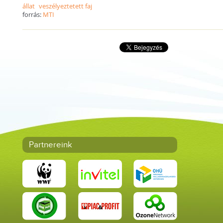
állat
veszélyeztetett faj
forrás:
MTI
Partnereink