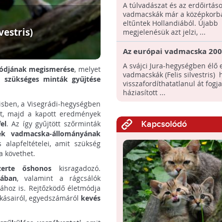
birtokba a holland erdőke
A túlvadászat és az erdőirtáso
vadmacskák már a középkorb
eltűntek Hollandiából. Újabb
vestris)
megjelenésük azt jelzi, ...
Az európai vadmacska 200
éven belül teljesen eltűnh
A svájci Jura-hegységben élő 
ódjának megismerése
, melyet
házimacskák miatt
vadmacskák (Felis silvestris) 
oz szükséges minták gyűjtése
visszafordíthatatlanul át fogj
háziasított ...
lisben, a Visegrádi-hegységben
t, majd a kapott eredmények
el
.
Az így gyűjtött szőrminták
Kapcsolódó
tek vadmacska-állományának
alapfeltételei, amit szükség
a követhet.
zerte őshonos
kisragadozó.
mában
, valamint a rágcsálók
sához is. Rejtőzködő életmódja
okásairól, egyedszámáról
kevés