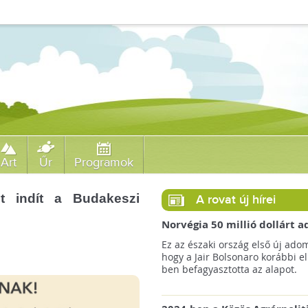
Art
Űr
Programok
 indít a Budakeszi
A rovat új hírei
Norvégia 50 millió dollárt
a brazil Amazonas-alapnak 
Ez az északi ország első új ado
erdőirtás miatt
hogy a Jair Bolsonaro korábbi e
ben befagyasztotta az alapot.