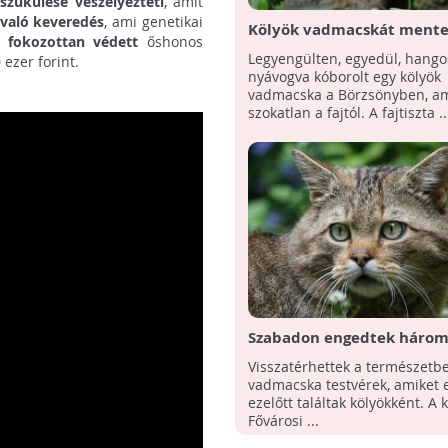
szűkülése veszélyezteti
, amit
való keveredés
, ami genetikai
Kölyök vadmacskát mentet
a
fokozottan védett
őshonos
Budakeszi Vadasparkba ke
Legyengülten, egyedül, hang
ezer forint.
nyávogva kóborolt egy kölyök
vadmacska a Börzsönyben, am
szokatlan a fajtól. A fajtiszta ..
Szabadon engedtek háro
mentett vadmacskát
Visszatérhettek a természetbe
vadmacska testvérek, amiket 
ezelőtt találtak kölyökként. A k
Fővárosi ...