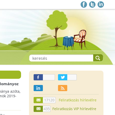
 adományoz
a csökkenő
mánya azóta,
lnök 2019-
17120
Feliratkozás hírlevélre
435
Feliratkozás VIP hírlevélre