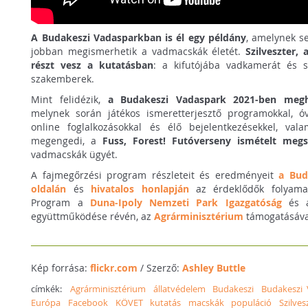
A Budakeszi Vadasparkban is él egy példány
, amelynek s
jobban megismerhetik a vadmacskák életét.
Szilveszter,
részt vesz a kutatásban
: a kifutójába vadkamerát és 
szakemberek.
Mint felidézik,
a Budakeszi Vadaspark 2021-ben meg
melynek során játékos ismeretterjesztő programokkal, ó
online foglalkozásokkal és élő bejelentkezésekkel, val
megengedi, a
Fuss, Forest! Futóverseny ismételt megs
vadmacskák ügyét.
A fajmegőrzési program részleteit és eredményeit
a Bud
oldalán
és
hivatalos honlapján
az érdeklődők folyama
Program a
Duna-Ipoly Nemzeti Park Igazgatóság
és
együttműködése révén, az
Agrárminisztérium
támogatásáva
Kép forrása:
flickr.com
/ Szerző:
Ashley Buttle
címkék:
Agrárminisztérium
állatvédelem
Budakeszi
Budakeszi 
Európa
Facebook
KÖVET
kutatás
macskák
populáció
Szilves