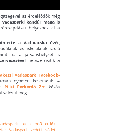
egítségével az érdeklődők még
 a vadasparki kandúr maga is
szőrcsapdákat helyeznek el a
hirdette a Vadmacska évét
,
vodáknak és iskoláknak szóló
amint ha a járványhelyzet is
zervezésével
népszerűsítik a
akeszi Vadaspark Facebook-
tosan nyomon követhetik.
A
 a
Pilisi Parkerdő Zrt.
közös
l valósul meg.
Vadaspark
Duna
erdő
erdők
zter
Vadaspark
védett
védett