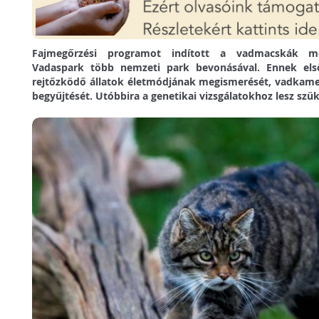
Fajmegőrzési programot indított a vadmacskák m
Vadaspark több nemzeti park bevonásával. Ennek el
rejtőzködő állatok életmódjának megismerését, vadkame
begyűjtését. Utóbbira a genetikai vizsgálatokhoz lesz szü