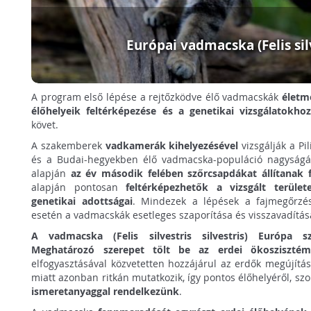
Európai vadmacska (Felis sil
A program első lépése a rejtőzködve élő vadmacskák
életm
élőhelyeik feltérképezése és a genetikai vizsgálatokh
követ.
A szakemberek
vadkamerák kihelyezésével
vizsgálják a Pi
és a Budai-hegyekben élő vadmacska-populáció nagyságá
alapján
az év második felében szőrcsapdákat állítanak f
alapján pontosan
feltérképezhetők a vizsgált terüle
genetikai adottságai
. Mindezek a lépések a fajmegőrzés 
esetén a vadmacskák esetleges szaporítása és visszavadítás
A vadmacska (Felis silvestris silvestris) Európa s
Meghatározó szerepet tölt be az erdei ökosziszté
elfogyasztásával közvetetten hozzájárul az erdők megújítá
miatt azonban ritkán mutatkozik, így pontos élőhelyéről, sz
ismeretanyaggal rendelkezünk
.