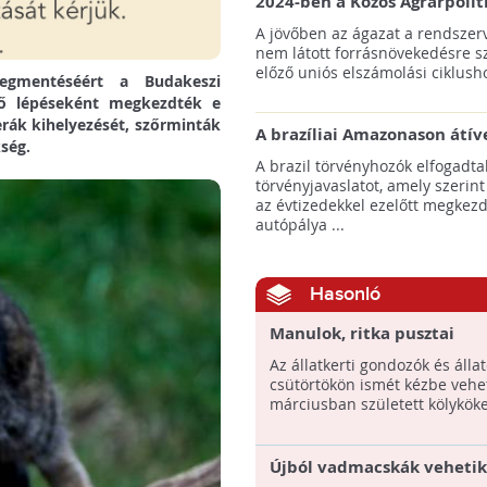
2024-ben a Közös Agrárpolit
keretein belül az erdőtelepí
A jövőben az ágazat a rendszerv
pályázatok az elsők között n
nem látott forrásnövekedésre s
majd meg
előző uniós elszámolási ciklusho
egmentéséért a Budakeszi
ső lépéseként megkezdték e
rák kihelyezését, szőrminták
A brazíliai Amazonason átív
kség.
autópálya robbanásszerű ill
A brazil törvényhozók elfogadta
erdőirtást indíthat el
törvényjavaslatot, amely szerint
az évtizedekkel ezelőtt megkezd
autópálya ...
Hasonló
Manulok, ritka pusztai
macskakölykök a fővárosi
Az állatkerti gondozók és álla
állatkertben!
csütörtökön ismét kézbe vehe
márciusban született kölyköket
Újból vadmacskák vehetik