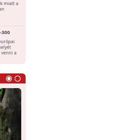
t
k miatt a
an
-300
et a
európai
helyét
a venni a