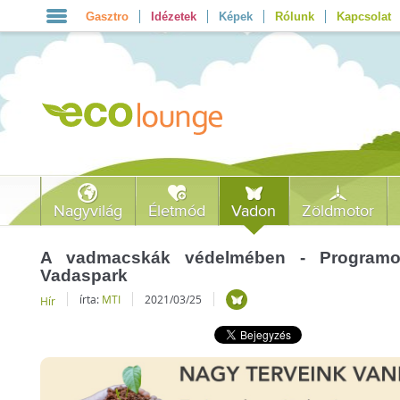
Gasztro
Idézetek
Képek
Rólunk
Kapcsolat
Nagyvilág
Életmód
Vadon
Zöldmotor
A vadmacskák védelmében - Programot
Vadaspark
írta:
MTI
2021/03/25
Hír