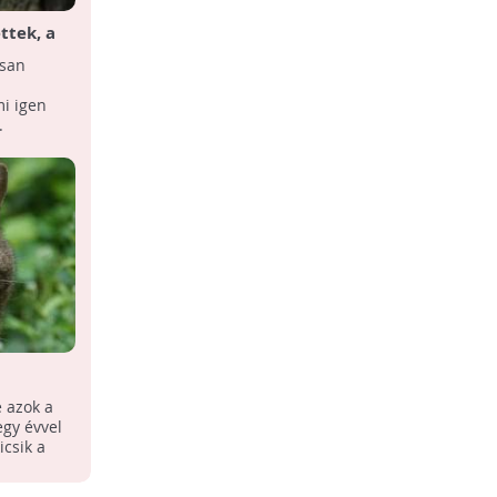
tek, a
"Szabadlábra helyezik" a mentett
rült
vadmacskákat
osan
Két mentett vadmacskát engednek
vissza a szabadba a Fővárosi Állat- és
i igen
Növénykert munkatársai, valamint helyi
.
természetvédelmi ...
m
Felmérik a gemenci erdőben a
vadmacskaállományt
 azok a
Felméri a Duna-Dráva Nemzeti Park
egy évvel
Igazgatósága (DDNPI) a gemenci
icsik a
erdőben még meglévő
vadmacskaállományt, amely a Duna
alsó ...