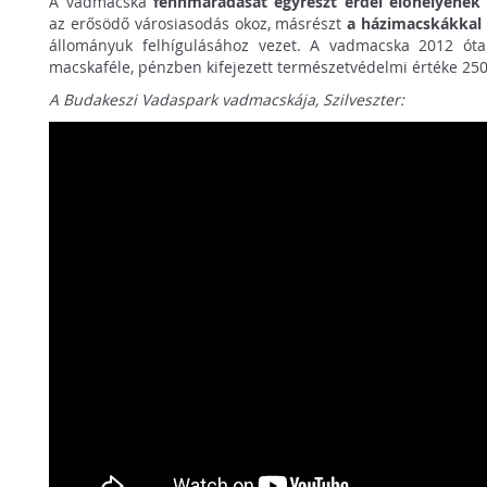
A vadmacska
fennmaradását egyrészt erdei élőhelyének 
az erősödő városiasodás okoz, másrészt
a házimacskákkal 
állományuk felhígulásához vezet. A vadmacska 2012 ót
macskaféle, pénzben kifejezett természetvédelmi értéke 250 
A Budakeszi Vadaspark vadmacskája, Szilveszter: