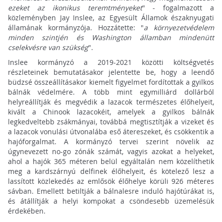
ezeket az ikonikus teremtményeket
" - fogalmazott a
közleményben Jay Inslee, az Egyesült Államok északnyugati
államának kormányzója. Hozzátette: "
a környezetvédelem
minden szintjén és Washington államban mindenütt
cselekvésre van szükség
".
Inslee kormányzó a 2019-2021 közötti költségvetés
részleteinek bemutatásakor jelentette be, hogy a leendő
büdzsé összeállításakor kiemelt figyelmet fordítottak a gyilkos
bálnák védelmére. A több mint egymilliárd dollárból
helyreállítják és megvédik a lazacok természetes élőhelyeit,
kivált a Chinook lazacokéit, amelyek a gyilkos bálnák
legkedveltebb zsákmányai, továbbá megtisztítják a vizeket és
a lazacok vonulási útvonalába eső átereszeket, és csökkentik a
hajóforgalmat. A kormányzó tervei szerint növelik az
úgynevezett no-go zónák számát, vagyis azokat a helyeket,
ahol a hajók 365 méteren belül egyáltalán nem közelíthetik
meg a kardszárnyú delfinek élőhelyeit, és kötelező lesz a
lassított közlekedés az emlősök élőhelye körüli 926 méteres
sávban. Emellett betiltják a bálnalesre induló hajótúrákat is,
és átállítják a helyi kompokat a csöndesebb üzemelésük
érdekében.