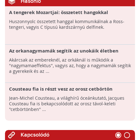
Hasonló
A tengerek Mozartjai: összetett hangokkal
kommunikálnak a legkisebb kardszárnyú delfinek
Huszonnyolc összetett hanggal kommunikálnak a Ross-
tengeri, vagyis C típusú kardszárnyú delfinek.
Az orkanagymamák segítik az unokáik életben
maradását
Akárcsak az embereknél, az orkáknál is működik a
"nagymamaeffektus", vagyis az, hogy a nagymamák segítik
a gyerekeik és az ...
Cousteau fia is részt vesz az orosz cetbörtön
foglyainak kiszabadításában
Jean-Michel Cousteau, a világhírű óceánkutató, Jacques
Cousteau fia is bekapcsolódott az orosz távol-keleti
"cetbörtönben" ...
Kapcsolódó