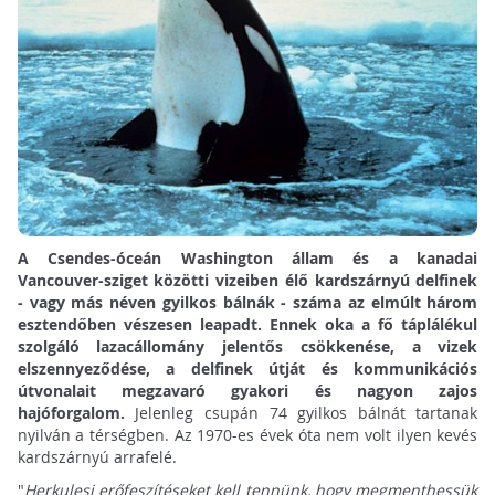
A Csendes-óceán Washington állam és a kanadai
Vancouver-sziget közötti vizeiben élő kardszárnyú delfinek
- vagy más néven gyilkos bálnák - száma az elmúlt három
esztendőben vészesen leapadt. Ennek oka a fő táplálékul
szolgáló lazacállomány jelentős csökkenése, a vizek
elszennyeződése, a delfinek útját és kommunikációs
útvonalait megzavaró gyakori és nagyon zajos
hajóforgalom.
Jelenleg csupán 74 gyilkos bálnát tartanak
nyilván a térségben. Az 1970-es évek óta nem volt ilyen kevés
kardszárnyú arrafelé.
"
Herkulesi erőfeszítéseket kell tennünk, hogy megmenthessük