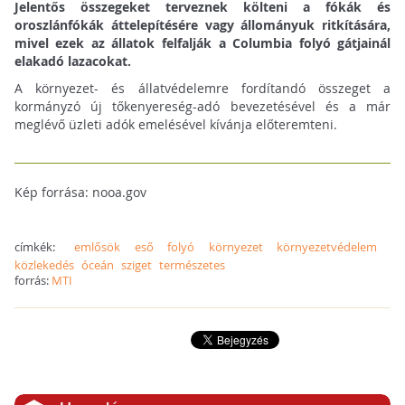
Jelentős összegeket terveznek költeni a fókák és
oroszlánfókák áttelepítésére vagy állományuk ritkítására,
mivel ezek az állatok felfalják a Columbia folyó gátjainál
elakadó lazacokat.
A környezet- és állatvédelemre fordítandó összeget a
kormányzó új tőkenyereség-adó bevezetésével és a már
meglévő üzleti adók emelésével kívánja előteremteni.
Kép forrása: nooa.gov
címkék:
emlősök
eső
folyó
környezet
környezetvédelem
közlekedés
óceán
sziget
természetes
forrás:
MTI