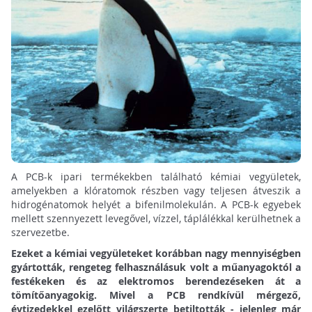
A PCB-k ipari termékekben található kémiai vegyületek,
amelyekben a klóratomok részben vagy teljesen átveszik a
hidrogénatomok helyét a bifenilmolekulán. A PCB-k egyebek
mellett szennyezett levegővel, vízzel, táplálékkal kerülhetnek a
szervezetbe.
Ezeket a kémiai vegyületeket korábban nagy mennyiségben
gyártották, rengeteg felhasználásuk volt a műanyagoktól a
festékeken és az elektromos berendezéseken át a
tömítőanyagokig. Mivel a PCB rendkívül mérgező,
évtizedekkel ezelőtt világszerte betiltották - jelenleg már