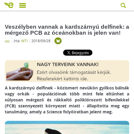
Veszélyben vannak a kardszárnyú delfinek: a
mérgező PCB az óceánokban is jelen van!
írta:
MTI
2018/09/28
Hír
A kardszárnyú delfinek - közismert nevükön gyilkos bálnák
vagy orkák - populációinak több mint fele eltűnhet a
súlyosan mérgező és rákkeltő poliklórozott bifenilekkel
(PCB) szennyezett környezet miatt - állapította meg egy
tanulmány, amely a Science folyóiratban jelent meg.