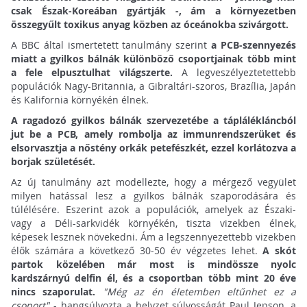
csak Észak-Koreában gyártják -, ám a környezetben
összegyűlt toxikus anyag közben az óceánokba szivárgott.
A BBC által ismertetett tanulmány szerint
a PCB-szennyezés
miatt a gyilkos bálnák különböző csoportjainak több mint
a fele elpusztulhat világszerte.
A legveszélyeztetettebb
populációk Nagy-Britannia, a Gibraltári-szoros, Brazília, Japán
és Kalifornia környékén élnek.
A ragadozó gyilkos bálnák szervezetébe a táplálékláncból
jut be a PCB, amely rombolja az immunrendszerüket és
elsorvasztja a nőstény orkák petefészkét, ezzel korlátozva a
borjak születését.
Az új tanulmány azt modellezte, hogy a mérgező vegyület
milyen hatással lesz a gyilkos bálnák szaporodására és
túlélésére. Eszerint azok a populációk, amelyek az Északi-
vagy a Déli-sarkvidék környékén, tiszta vizekben élnek,
képesek lesznek növekedni. Ám a legszennyezettebb vizekben
élők számára a következő 30-50 év végzetes lehet.
A skót
partok közelében már most is mindössze nyolc
kardszárnyú delfin él, és a csoportban több mint 20 éve
nincs szaporulat.
"Még az én életemben eltűnhet ez a
csoport"
- hangsúlyozta a helyzet súlyosságát Paul Jepson, a