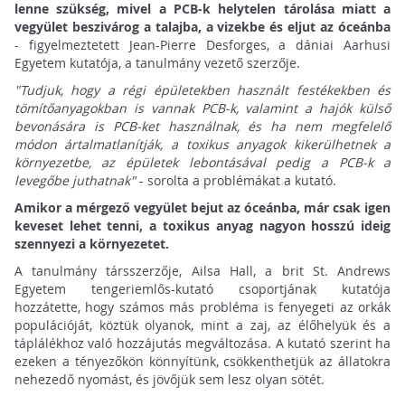
lenne szükség, mivel a PCB-k helytelen tárolása miatt a
vegyület beszivárog a talajba, a vizekbe és eljut az óceánba
- figyelmeztetett Jean-Pierre Desforges, a dániai Aarhusi
Egyetem kutatója, a tanulmány vezető szerzője.
"Tudjuk, hogy a régi épületekben használt festékekben és
tömítőanyagokban is vannak PCB-k, valamint a hajók külső
bevonására is PCB-ket használnak, és ha nem megfelelő
módon ártalmatlanítják, a toxikus anyagok kikerülhetnek a
környezetbe, az épületek lebontásával pedig a PCB-k a
levegőbe juthatnak"
- sorolta a problémákat a kutató.
Amikor a mérgező vegyület bejut az óceánba, már csak igen
keveset lehet tenni, a toxikus anyag nagyon hosszú ideig
szennyezi a környezetet.
A tanulmány társszerzője, Ailsa Hall, a brit St. Andrews
Egyetem tengeriemlős-kutató csoportjának kutatója
hozzátette, hogy számos más probléma is fenyegeti az orkák
populációját, köztük olyanok, mint a zaj, az élőhelyük és a
táplálékhoz való hozzájutás megváltozása. A kutató szerint ha
ezeken a tényezőkön könnyítünk, csökkenthetjük az állatokra
nehezedő nyomást, és jövőjük sem lesz olyan sötét.