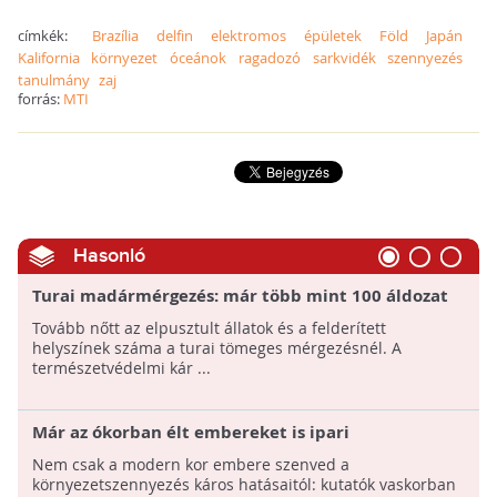
címkék:
Brazília
delfin
elektromos
épületek
Föld
Japán
Kalifornia
környezet
óceánok
ragadozó
sarkvidék
szennyezés
tanulmány
zaj
forrás:
MTI
Hasonló
Turai madármérgezés: már több mint 100 áldozat
Tovább nőtt az elpusztult állatok és a felderített
helyszínek száma a turai tömeges mérgezésnél. A
természetvédelmi kár ...
Már az ókorban élt embereket is ipari
ólomszennyezés sújtotta
Nem csak a modern kor embere szenved a
környezetszennyezés káros hatásaitól: kutatók vaskorban