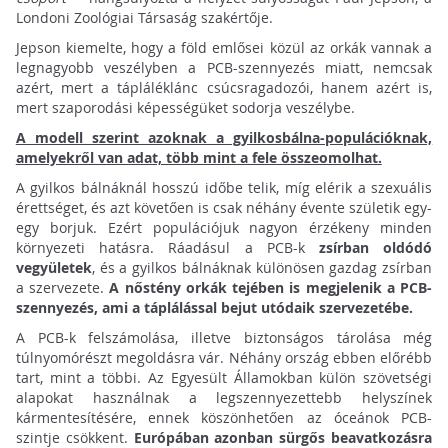
Londoni Zoológiai Társaság szakértője.
Jepson kiemelte, hogy a föld emlősei közül az orkák vannak a
legnagyobb veszélyben a PCB-szennyezés miatt, nemcsak
azért, mert a tápláléklánc csúcsragadozói, hanem azért is,
mert szaporodási képességüket sodorja veszélybe.
A modell szerint azoknak a gyilkosbálna-populációknak,
amelyekről van adat, több mint a fele összeomolhat.
A gyilkos bálnáknál hosszú időbe telik, míg elérik a szexuális
érettséget, és azt követően is csak néhány évente születik egy-
egy borjuk. Ezért populációjuk nagyon érzékeny minden
környezeti hatásra. Ráadásul a PCB-k
zsírban oldódó
vegyületek
, és a gyilkos bálnáknak különösen gazdag zsírban
a szervezete.
A nőstény orkák tejében is megjelenik a PCB-
szennyezés, ami a táplálással bejut utódaik szervezetébe.
A PCB-k felszámolása, illetve biztonságos tárolása még
túlnyomórészt megoldásra vár. Néhány ország ebben előrébb
tart, mint a többi. Az Egyesült Államokban külön szövetségi
alapokat használnak a legszennyezettebb helyszínek
kármentesítésére, ennek köszönhetően az óceánok PCB-
szintje csökkent.
Európában azonban sürgős beavatkozásra