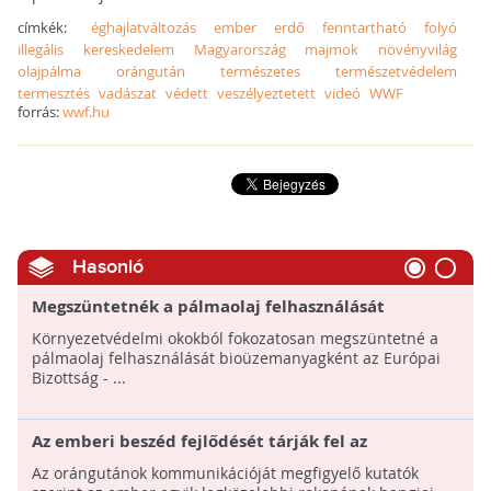
címkék:
éghajlatváltozás
ember
erdő
fenntartható
folyó
illegális
kereskedelem
Magyarország
majmok
növényvilág
olajpálma
orángután
természetes
természetvédelem
termesztés
vadászat
védett
veszélyeztetett
videó
WWF
forrás:
wwf.hu
Hasonló
Megszüntetnék a pálmaolaj felhasználását
bioüzemanyagként
Környezetvédelmi okokból fokozatosan megszüntetné a
pálmaolaj felhasználását bioüzemanyagként az Európai
Bizottság - ...
Az emberi beszéd fejlődését tárják fel az
orangutánok hangjai
Az orángutánok kommunikációját megfigyelő kutatók