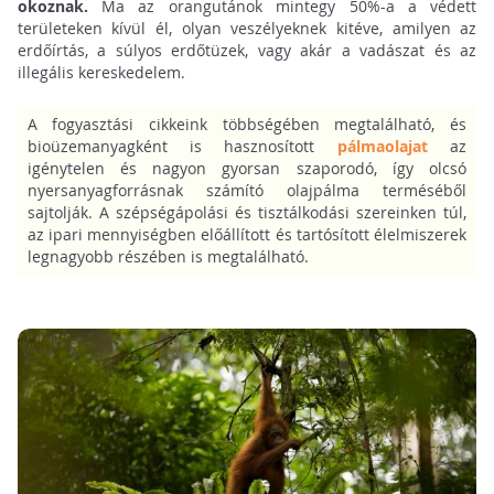
okoznak.
Ma az orangutánok mintegy 50%-a a védett
területeken kívül él, olyan veszélyeknek kitéve, amilyen az
erdőírtás, a súlyos erdőtüzek, vagy akár a vadászat és az
illegális kereskedelem.
A fogyasztási cikkeink többségében megtalálható, és
bioüzemanyagként is hasznosított
pálmaolajat
az
igénytelen és nagyon gyorsan szaporodó, így olcsó
nyersanyagforrásnak számító olajpálma terméséből
sajtolják. A szépségápolási és tisztálkodási szereinken túl,
az ipari mennyiségben előállított és tartósított élelmiszerek
legnagyobb részében is megtalálható.