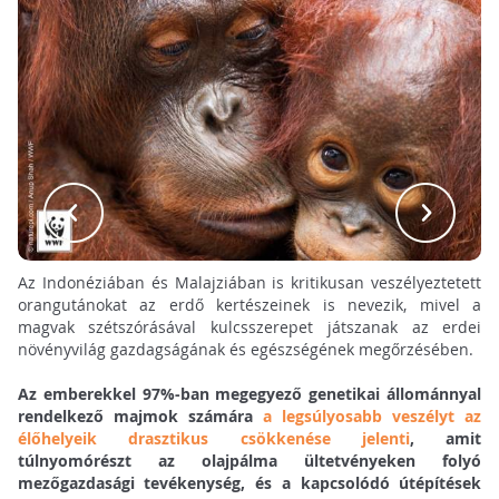
Az Indonéziában és Malajziában is kritikusan veszélyeztetett
orangutánokat az erdő kertészeinek is nevezik, mivel a
magvak szétszórásával kulcsszerepet játszanak az erdei
növényvilág gazdagságának és egészségének megőrzésében.
Az emberekkel 97%-ban megegyező genetikai állománnyal
rendelkező majmok számára
a legsúlyosabb veszélyt az
élőhelyeik drasztikus csökkenése jelenti
, amit
túlnyomórészt az olajpálma ültetvényeken folyó
mezőgazdasági tevékenység, és a kapcsolódó útépítések