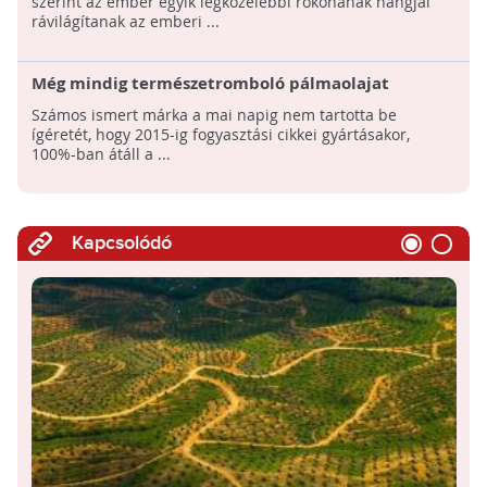
szerint az ember egyik legközelebbi rokonának hangjai
rávilágítanak az emberi ...
Még mindig természetromboló pálmaolajat
használunk
Számos ismert márka a mai napig nem tartotta be
ígéretét, hogy 2015-ig fogyasztási cikkei gyártásakor,
100%-ban átáll a ...
Kapcsolódó