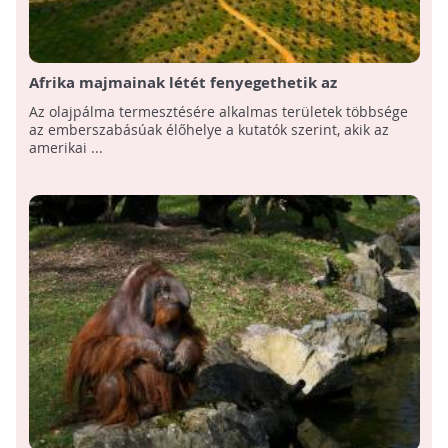
Afrika majmainak létét fenyegethetik az
olajpálma-ültetvények
Az olajpálma termesztésére alkalmas területek többsége
az emberszabásúak élőhelye a kutatók szerint, akik az
amerikai ...