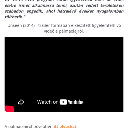
életre ismét alkalmassá tenni, azután védett területeken
szabadon engedik, ahol hátralévő éveiket nyugalomban
tölthetik."
Unseen (2014) - trailer formában elkészített figyelemfelhívó
videó a pálmaolajról.
A pálmaolajról bővebben
itt olvashat
.