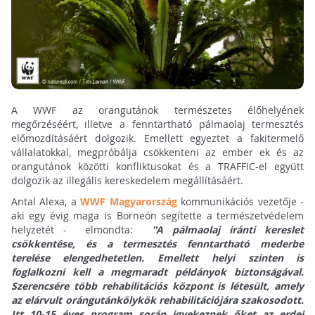
A WWF az orangutánok természetes élőhelyének
megőrzéséért, illetve a fenntartható pálmaolaj termesztés
előmozdításáért dolgozik. Emellett egyeztet a fakitermelő
vállalatokkal, megpróbálja csökkenteni az ember ek és az
orangutánok közötti konfliktusokat és a TRAFFIC-el együtt
dolgozik az illegális kereskedelem megállításáért.
Antal Alexa, a
WWF Magyarország
kommunikációs vezetője -
aki egy évig maga is Borneón segítette a természetvédelem
helyzetét - elmondta:
"A pálmaolaj iránti kereslet
csökkentése, és a termesztés fenntartható mederbe
terelése elengedhetetlen. Emellett helyi szinten is
foglalkozni kell a megmaradt példányok biztonságával.
Szerencsére több rehabilitációs központ is létesült, amely
az elárvult orángutánkölykök rehabilitációjára szakosodott.
Itt 10-15 éves program során igyekeznek őket az erdei