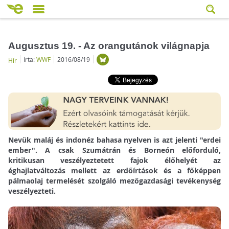
Augusztus 19. - Az orangutánok világnapja
írta:
WWF
2016/08/19
Hír
Nevük maláj és indonéz bahasa nyelven is azt jelenti "erdei
ember". A csak Szumátrán és Borneón előforduló,
kritikusan veszélyeztetett fajok élőhelyét az
éghajlatváltozás mellett az erdőírtások és a főképpen
pálmaolaj termelését szolgáló mezőgazdasági tevékenység
veszélyezteti.