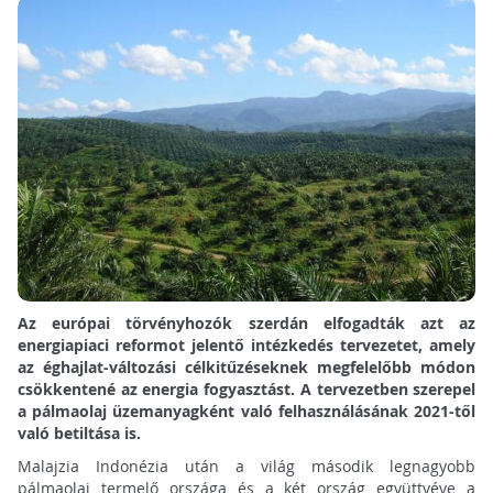
Az európai törvényhozók szerdán elfogadták azt az
energiapiaci reformot jelentő intézkedés tervezetet, amely
az éghajlat-változási célkitűzéseknek megfelelőbb módon
csökkentené az energia fogyasztást. A tervezetben szerepel
a pálmaolaj üzemanyagként való felhasználásának 2021-től
való betiltása is.
Malajzia Indonézia után a világ második legnagyobb
pálmaolaj termelő országa és a két ország együttvéve a