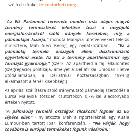
szóló cikkünket
itt tekintheti meg
.
"Az EU Parlament tervezete minden más olajos magvú
termény termesztését lehetővé teszi a megújuló
energiaforrásokról szóló irányelv keretében, míg a
pálmaolajat kizárja,"
mondta Malajzia ültetvényekért felelős
minisztere, Mah Siew Keong egy nyilatkozatban. -
"Ez a
pálmaolaj termelő országok elleni diszkrimináció
egyértelmű esete. Az EU a termény apartheidizmus egy
formáját gyakorolja,"
(szerk: Az apartheid a faji elkülönítés
(szegregáció) politikája, amelyet a Dél-afrikai Unióban illetve
utódállamában, a Dél-afrikai Köztársaságban 1994-ig
alkalmazott a fehér kisebbség.)
Az áprilisi szállításra szóló iránymutató pálmaolaj szerződés a
Bursa Malaysia tőzsdén csütörtökön 0,7%-kal alacsonyabb
értéken nyitott.
"A pálmaolaj termelő országok tiltakozni fognak az EU
lépése ellen"
- nyilatkozta Mah a riportereknek egy Kuala
Lumpur-ban tartott ipari konferencián. -
"Ne várják, hogy
továbbra is európai termékeket fogunk vásárolni."