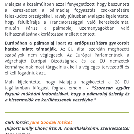
Malajzia a közelmúltban azzal fenyegetőzött, hogy beszünteti
a kereskedést a pálmaolaj fogyasztás csökkentésére
felesküdött országokkal. Tavaly júliusban Malajzia kijelentette,
hogy felülbírálja a Franciaországgal való kereskedelmét,
miután Párizs a pálmaolaj üzemanyagokban való
felhasználásának korlátozása mellett döntött.
Európában a pálmaolaj ipart az erdőpusztításra gyakorolt
hatása miatt támadják.
Az EU által szerdán meghozott
szabályok nem véglegesek. Az Európai Parlamentnek, a
végrehajtó Európai Bizottságnak és az EU nemzetek
kormányainak most tárgyalniuk kell a végleges tervezetről és
el kell fogadniuk azt.
Mah kijelentette, hogy Malajzia nagykövetei a 28 EU
tagállamban kifogást fognak emelni. -
"Szorosan együtt
fogunk működni Indonéziával, hogy a pálmaolaj üzletág és
a kistermelők ne kerülhessenek veszélybe."
Cikk forrás:
Jane Goodall Intézet
(Riport: Emily Chow; írta: A. Ananthalakshmi; szerkesztette: