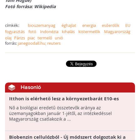
Tom Hogue)
Fotó forrása: Wikipedia
címkék:
bioüzemanyag
éghajlat
energia
esőerdők
EU
fogyasztás
fotó
Indonézia
kihalás
kistermelők
Magyarország
olaj
Párizs
piac
termelő
unió
forrás:
janegoodall.hu; reuters
Hasonló
Itthon is elérhető lesz a környezetbarát E10-es
üzemanyag
Nő a biológiai eredetű összetevők aránya az
üzemanyagokban január 1-jétől, az intézkedéssel
Magyarország csatlakozik a ...
Biobenzin cellulózból - Új módszert dolgoztak ki a