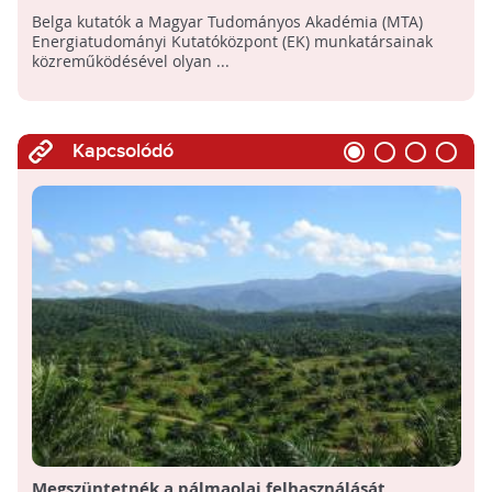
bioüzemanyagok előállítására belga és magyar
Belga kutatók a Magyar Tudományos Akadémia (MTA)
kutatók
Energiatudományi Kutatóközpont (EK) munkatársainak
közreműködésével olyan ...
Kapcsolódó
Megszüntetnék a pálmaolaj felhasználását