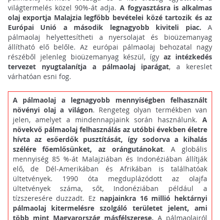
világtermelés közel 90%-át adja.
A fogyasztásra is alkalmas
olaj exportja Malajzia legfőbb bevételei közé tartozik és az
Európai Unió a második legnagyobb kiviteli piac.
A
pálmaolaj helyettesítheti a nyersolajat és bioüzemanyag
állítható elő belőle. Az európai pálmaolaj behozatal nagy
részéből jelenleg bioüzemanyag készül, így
az intézkedés
tervezet nyugtalanítja a pálmaolaj iparágat
, a kereslet
várhatóan esni fog.
A pálmaolaj a legnagyobb mennyiségben felhasznált
növényi olaj a világon
. Rengeteg olyan termékben van
jelen, amelyet a mindennapjaink során használunk.
A
növekvő pálmaolaj felhasználás az utóbbi években életre
hívta az esőerdők pusztítását, így sodorva a kihalás
szélére főemlősünket, az orángutánokat
. A globális
mennyiség 85 %-át Malajziában és Indonéziában állítják
elő, de Dél-Amerikában és Afrikában is találhatóak
ültetvények. 1990 óta megduplázódott az olajfa
ültetvények száma, sőt, Indonéziában például a
tízszeresére duzzadt. Ez
napjainkra 16 millió hektárnyi
pálmaolaj kitermelésre szolgáló területet jelent, ami
több mint Magyarország másfélszerese.
A pálmaolajról