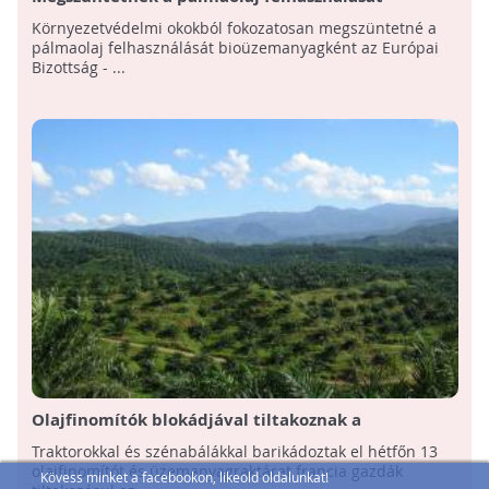
bioüzemanyagként
Környezetvédelmi okokból fokozatosan megszüntetné a
pálmaolaj felhasználását bioüzemanyagként az Európai
Bizottság - ...
Olajfinomítók blokádjával tiltakoznak a
bioüzemanyagokhoz szükséges nyersanyag
Traktorokkal és szénabálákkal barikádoztak el hétfőn 13
importja ellen
olajfinomítót és üzemanyagraktárat francia gazdák
Kövess minket a facebookon, likeold oldalunkat!