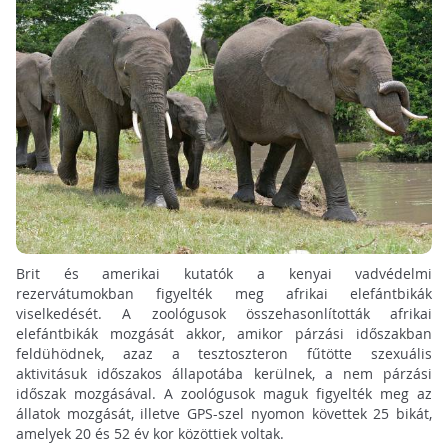
Brit és amerikai kutatók a kenyai vadvédelmi
rezervátumokban figyelték meg afrikai elefántbikák
viselkedését. A zoológusok összehasonlították afrikai
elefántbikák mozgását akkor, amikor párzási időszakban
feldühödnek, azaz a tesztoszteron fűtötte szexuális
aktivitásuk időszakos állapotába kerülnek, a nem párzási
időszak mozgásával. A zoológusok maguk figyelték meg az
állatok mozgását, illetve GPS-szel nyomon követtek 25 bikát,
amelyek 20 és 52 év kor közöttiek voltak.