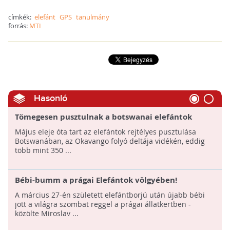
címkék:
elefánt
GPS
tanulmány
forrás:
MTI
Hasonló
Tömegesen pusztulnak a botswanai elefántok
május óta
Május eleje óta tart az elefántok rejtélyes pusztulása
Botswanában, az Okavango folyó deltája vidékén, eddig
több mint 350 ...
Bébi-bumm a prágai Elefántok völgyében!
A március 27-én született elefántborjú után újabb bébi
jött a világra szombat reggel a prágai állatkertben -
közölte Miroslav ...