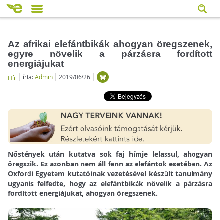
Az afrikai elefántbikák ahogyan öregszenek,
egyre növelik a párzásra fordított
energiájukat
írta:
Admin
2019/06/26
Hír
Nőstények után kutatva sok faj hímje lelassul, ahogyan
öregszik. Ez azonban nem áll fenn az elefántok esetében. Az
Oxfordi Egyetem kutatóinak vezetésével készült tanulmány
ugyanis felfedte, hogy az elefántbikák növelik a párzásra
fordított energiájukat, ahogyan öregszenek.