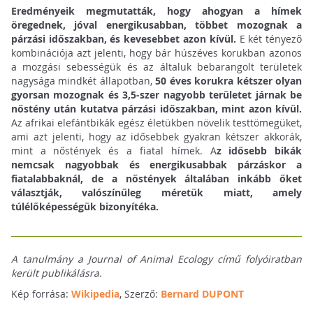
Eredményeik megmutatták, hogy ahogyan a hímek
öregednek, jóval energikusabban, többet mozognak a
párzási időszakban, és kevesebbet azon kívül.
E két tényező
kombinációja azt jelenti, hogy bár húszéves korukban azonos
a mozgási sebességük és az általuk bebarangolt területek
nagysága mindkét állapotban,
50 éves korukra kétszer olyan
gyorsan mozognak és 3,5-szer nagyobb területet járnak be
nőstény után kutatva párzási időszakban, mint azon kívül.
Az afrikai elefántbikák egész életükben növelik testtömegüket,
ami azt jelenti, hogy az idősebbek gyakran kétszer akkorák,
mint a nőstények és a fiatal hímek. A
z idősebb bikák
nemcsak nagyobbak és energikusabbak párzáskor a
fiatalabbaknál, de a nőstények általában inkább őket
választják, valószínűleg méretük miatt, amely
túlélőképességük bizonyítéka.
A tanulmány a Journal of Animal Ecology című folyóiratban
került publikálásra.
Kép forrása:
Wikipedia
, Szerző:
Bernard DUPONT