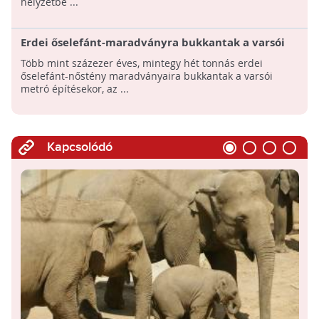
helyzetbe ...
Erdei őselefánt-maradványra bukkantak a varsói
metróban
Több mint százezer éves, mintegy hét tonnás erdei
őselefánt-nőstény maradványaira bukkantak a varsói
metró építésekor, az ...
Kapcsolódó