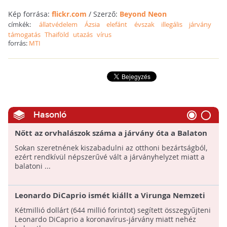
Kép forrása:
flickr.com
/ Szerző:
Beyond Neon
címkék:
állatvédelem
Ázsia
elefánt
évszak
illegális
járvány
támogatás
Thaiföld
utazás
vírus
forrás:
MTI
Hasonló
Nőtt az orvhalászok száma a járvány óta a Balaton
körül
Sokan szeretnének kiszabadulni az otthoni bezártságból,
ezért rendkívül népszerűvé vált a járványhelyzet miatt a
balatoni ...
Leonardo DiCaprio ismét kiállt a Virunga Nemzeti
Parkért
Kétmillió dollárt (644 millió forintot) segített összegyűjteni
Leonardo DiCaprio a koronavírus-járvány miatt nehéz