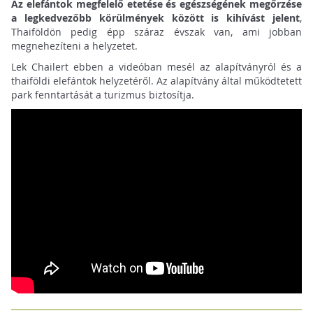
Az elefántok megfelelő etetése és egészségének megőrzése
a legkedvezőbb körülmények között is kihívást jelent
,
Thaiföldön pedig épp száraz évszak van, ami jobban
megnehezíteni a helyzetet.
Lek Chailert ebben a videóban mesél az alapítványról és a
thaiföldi elefántok helyzetéről. Az alapítvány által működtetett
park fenntartását a turizmus biztosítja.