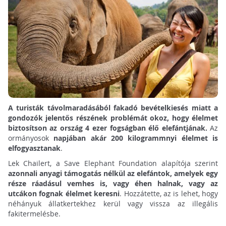
A turisták távolmaradásából fakadó bevételkiesés miatt a
gondozók jelentős részének problémát okoz, hogy élelmet
biztosítson az ország 4 ezer fogságban élő elefántjának.
Az
ormányosok
napjában akár 200 kilogrammnyi élelmet is
elfogyasztanak
.
Lek Chailert, a Save Elephant Foundation alapítója szerint
azonnali anyagi támogatás nélkül az elefántok, amelyek egy
része ráadásul vemhes is, vagy éhen halnak, vagy az
utcákon fognak élelmet keresni
. Hozzátette, az is lehet, hogy
néhányuk állatkertekhez kerül vagy vissza az illegális
fakitermelésbe.