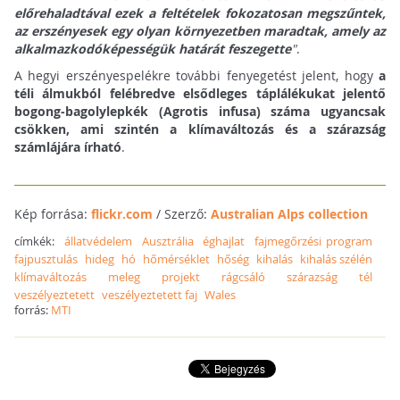
előrehaladtával ezek a feltételek fokozatosan megszűntek,
az erszényesek egy olyan környezetben maradtak, amely az
alkalmazkodóképességük határát feszegette
"
.
A hegyi erszényespelékre további fenyegetést jelent, hogy
a
téli álmukból felébredve elsődleges táplálékukat jelentő
bogong-bagolylepkék (Agrotis infusa) száma ugyancsak
csökken, ami szintén a klímaváltozás és a szárazság
számlájára írható
.
Kép forrása:
flickr.com
/ Szerző:
Australian Alps collection
címkék:
állatvédelem
Ausztrália
éghajlat
fajmegőrzési program
fajpusztulás
hideg
hó
hőmérséklet
hőség
kihalás
kihalás szélén
klímaváltozás
meleg
projekt
rágcsáló
szárazság
tél
veszélyeztetett
veszélyeztetett faj
Wales
forrás:
MTI