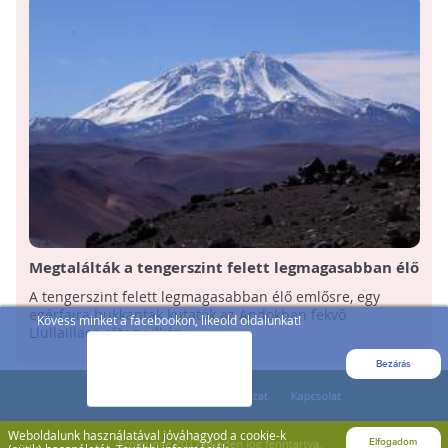
Megtalálták a tengerszint felett legmagasabban élő
emlőst!
A tengerszint felett legmagasabban élő emlősre, egy
egérfajra bukkantak kutatók az Andokban fekvő
Kövess minket a facebookon, likeold oldalunkat!
Llullaillaco rétegvulkán ...
Bezárás
Weboldalunk használatával jóváhagyod a cookie-k
Elfogadom