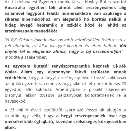
Az Új-dél-walesi Egyetem munkatársa, Hayley Bates szerint
Ausztrália egyetlen téli álmot alvó erszényesének alig
valamivel fagypont feletti hőmérsékletre van szüksége a
sikeres hibernációhoz
, ám
elegendő hó borítás nélkül a
hideg levegő beáramlik a sziklák közé és lehűti az
erszényespele menedékét
.
"A 0,6 Celsius-foknál alacsonyabb hőmérséklet felébreszti a
téli álmából, az állat vacogni kezdhet és éhen halhat.
Két
enyhe tél is elegendő ahhoz, hogy a faj összeomoljon
"
-
mondta a szakember.
Az egyetem kutatói tenyészprogramba kezdtek Új-Dél-
Wales állam egy alacsonyan fekvő területén annak
érdekében
, hogy a hegyi erszényespeléket hozzászoktassák
az új környezethez, remélve, hogy sikerül létrehozniuk egy 25
egyedből álló kolóniát. Amennyiben a projekt sikeresnek
bizonyul, akkor további példányokat költöztetnének le a
havasokból.
A 25 millió évvel ezelőttről származó fosszíliák alapján a
kutatók úgy vélik, hogy
a hegyi erszényespelék ősei egy
mérsékeltebb éghajlatú, kevésbé szélsőséges környezetben
éltek
.