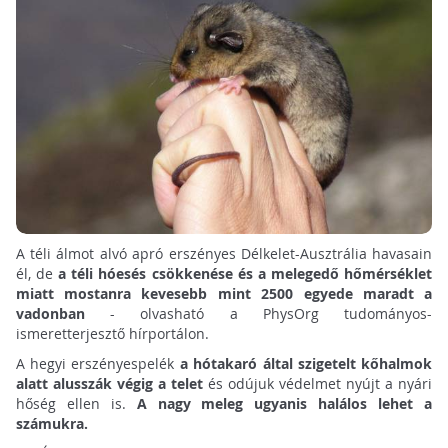
A téli álmot alvó apró erszényes Délkelet-Ausztrália havasain
él, de
a téli hóesés csökkenése és a melegedő hőmérséklet
miatt mostanra kevesebb mint 2500 egyede maradt a
vadonban
- olvasható a PhysOrg tudományos-
ismeretterjesztő hírportálon.
A hegyi erszényespelék
a hótakaró által szigetelt kőhalmok
alatt alusszák végig a telet
és odújuk védelmet nyújt a nyári
hőség ellen is.
A nagy meleg ugyanis halálos lehet a
számukra.