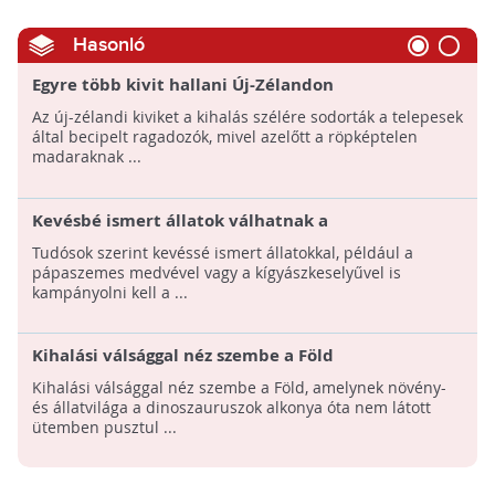
Hasonló
Egyre több kivit hallani Új-Zélandon
Az új-zélandi kiviket a kihalás szélére sodorták a telepesek
által becipelt ragadozók, mivel azelőtt a röpképtelen
madaraknak ...
Kevésbé ismert állatok válhatnak a
természetvédelem ikonikus alakjaivá
Tudósok szerint kevéssé ismert állatokkal, például a
pápaszemes medvével vagy a kígyászkeselyűvel is
kampányolni kell a ...
Kihalási válsággal néz szembe a Föld
Kihalási válsággal néz szembe a Föld, amelynek növény-
és állatvilága a dinoszauruszok alkonya óta nem látott
ütemben pusztul ...