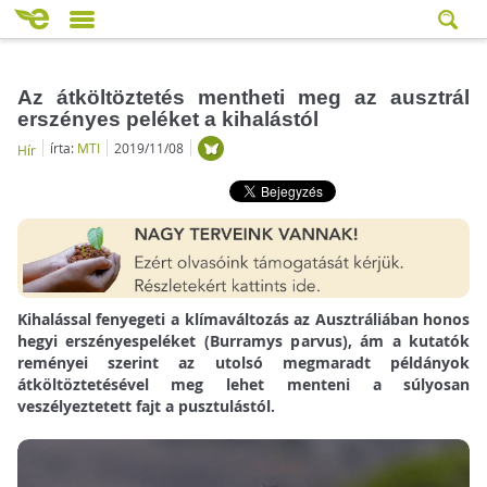
Az átköltöztetés mentheti meg az ausztrál
erszényes peléket a kihalástól
írta:
MTI
2019/11/08
Hír
Kihalással fenyegeti a klímaváltozás az Ausztráliában honos
hegyi erszényespeléket (Burramys parvus), ám a kutatók
reményei szerint az utolsó megmaradt példányok
átköltöztetésével meg lehet menteni a súlyosan
veszélyeztetett fajt a pusztulástól.