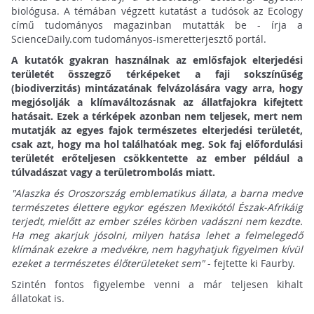
biológusa. A témában végzett kutatást a tudósok az Ecology
című tudományos magazinban mutatták be - írja a
ScienceDaily.com tudományos-ismeretterjesztő portál.
A kutatók gyakran használnak az emlősfajok elterjedési
területét összegző térképeket a faji sokszínűség
(biodiverzitás) mintázatának felvázolására vagy arra, hogy
megjósolják a klímaváltozásnak az állatfajokra kifejtett
hatásait. Ezek a térképek azonban nem teljesek, mert nem
mutatják az egyes fajok természetes elterjedési területét,
csak azt, hogy ma hol találhatóak meg. Sok faj előfordulási
területét erőteljesen csökkentette az ember például a
túlvadászat vagy a területrombolás miatt.
"Alaszka és Oroszország emblematikus állata, a barna medve
természetes élettere egykor egészen Mexikótól Észak-Afrikáig
terjedt, mielőtt az ember széles körben vadászni nem kezdte.
Ha meg akarjuk jósolni, milyen hatása lehet a felmelegedő
klímának ezekre a medvékre, nem hagyhatjuk figyelmen kívül
ezeket a természetes élőterületeket sem"
- fejtette ki Faurby.
Szintén fontos figyelembe venni a már teljesen kihalt
állatokat is.