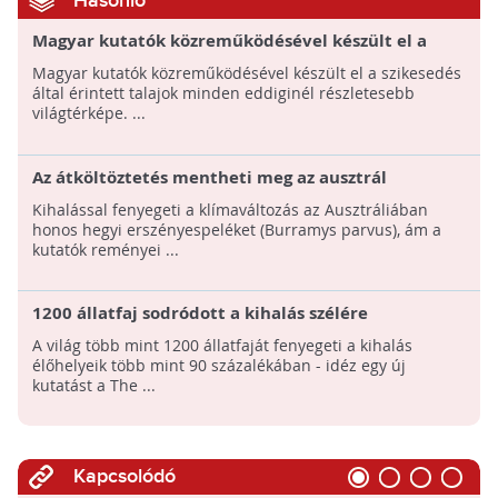
Hasonló
Magyar kutatók közreműködésével készült el a
szikes talajok világtérképe!
Magyar kutatók közreműködésével készült el a szikesedés
által érintett talajok minden eddiginél részletesebb
világtérképe. ...
Az átköltöztetés mentheti meg az ausztrál
erszényes peléket a kihalástól
Kihalással fenyegeti a klímaváltozás az Ausztráliában
honos hegyi erszényespeléket (Burramys parvus), ám a
kutatók reményei ...
1200 állatfaj sodródott a kihalás szélére
A világ több mint 1200 állatfaját fenyegeti a kihalás
élőhelyeik több mint 90 százalékában - idéz egy új
kutatást a The ...
Kapcsolódó