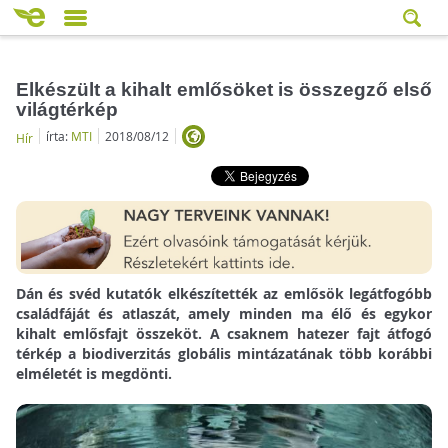
Elkészült a kihalt emlősöket is összegző első
világtérkép
írta:
MTI
2018/08/12
Hír
Dán és svéd kutatók elkészítették az emlősök legátfogóbb
családfáját és atlaszát, amely minden ma élő és egykor
kihalt emlősfajt összeköt. A csaknem hatezer fajt átfogó
térkép a biodiverzitás globális mintázatának több korábbi
elméletét is megdönti.