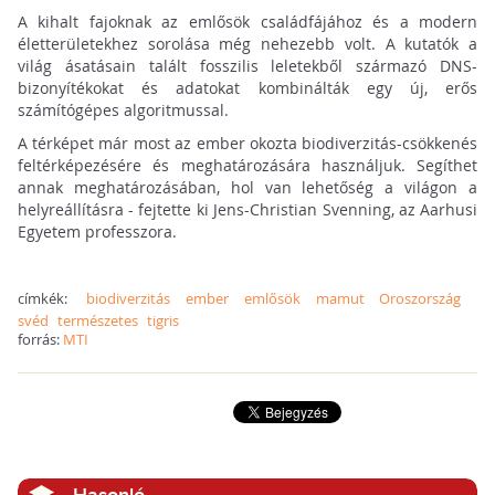
A kihalt fajoknak az emlősök családfájához és a modern
életterületekhez sorolása még nehezebb volt. A kutatók a
világ ásatásain talált fosszilis leletekből származó DNS-
bizonyítékokat és adatokat kombinálták egy új, erős
számítógépes algoritmussal.
A térképet már most az ember okozta biodiverzitás-csökkenés
feltérképezésére és meghatározására használjuk. Segíthet
annak meghatározásában, hol van lehetőség a világon a
helyreállításra - fejtette ki Jens-Christian Svenning, az Aarhusi
Egyetem professzora.
címkék:
biodiverzitás
ember
emlősök
mamut
Oroszország
svéd
természetes
tigris
forrás:
MTI