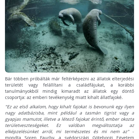
Bár többen próbálták már feltérképezni az állatok elterjedési
területét vagy felállítani a családfájukat, a korábbi
tanulmányokból mindig kimaradt az állatok egy döntő
csoportja: az emberi tevékenység miatt kihalt állatfajoké.
"Ez az első alkalom, hogy kihalt fajokat is bevonunk egy ilyen
nagy adatbázisba, mint például a tasmán tigrist vagy a
gyapjas mamutot, illetve a létező fajokat érintő, ember okozta
területveszteségeket. Ez valóban megváltoztatja az
elképzelésünket arról, mi természetes és mi nem az"
-
mondta Soren Faurby, a svédországi Göteborgi Egyetem