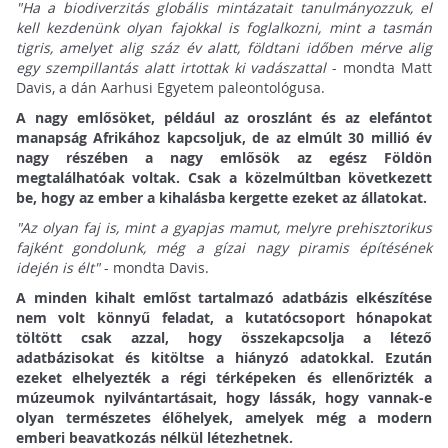
"Ha a biodiverzitás globális mintázatait tanulmányozzuk, el
kell kezdenünk olyan fajokkal is foglalkozni, mint a tasmán
tigris, amelyet alig száz év alatt, földtani időben mérve alig
egy szempillantás alatt irtottak ki vadászattal
- mondta Matt
Davis, a dán Aarhusi Egyetem paleontológusa.
A nagy emlősöket, például az oroszlánt és az elefántot
manapság Afrikához kapcsoljuk, de az elmúlt 30 millió év
nagy részében a nagy emlősök az egész Földön
megtalálhatóak voltak. Csak a közelmúltban következett
be, hogy az ember a kihalásba kergette ezeket az állatokat.
"Az olyan faj is, mint a gyapjas mamut, melyre prehisztorikus
fajként gondolunk, még a gízai nagy piramis építésének
idején is élt"
- mondta Davis.
A minden kihalt emlőst tartalmazó adatbázis elkészítése
nem volt könnyű feladat, a kutatócsoport hónapokat
töltött csak azzal, hogy összekapcsolja a létező
adatbázisokat és kitöltse a hiányzó adatokkal. Ezután
ezeket elhelyezték a régi térképeken és ellenőrizték a
múzeumok nyilvántartásait, hogy lássák, hogy vannak-e
olyan természetes élőhelyek, amelyek még a modern
emberi beavatkozás nélkül létezhetnek.