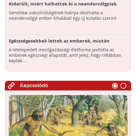
Kiderült, miért halhattak ki a neandervölgyiek
Genetikai sokszínűségének hiánya okozhatta a
neandervölgyi ember kihalását egy új kutatás szerint.
Egészségesebbek lettek az emberek, miután
felhagytak a nomád életmóddal
A letelepedett mezőgazdasági életforma javította az
emberek egészségi állapotát, amit jelez, hogy ritkábban
kaptak ...
Kapcsolódó