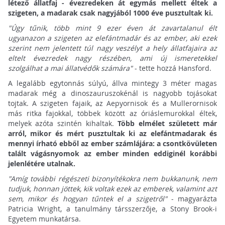
létező állatfaj - évezredeken át egymás mellett éltek a
szigeten, a madarak csak nagyjából 1000 éve pusztultak ki.
"Úgy tűnik, több mint 9 ezer éven át zavartalanul élt
ugyanazon a szigeten az elefántmadár és az ember, aki ezek
szerint nem jelentett túl nagy veszélyt a hely állatfajaira az
eltelt évezredek nagy részében, ami új ismeretekkel
szolgálhat a mai állatvédők számára"
- tette hozzá Hansford.
A legalább egytonnás súlyú, állva mintegy 3 méter magas
madarak még a dinoszauruszokénál is nagyobb tojásokat
tojtak. A szigeten fajaik, az Aepyornisok és a Mullerornisok
más ritka fajokkal, többek között az óriáslemurokkal éltek,
melyek azóta szintén kihaltak.
Több elmélet született már
arról, mikor és mért pusztultak ki az elefántmadarak és
mennyi írható ebből az ember számlájára: a csontkövületen
talált vágásnyomok az ember minden eddiginél korábbi
jelenlétére utalnak.
"Amíg további régészeti bizonyítékokra nem bukkanunk, nem
tudjuk, honnan jöttek, kik voltak ezek az emberek, valamint azt
sem, mikor és hogyan tűntek el a szigetről"
- magyarázta
Patricia Wright, a tanulmány társszerzője, a Stony Brook-i
Egyetem munkatársa.