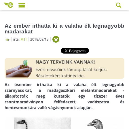
Az ember irthatta ki a valaha élt legnagyobb
madarakat
írta:
MTI
2018/09/13
Hír
Az ősember irthatta ki a valaha élt legnagyobb
szárnyasokat, a madagaszkári elefántmadarakat -
állapították meg kutatók egy tízezer éves
csontmaradványon felfedezett, vadászatra és
hentesmunkára valló vágásnyomok alapján.