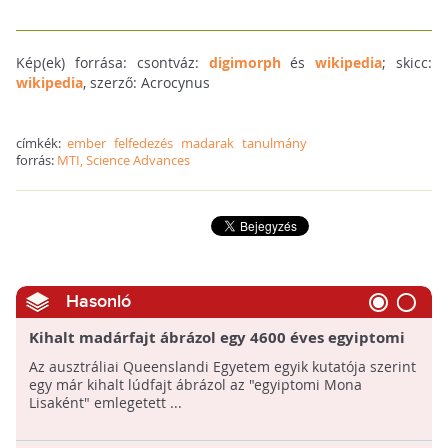
Kép(ek) forrása: csontváz:
digimorph
és
wikipedia
; skicc:
wikipedia
, szerző: Acrocynus
címkék:
ember
felfedezés
madarak
tanulmány
forrás:
MTI, Science Advances
Hasonló
Kihalt madárfajt ábrázol egy 4600 éves egyiptomi
festmény
Az ausztráliai Queenslandi Egyetem egyik kutatója szerint
egy már kihalt lúdfajt ábrázol az "egyiptomi Mona
Lisaként" emlegetett ...